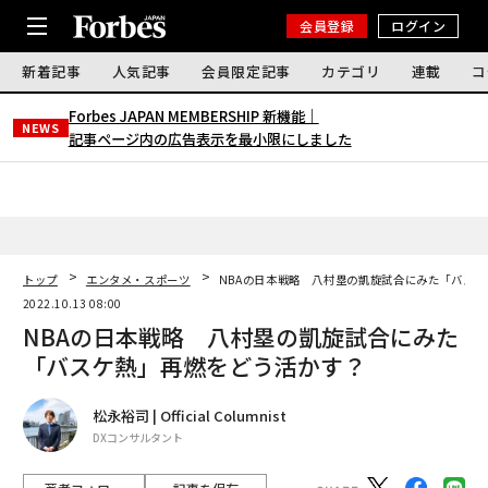
会員登録
ログイン
新着記事
人気記事
会員限定記事
カテゴリ
連載
コ
Forbes JAPAN MEMBERSHIP 新機能｜
NEWS
記事ページ内の広告表示を最小限にしました
トップ
エンタメ・スポーツ
NBAの日本戦略 八村塁の凱旋試合にみた「バス
2022.10.13 08:00
NBAの日本戦略 八村塁の凱旋試合にみた
「バスケ熱」再燃をどう活かす？
松永裕司 | Official Columnist
DXコンサルタント