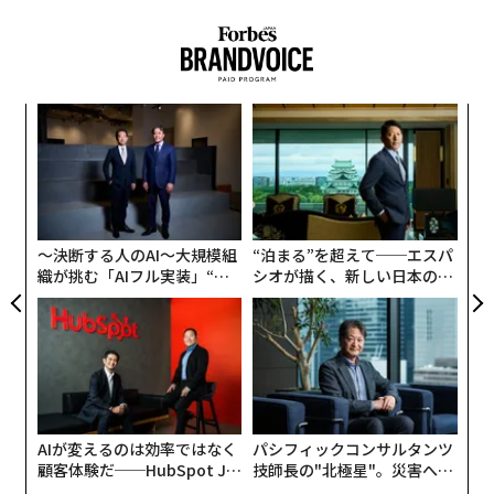
義す
目
むス
の
ン
創に
ア
 JA
の
た
〜決断する人のAI〜大規模組
“泊まる”を超えて──エスパ
織が挑む「AIフル実装」“使
シオが描く、新しい日本のラ
う”企業から“動く”企業へ【N
グジュアリー（前編）
TTドコモビジネス×PwC】
AIが変えるのは効率ではなく
パシフィックコンサルタンツ
顧客体験だ──HubSpot Ja
技師長の"北極星"。災害への
panが語る「Grow Better」
無力感を乗り越え見つけた、