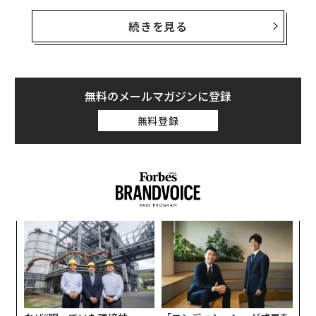
のチーム）のスターセブンフッターは、猛烈な勢いで目
の前でダンクを決める。彼のスペースに入ると、彼はと
続きを見る
ても器用な腕でシュートを弾く。そして、その後彼は、
その創造性とその残虐性のためにNBAの周りで賞賛され
るトラッシュトーク（記者会見や試合中にダーティーな
言葉で相手を挑発し、心理面を揺さぶること）でそれに
無料のメールマガジンに登録
ついて語る。
無料登録
「彼は容赦ないんです」、億万長者でFanatics（ファナ
ティックス）CEOのマイケル ・ ルービンは言う。彼は一
年前、ジョエル・エンビードにチームのオーナーとして
会い、昨年チームの株式を販売以来も、彼の親友の1人
だ。彼は、エンビードがモノポリーで彼の幼い娘を容赦
ィン
〜
なく倒した話や、この夏の恥ずかしい逸話も語ってい
ズが
織
る。
ムの
う
なく
伝
T
Ja
る
er」
モ