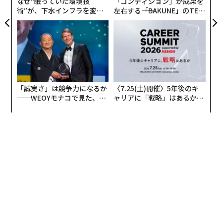
なぜ“眠っていた環境技
「コンディション」が成果を
術”が、下水インフラを変え
左右する――「BAKUNE」のTEN
たのか──産総研×月島JFE
TIALが支える「挑戦者の明
アクアソリューションの10年
日」
「誠実さ」は競争力になるか
〈7.25(土)開催〉5年後のキ
──WEOYモナコで見た、く
ャリアに「戦略」はあるか。
ら寿司の経営哲学
トップエグゼクティブのキャ
リアに触れる1日│CAREER S
UMMIT 2026