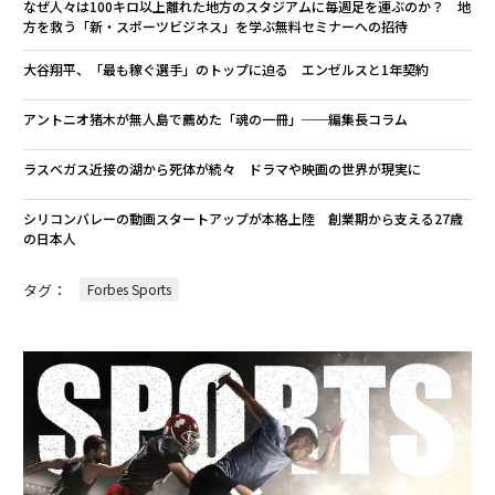
なぜ人々は100キロ以上離れた地方のスタジアムに毎週足を運ぶのか？ 地
方を救う「新・スポーツビジネス」を学ぶ無料セミナーへの招待
大谷翔平、「最も稼ぐ選手」のトップに迫る エンゼルスと1年契約
アントニオ猪木が無人島で薦めた「魂の一冊」──編集長コラム
ラスベガス近接の湖から死体が続々 ドラマや映画の世界が現実に
シリコンバレーの動画スタートアップが本格上陸 創業期から支える27歳
の日本人
タグ：
Forbes Sports