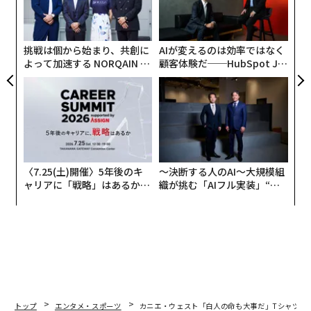
の
た
挑戦は個から始まり、共創に
AIが変えるのは効率ではなく
よって加速する NORQAIN JA
顧客体験だ──HubSpot Ja
PAN 特別座談会
panが語る「Grow Better」
な組織のつくり方
〈7.25(土)開催〉5年後のキ
〜決断する人のAI〜大規模組
ャリアに「戦略」はあるか。
織が挑む「AIフル実装」“使
トップエグゼクティブのキャ
う”企業から“動く”企業へ【N
リアに触れる1日│CAREER S
TTドコモビジネス×PwC】
UMMIT 2026
トップ
エンタメ・スポーツ
カニエ・ウェスト「白人の命も大事だ」Tシャツを