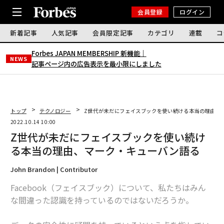
会員登録
ログイン
新着記事
人気記事
会員限定記事
カテゴリ
連載
コ
Forbes JAPAN MEMBERSHIP 新機能｜
NEWS
記事ページ内の広告表示を最小限にしました
トップ
テクノロジー
Z世代が未だにフェイスブックを使い続ける本当の理由、
2022.10.14 10:00
Z世代が未だにフェイスブックを使い続け
る本当の理由、マーク・キューバン語る
John Brandon | Contributor
Facebook（フェイスブック）について、私たちはみん
な間違った認識を持っているのではないだろうか。