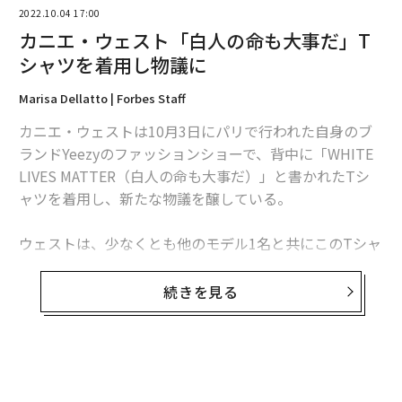
2022.10.04 17:00
カニエ・ウェスト「白人の命も大事だ」T
編集＝Akihito Mizukoshi
シャツを着用し物議に
Marisa Dellatto | Forbes Staff
2026年9月号発売中
カニエ・ウェストは10月3日にパリで行われた自身のブ
ランドYeezyのファッションショーで、背中に「WHITE
LIVES MATTER（白人の命も大事だ）」と書かれたTシ
最新号の購入はこちらから
ャツを着用し、新たな物議を醸している。
メンバーシップに登録する
ウェストは、少なくとも他のモデル1名と共にこのTシャ
ツを着用したが、Page Sixとニューヨーク・タイムズ
（NYT）によると、このTシャツのフロント部分にはロ
続きを見る
ーマ法王ヨハネ・パウロ2世の顔写真が描かれていたと
いう。
関連記事
Facebookユーザー100万人のパスワードが盗まれた可能性、Meta発表
無料のメールマガジンに登録