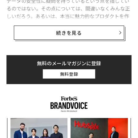
データの安全性に疑問を持っているという点を指してい
るのではない。その点については、間違いなくみんな正
しいだろう。あるいは、本当に魅力的なプロダクトを作
るよりも、ただ広告を見せることに依存するビジネスモ
デルを疑問視しているという点も間違っていない。
続きを見る
しかし「一体このプラットフォームを誰が利用している
のか」ということに関しては、しばしば私たちの認識が
間違っているケースは多い。私たちはZ世代やその他の
無料のメールマガジンに登録
年齢層が、TikTok（ティックトック）やSnapchat（ス
無料登録
ナップチャット）、YouTube（ユーチューブ）に移った
と思いがちだ。私も読者や同僚からも、フェイスブック
は時代遅れだといわれたことがある。
るか
目
、く
の
ン
ア