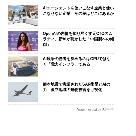
AIエージェントを使いこなす企業と使い
こなせない企業 その差はどこにあるか
OpenAIの内情を知り尽くす元CTOのム
ラティ、新AIが明かした「中国製への傾
倒」
AI競争の勝者を決めるのはGPUではな
く「電力インフラ」である
熊本地震で実証されたSAR衛星とAIの
力 孤立地域の建物被害を可視化
Recommended by