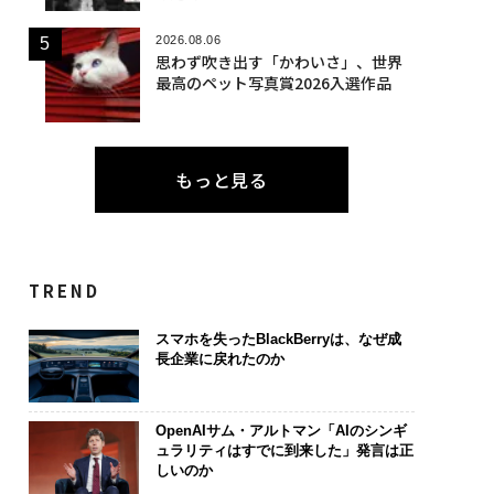
2026.08.06
思わず吹き出す「かわいさ」、世界
最高のペット写真賞2026入選作品
もっと見る
TREND
スマホを失ったBlackBerryは、なぜ成
長企業に戻れたのか
OpenAIサム・アルトマン「AIのシンギ
ュラリティはすでに到来した」発言は正
しいのか