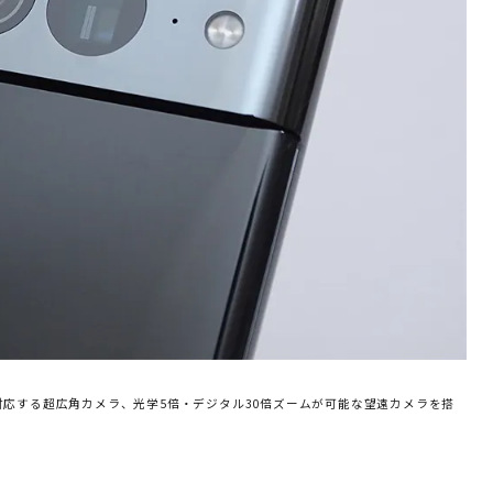
影に対応する超広角カメラ、光学5倍・デジタル30倍ズームが可能な望遠カメラを搭