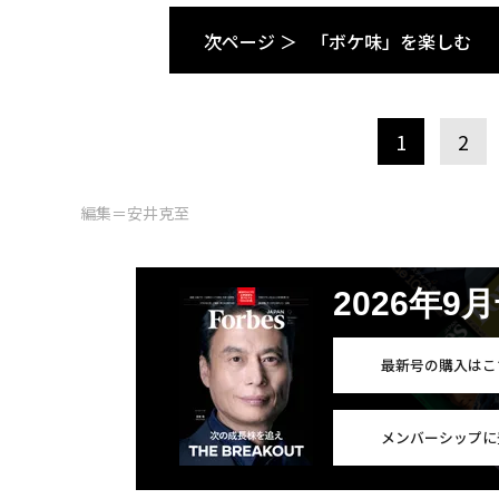
次ページ ＞
「ボケ味」を楽しむ
1
2
編集＝安井克至
2026年9
最新号の購入はこ
メンバーシップに