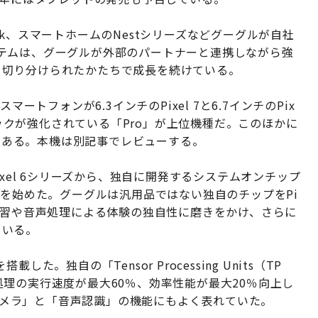
book、スマートホームのNestシリーズなどグーグルが自社
テムは、グーグルが外部のパートナーと連携しながら強
テムと切り分けられたかたちで成長を続けている。
ートフォンが6.3インチのPixel 7と6.7インチのPix
ペックが強化されている「Pro」が上位機種だ。このほかに
ch」もある。本機は別記事でレビューする。
ixel 6シリーズから、独自に開発するシステムオンチップ
」の搭載を始めた。グーグルは汎用品ではない独自のチップをPi
学習や音声処理による体験の独自性に磨きをかけ、さらに
ている。
を搭載した。独自の「Tensor Processing Units（TP
理の実行速度が最大60％、効率性能が最大20％向上し
「カメラ」と「音声認識」の機能にもよく表れていた。