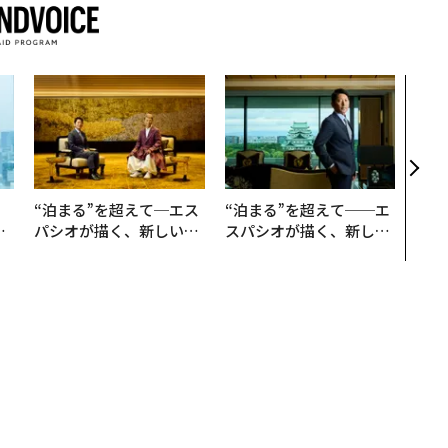
〜決
模組
装」
く”
ビジ
。
“泊まる”を超えて─エス
“泊まる”を超えて──エ
と
パシオが描く、新しい日
スパシオが描く、新しい
語
本のラグジュアリー（中
日本のラグジュアリー
値
編）
（前編）