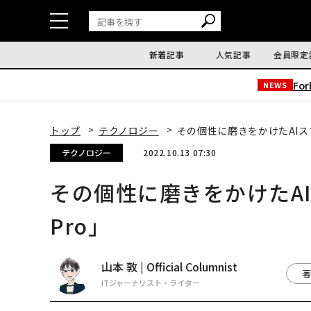
新着記事
人気記事
会員限定
Fo
NEWS
トップ
テクノロジー
その個性に磨きをかけたAIスマホ「G
テクノロジー
2022.10.13 07:30
その個性に磨きをかけたAIスマホ
Pro」
山本 敦 | Official Columnist
著
ITジャーナリスト・ライター