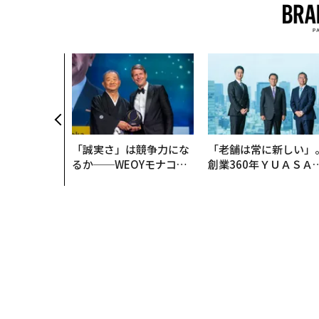
「誠実さ」は競争力にな
「老舗は常に新しい」
るか──WEOYモナコで
創業360年ＹＵＡＳＡ
見た、くら寿司の経営哲
カクシンCEO田尻望が
学
る、AIを超える人の価