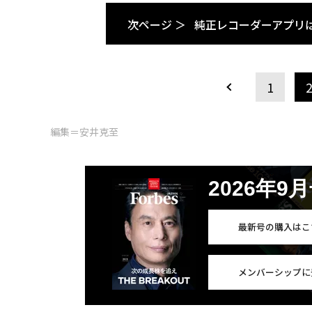
次ページ ＞
純正レコーダーアプリ
1
編集＝安井克至
2026年9
最新号の購入はこ
メンバーシップに