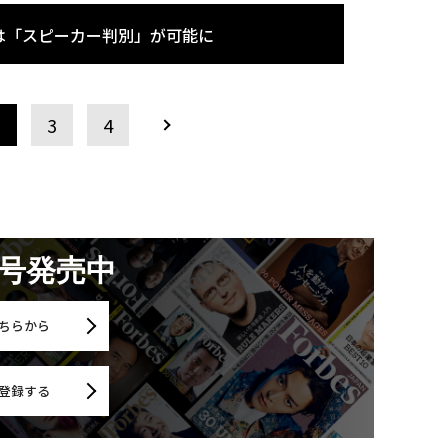
は「スピーカー判別」が可能に
2
3
4
月号発売中
ちらから
登録する