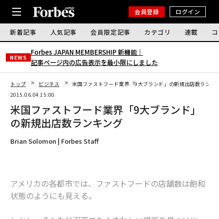
会員登録
ログイン
新着記事
人気記事
会員限定記事
カテゴリ
連載
コ
Forbes JAPAN MEMBERSHIP 新機能｜
NEWS
記事ページ内の広告表示を最小限にしました
トップ
ビジネス
米国ファストフード業界「9大ブランド」の新規出店数ランキ
2015.06.04 15:00
米国ファストフード業界「9大ブランド」
の新規出店数ランキング
Brian Solomon | Forbes Staff
アメリカの各都市では、ファストフードの店舗数は飽和
状態のようにも見える。