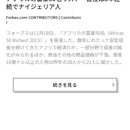
続でナイジェリア人
2026年9月号発売中
Forbes.com CONTRIBUTORS | Contributo
r
フォーブスは11月18日、「アフリカの富豪50名（Africas
最新号の購入はこちらから
50 Richest 2015）」を発表した。数年にわたって安定成
長を続けてきたアフリカ経済だが、一部分野で成長の鈍
メンバーシップに登録する
化がみられるほか、原油その他の商品価格が下落。資産
10億ドル以上の人物は昨年の28人から23人に減少した。
5年連続でトップの座を維持したのは、ナイジェリアの
続きを見る
関連記事
ダンゴート・グループを率いるアリコ・ダンゴートCE
O。同グループは貿易を中心に、精糖や製粉、セメン
アフリカの富豪50名リスト 首位は5年連続でナイジェリア人
ト、石油、ガス、運輸、銀行等の分野に展開するコング
ロマリット。しかし、ダンゴートの資産額は昨年より約
米「40歳以下で最もリッチな起業家」ランキング 最年少は23歳
無料のメールマガジンに登録
50億ドル少ない167億ドル(約2兆610億円)だった。ナイ
無料登録
1億円以上で売り出されるアンディー・ウォーホルの帽子
ジェリアの通貨ナイラの下落と、ダンコート・セメント