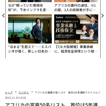
日
なぜ“眠っていた環境技
アフリカの農村の通信、小1
術”が、下水インフラを変え
の壁。2人の挑戦者が手にし
たのか──産総研×月島JFE
た「次なる武器」
アクアソリューションの10年
“泊まる”を超えて──エスパ
【7/8 大阪開催】事業承継
シオが描く、新しい日本のラ
に、経済安全保障という視点
グジュアリー（前編）
が加わるとき──経営者が問
われる新たな判断軸
トップ
ビジネス
アフリカの富豪50名リスト 首位は5年連続でナイジェリア人
2015.11.19 10:01
文＝ブライアン・ソロモン（Forbes）/ 編集＝上田裕資
アフリカの富豪50名リスト 首位は5年連