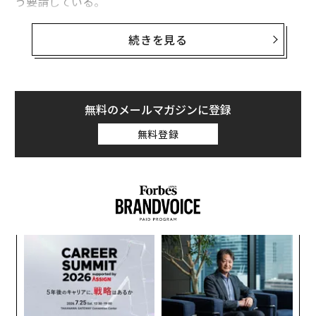
う要請している。
全世界で数年間症例の減少が続いた後、昨年「心配なコ
続きを見る
レラの大流行が勃発」したとテドロスは述べた。
テドロスによると、今年に入って27カ国が流行を報告し
ており、その中でシリアは過去6週間だけで1万例以上の
無料のメールマガジンに登録
疑わしい症例を報告しており、かつてコレラ撲滅が間近
無料登録
であると宣言していたハイチも含まれている。
翻訳＝高橋信夫
創業
「
シン
左右
2026年9月号発売中
超え
T
“
日
オ
ジ
最新号の購入はこちらから