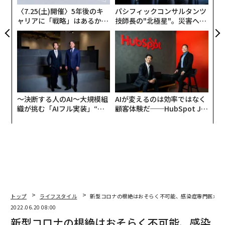
〈7.25(土)開催〉5年後のキ
パシフィックコンサルタンツ
ャリアに「戦略」はあるか。
技師長の"北極星"。災害への
メンバーシップに登録する
トップエグゼクティブのキャ
無力感を乗り越え見つけた、
リアに触れる1日│CAREER S
防災一筋20年の答え
UMMIT 2026
関連記事
〜決断する人のAI〜大規模組
AIが変えるのは効率ではなく
新型コロナの根絶はおそらく不可能、感染症専門医が語る課題
織が挑む「AIフル実装」“使
顧客体験だ──HubSpot Ja
う”企業から“動く”企業へ【N
panが語る「Grow Better」
TTドコモビジネス×PwC】
な組織のつくり方
米CDC、エボラ出血熱への警戒を強化 ウガンダからの入国を一部制限
ペスト、コレラ、スペイン風邪・・・人類はどう感染症の流行と向き合っ
てきたか
コロナウイルスワクチン4回目接種は必要か、割れる米専門家の意見
トップ
ライフスタイル
新型コロナの根絶はおそらく不可能、感染症専門医が語
各国で感染広がる「サル痘ウイルス」とは
2022.06.20 08:00
新型コロナの根絶はおそらく不可能、感染