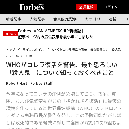
会員登録
ログイン
新着記事
人気記事
会員限定記事
カテゴリ
連載
コ
Forbes JAPAN MEMBERSHIP 新機能｜
NEWS
記事ページ内の広告表示を最小限にしました
トップ
ライフスタイル
WHOがコレラ復活を警告、最も恐ろしい「殺人鬼」に
2022.10.10 13:30
WHOがコレラ復活を警告、最も恐ろしい
「殺人鬼」について知っておくべきこと
Robert Hart | Forbes Staff
今年になってコレラの症例が急増しており、戦争、貧
困、および気候変動がこの「招かれざる復活」に最適の
環境を作っていると世界保健機構（WHO）のテドロス・
アダノム事務局長が警告を発し、この予防可能だがしば
しば致死的である脅威に対して各国が深刻に取り組むよ