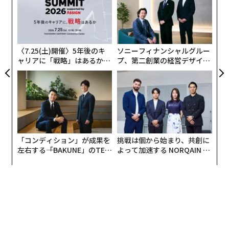
だけで決まるわけではありませんが、NINTENDO64がい
た
「
かに画期的なゲーム機だったかが分かります。
ア
─
ら
NINTENDO64は高速な画像処理が可能で特に3Dに関す
〈7.25(土)開催〉5年後のキ
ソニーフィナンシャルグルー
る処理においては優れていました。ローンチタイトル
ャリアに「戦略」はあるか。
プ、第二創業の経営デザイン
「スーパーマリオ64」は革命的な3Dアクションゲームと
トップエグゼクティブのキャ
──カギは意志を引き出し、
してゲーム史にその名を残しています。
リアに触れる1日│CAREER S
束ね、共創すること
UMMIT 2026
連載：
今日は何の日？
<<前日「NECがPC-8001を発売」に戻る
「コンディション」が成果を
挑戦は個から始まり、共創に
左右する――「BAKUNE」のTEN
よって加速する NORQAIN JA
執筆協力＝アステル
TIALが支える「挑戦者の明
PAN 特別座談会
日」
2026年9月号発売中
最新号の購入はこちらから