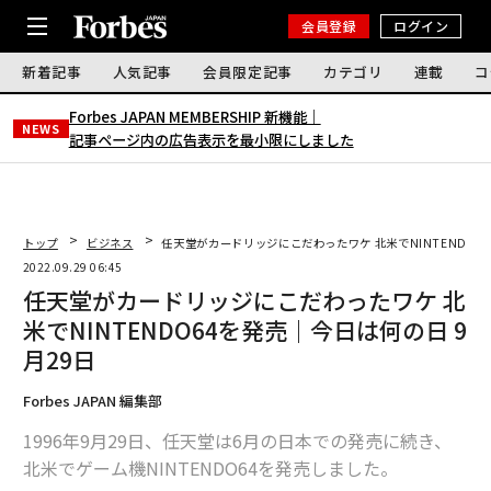
会員登録
ログイン
新着記事
人気記事
会員限定記事
カテゴリ
連載
コ
Forbes JAPAN MEMBERSHIP 新機能｜
NEWS
記事ページ内の広告表示を最小限にしました
トップ
ビジネス
任天堂がカードリッジにこだわったワケ 北米でNINTENDO6
2022.09.29 06:45
任天堂がカードリッジにこだわったワケ 北
米でNINTENDO64を発売｜今日は何の日 9
月29日
Forbes JAPAN 編集部
1996年9月29日、任天堂は6月の日本での発売に続き、
北米でゲーム機NINTENDO64を発売しました。