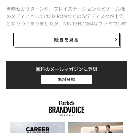
当時セガサターンや、プレイステーションなどゲーム機
のメディアとしてはCD-ROMなどの光学ディスクが主流
となりつつありましたが、NINTENDO64はファミコン時
代からユーザーに親しみのあったROMカードリッジにこ
だわったのです。
続きを見る
高速アクションソフトが多かった任天堂では、容量が大
きくロード時間がかかる光ディスクを懸念したからだと
いわれています。
無料のメールマガジンに登録
無料登録
ちなみにNINTENDO64は、当時としては非常に高性能な
64ビットCPUを搭載したゲーム機であることからその名
がつきました。
それまでのゲームハードではファミコンが8ビット、ス
ーパーファミコンが16ビット、プレイステーションが32
─レ
な
ビットのCPUを有していました。CPUの性能がビット数
込め
術