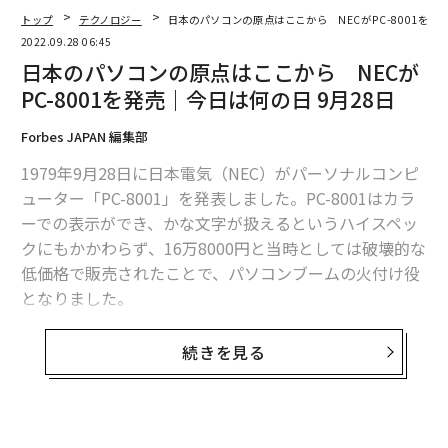
トップ
テクノロジー
日本のパソコンの原点はここから NECがPC-8001を発売
2022.09.28 06:45
メンバーシップに登録する
日本のパソコンの原点はここから NECが
PC-8001を発売｜今日は何の日 9月28日
Forbes JAPAN 編集部
関連記事
1979年9月28日に日本電気（NEC）がパーソナルコンピ
ューター「PC-8001」を発表しました。PC-8001はカラ
世界で最も稼ぐユーチューバーは23歳で年収62億円のMrBeast
ーでの表示ができ、かな文字が扱えるというハイスペッ
クにもかかわらず、16万8000円と当時としては破壊的な
1本38万5000円の日本酒「零響」が、飛ぶように売れる理由
低価格で販売されたことで、パソコンブームの火付け役
となりました。
グーグル創業者らが200億円注ぐ「双極性障害」の研究プロジェクト
同僚として働きにくい人の5つの特徴
2015年には未来へ引き継ぐべき科学技術史資料として国
続きを見る
立科学博物館の未来技術遺産にも登録されています。
コロナ感染の血栓症リスク、ワクチンを大幅に上回る 英調査結果
そのブームの発端はそれ以前に開発された「TK-80」に
タグ：
今日は何の日？