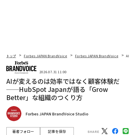
トップ
Forbes JAPAN BrandVoice
Forbes JAPAN BrandVoice
AIが
2026.07.31 11:00
AIが変えるのは効率ではなく顧客体験だ
──HubSpot Japanが語る「Grow
Better」な組織のつくり方
Forbes JAPAN BrandVoice Studio
著者フォロー
記事を保存