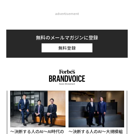
advertisement
無料のメールマガジンに登録
無料登録
A
顧客
pa
「
な
3
C
る
〜決断する人のAI〜AI時代の
〜決断する人のAI〜大規模組