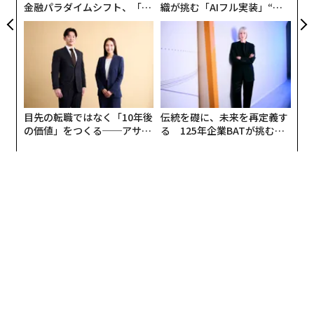
金融パラダイムシフト、「超
織が挑む「AIフル実装」“使
個別化」の核心 【MUFG×ウ
う”企業から“動く”企業へ【N
ェルスナビ×PwC】
TTドコモビジネス×PwC】
目先の転職ではなく「10年後
伝統を礎に、未来を再定義す
の価値」をつくる──アサイ
る 125年企業BATが挑むス
ンの長期伴走型支援とは
モークレスな未来