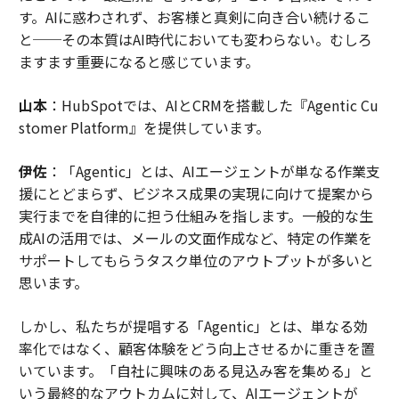
す。AIに惑わされず、お客様と真剣に向き合い続けるこ
と──その本質はAI時代においても変わらない。むしろ
ますます重要になると感じています。
山本
：HubSpotでは、AIとCRMを搭載した『Agentic Cu
stomer Platform』を提供しています。
伊佐
：「Agentic」とは、AIエージェントが単なる作業支
援にとどまらず、ビジネス成果の実現に向けて提案から
実行までを自律的に担う仕組みを指します。一般的な生
成AIの活用では、メールの文面作成など、特定の作業を
サポートしてもらうタスク単位のアウトプットが多いと
思います。
しかし、私たちが提唱する「Agentic」とは、単なる効
率化ではなく、顧客体験をどう向上させるかに重きを置
いています。「自社に興味のある見込み客を集める」と
いう最終的なアウトカムに対して、AIエージェントが