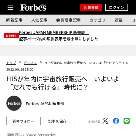
会員登録
ログイン
新着記事
人気記事
会員限定記事
カテゴリ
連載
コ
Forbes JAPAN MEMBERSHIP 新機能｜
NEWS
記事ページ内の広告表示を最小限にしました
トップ
ビジネス
HISが年内に宇宙旅行販売へ いよいよ「だれでも行ける」時
2022.09.26 15:00
HISが年内に宇宙旅行販売へ いよいよ
「だれでも行ける」時代に？
Forbes JAPAN 編集部
著者フォロー
記事を保存
画像提供：Space Perspective