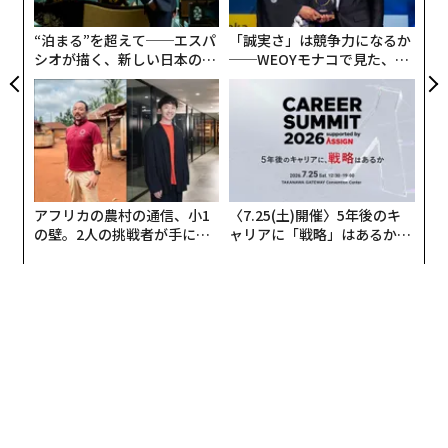
た
ア
王侯貴族が権威や富の誇示のためにラグジュアリーを利
“泊まる”を超えて──エスパ
「誠実さ」は競争力になるか
用し、中産階級以下には奢侈禁止令を発布してまで自分
シオが描く、新しい日本のラ
──WEOYモナコで見た、く
たちの特権を守っていた中世・近世のあり方を「元祖・
グジュアリー（前編）
ら寿司の経営哲学
旧型」とするならば、産業革命期にそれに異を唱える
「新型」が登場します。
当時における新型は、元祖・旧型のきらびやかでわかり
やすい豪奢を「時代遅れ」として否定し、控えめな趣味
アフリカの農村の通信、小1
〈7.25(土)開催〉5年後のキ
の良さや物の扱い方を含む教養、マナーをセットにした
の壁。2人の挑戦者が手にし
ャリアに「戦略」はあるか。
新型ラグジュアリーの文化を創り上げ、イギリス経済を
た「次なる武器」
トップエグゼクティブのキャ
リアに触れる1日│CAREER S
回していきます。抑制とマニアックな趣味性を是とする
UMMIT 2026
このような文化が「ダンディズム」と呼ばれるもので、
この時期に生まれた数々の「英国紳士ブランド」は、今
なお英国紳士の文化遺産なるものを背景に存在感を発揮
し続けています。
提唱者は当時の階級制度の序列においては下位貴族のよ