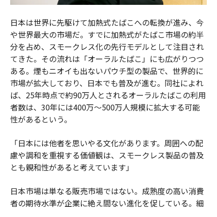
日本は世界に先駆けて加熱式たばこへの転換が進み、今
や世界最大の市場だ。すでに加熱式がたばこ市場の約半
分を占め、スモークレス化の先行モデルとして注目され
てきた。その流れは「オーラルたばこ」にも広がりつつ
ある。煙もニオイも出ないパウチ型の製品で、世界的に
市場が拡大しており、日本でも普及が進む。同社によれ
ば、25年時点で約90万人とされるオーラルたばこの利用
者数は、30年には400万～500万人規模に拡大する可能
性があるという。
「日本には他者を思いやる文化があります。周囲への配
慮や調和を重視する価値観は、スモークレス製品の普及
とも親和性があると考えています」
日本市場は単なる販売市場ではない。成熟度の高い消費
者の期待水準が企業に絶え間ない進化を促している。細
部へのこだわりや品質への妥協のない姿勢が、新しい製