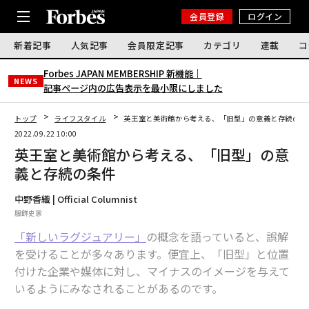
会員登録
ログイン
新着記事
人気記事
会員限定記事
カテゴリ
連載
コ
Forbes JAPAN MEMBERSHIP 新機能｜
NEWS
記事ページ内の広告表示を最小限にしました
トップ
ライフスタイル
英王室と美術館から考える、「旧型」の意義と存続の条
2022.09.22 10:00
英王室と美術館から考える、「旧型」の意
義と存続の条件
中野香織 | Official Columnist
服飾史家
「新しいラグジュアリー」
の概念を語っていると、誤解
を受けることが多々あります。便宜上、「旧型」と位置
付けた企業や媒体に対し、マイナスのイメージを与えて
いるようにみなされることがあるのです。