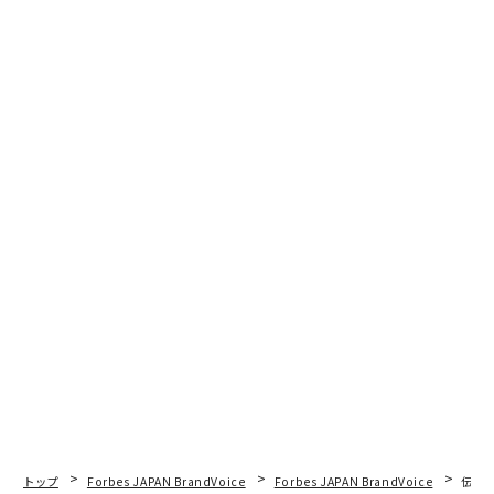
連載
ポストラグジュアリー -360度の風景-
連載一覧
トップ
Forbes JAPAN BrandVoice
Forbes JAPAN BrandVoice
伝統