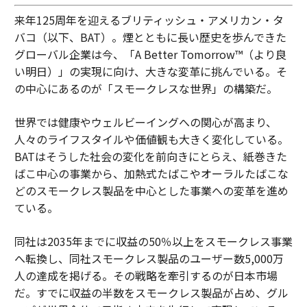
来年125周年を迎えるブリティッシュ・アメリカン・タ
バコ（以下、BAT）。煙とともに長い歴史を歩んできた
グローバル企業は今、「A Better Tomorrow™（より良
い明日）」の実現に向け、大きな変革に挑んでいる。そ
の中心にあるのが「スモークレスな世界」の構築だ。
世界では健康やウェルビーイングへの関心が高まり、
人々のライフスタイルや価値観も大きく変化している。
BATはそうした社会の変化を前向きにとらえ、紙巻きた
ばこ中心の事業から、加熱式たばこやオーラルたばこな
どのスモークレス製品を中心とした事業への変革を進め
ている。
同社は2035年までに収益の50％以上をスモークレス事業
へ転換し、同社スモークレス製品のユーザー数5,000万
人の達成を掲げる。その戦略を牽引するのが日本市場
だ。すでに収益の半数をスモークレス製品が占め、グル