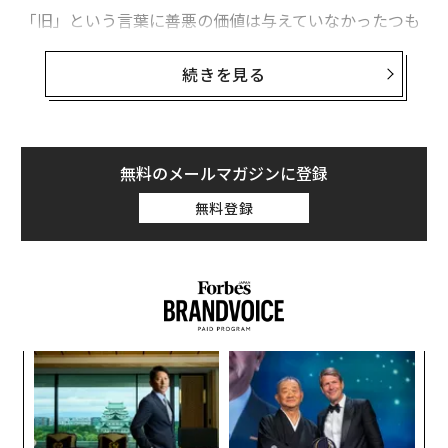
「旧」という言葉に善悪の価値は与えていなかったつも
りでも、「旧」ということばのイメージだけで傷つく人
が少なくないという現実に直面することになります。そ
続きを見る
こで今日は、旧型の意義をあらためて考え直してみま
す。
ラグジュアリーの歴史を概観すると、時代の節目ごとに
無料のメールマガジンに登録
「旧型」が「新型」に取って代わられてきた歴史が見え
無料登録
てきます。とはいえ、「旧型」は消滅することはなく、
常に地層の下の部分に残り、新たなラグジュアリーにも
その影響を浸潤させながら、「新しい」ラグジュアリー
とも併存する形で生き残ってきています。
「英国紳士ブランド」誕生の背景
なく
目
Ja
の
er」
ン
義す
な
ここでは例をイギリスの歴史から拾って考えてみます。
むス
術