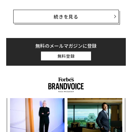
同社は9月7日、競合の「インパーフェクト・フーズ（Im
perfect Foods）」を株式取引で買収する計画を発表し
続きを見る
た。買収金額は明かされていない。
ミスフィット社は、食品廃棄物をなくすという共通の目
標を持つインパーフェクト社と合併することで、今年後
無料のメールマガジンに登録
半に10億ドル近い収益を上げることを見込んでいる。同
無料登録
社の創業者でCEOのアビ・ラメシュ（Abhi Ramesh）
は、2024年までに黒字化を達成すると述べている。
「
3
C
A
る
顧客
pa