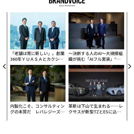
「便利な存在」からのスタートでも良い
目
の
──日本での事業はブルーボトルの完全子会社として始
ン
まりました。ただ、日本展開にあたってはライセンス契
〈7
約の持ちかけなど、多数の引き合いがあったそうです
ャ
ト
ね。
リア
「老舗は常に新しい」。創業
〜決断する人のAI〜大規模組
UM
360年ＹＵＡＳＡとカクシン
織が挑む「AIフル実装」“使
はい。ですが、「日本で流行らせるには、ここを変えた
CEO田尻望が語る、AIを超え
う”企業から“動く”企業へ【N
ほうがいい」といった話から始まることが多く、ジェー
る人の価値
TTドコモビジネス×PwC】
ムスがやりたかったことと乖離していたそうです。
本質を理解せずにローカライズしても、ブルーボトルで
はなくなってしまう。それは避けたかったので、ジェー
ムスの考えを体現する黒子であろうと意識しながら、ロ
内製化こそ、コンサルティン
革新は下山で生まれる──レ
グの本質だ レバレジーズが
クサスが新型TZとESに込め
ーカライゼーション、オペレーション構築を進めまし
実践する、次世代ファームの
た「DISCOVER」の哲学
た。
全貌