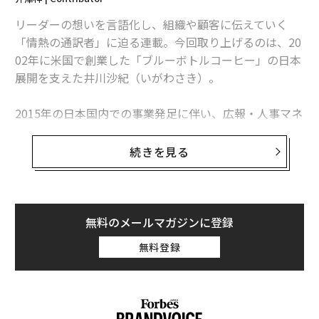
建設DXのアンドパッドが122億円調達、海外機関投資家から選ばれる理由
リーダーの想いを言語化し、組織や顧客に伝えていく
とは
「情熱の通訳者」に迫る連載。今回取り上げるのは、20
02年に米国で創業した「ブルーボトルコーヒー」の日本
16年前、冥王星が惑星ではなくなった理由と経緯
展開を支えた井川沙紀（いがわさき）。
2015年の日本国内での事業発足に伴い、広報・人事マネ
advertisement
ジャーとして参画した井川だったが、採用や店舗設計、
物流、製造部門の立ち上げなどにも携わるなか、創業者
続きを見る
であるジェームス・フリーマンから熱烈なオファーを受
け、日本法人の代表に抜擢された。
味はもちろん、店舗の内装や青色のロゴデザインが人気
無料のメールマガジンに登録
を博し、いまや国内で25店舗にまで拡大したブルーボト
無料登録
ル。井川はどのように創業者の想いを形にし、日本市場
への浸透を実現させたのか。