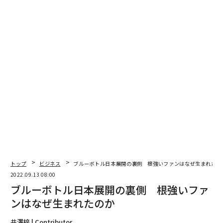
2026年9月号発売中
最新号の購入はこちらから
メンバーシップに登録する
関連記事
トップ
ビジネス
ブルーボトル日本展開の裏側 根強いファンはなぜ生まれたの
ブルーボトル日本展開の裏側 根強いファンはなぜ生まれたのか
2022.09.13 08:00
ブルーボトル日本展開の裏側 根強いファ
米国の若者はなぜ真夏に長袖パーカーを着る？ ある科学者の考察
ンはなぜ生まれたのか
パタゴニア創業者が全株式を譲渡、「富豪と呼ばれたくない」
井澤梓 | Contributor