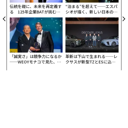
な
伝統を礎に、未来を再定義す
“泊まる”を超えて──エスパ
る 125年企業BATが挑むス
シオが描く、新しい日本のラ
モークレスな未来
グジュアリー（前編）
「誠実さ」は競争力になるか
革新は下山で生まれる──レ
──WEOYモナコで見た、く
クサスが新型TZとESに込め
ら寿司の経営哲学
た「DISCOVER」の哲学
編集＝上田裕資