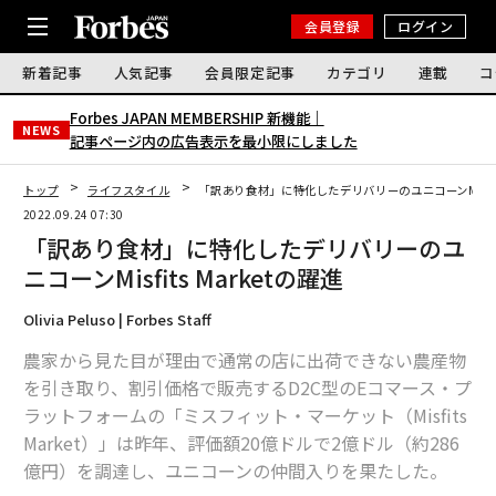
会員登録
ログイン
新着記事
人気記事
会員限定記事
カテゴリ
連載
コ
Forbes JAPAN MEMBERSHIP 新機能｜
NEWS
記事ページ内の広告表示を最小限にしました
トップ
ライフスタイル
「訳あり食材」に特化したデリバリーのユニコーンMisfits
2022.09.24 07:30
「訳あり食材」に特化したデリバリーのユ
ニコーンMisfits Marketの躍進
Olivia Peluso | Forbes Staff
農家から見た目が理由で通常の店に出荷できない農産物
を引き取り、割引価格で販売するD2C型のEコマース・プ
ラットフォームの「ミスフィット・マーケット（Misfits
Market）」は昨年、評価額20億ドルで2億ドル（約286
億円）を調達し、ユニコーンの仲間入りを果たした。