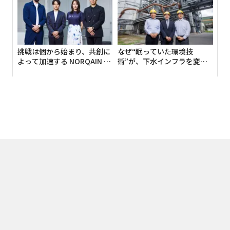
UMMIT 2026
挑戦は個から始まり、共創に
なぜ“眠っていた環境技
よって加速する NORQAIN JA
術”が、下水インフラを変え
PAN 特別座談会
たのか──産総研×月島JFE
アクアソリューションの10年