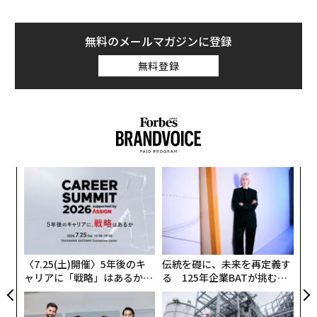
無料のメールマガジンに登録
無料登録
〜
織
う
“
T
オ
ジ
〈7.25(土)開催〉5年後のキ
伝統を礎に、未来を再定義す
ャリアに「戦略」はあるか。
る 125年企業BATが挑むス
トップエグゼクティブのキャ
モークレスな未来
リアに触れる1日│CAREER S