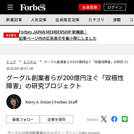
会員登録
ログイン
新着記事
人気記事
会員限定記事
カテゴリ
連載
コ
Forbes JAPAN MEMBERSHIP 新機能｜
NEWS
記事ページ内の広告表示を最小限にしました
トップ
ビジネス
グーグル創業者らが200億円注ぐ「双極性障害」の研究プロジ
2022.09.20 07:30
グーグル創業者らが200億円注ぐ「双極性
障害」の研究プロジェクト
Kerry A. Dolan | Forbes Staff
著者フォロー
記事を保存
グーグルの共同創業者のセルゲイ・ブリン / Getty Images