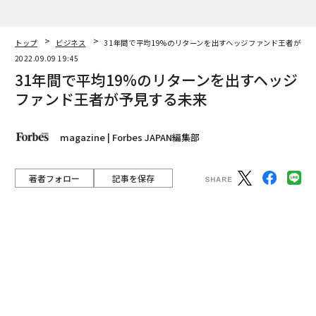
トップ
ビジネス
31年間で平均19%のリターンを出すヘッジファンド王者が予
2022.09.09 19:45
31年間で平均19%のリターンを出すヘッジ
ファンド王者が予見する未来
magazine | Forbes JAPAN編集部
著者フォロー
記事を保存
テクノロジーを駆使し、時代を先取りしてきた米投資大
手「Citadel（シタデル）」。その創業者が考えるウク
ライナ侵攻によるドミノ効果と、組織の在りかたとは。
advertisement