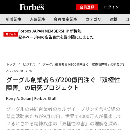
会員登録
ログイン
新着記事
人気記事
会員限定記事
カテゴリ
連載
コ
Forbes JAPAN MEMBERSHIP 新機能｜
NEWS
記事ページ内の広告表示を最小限にしました
トップ
ビジネス
グーグル創業者らが200億円注ぐ「双極性障害」の研究プロジ
2022.09.20 07:30
グーグル創業者らが200億円注ぐ「双極性
障害」の研究プロジェクト
Kerry A. Dolan | Forbes Staff
グーグルの共同創業者のセルゲイ・ブリンを含む3組の
慈善活動家たちが9月12日、世界で4000万人が罹患して
いるとされる精神疾患の「双極性障害」の理解を深め、