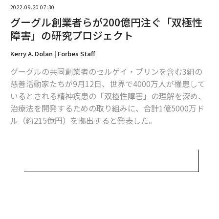
2022.09.20 07:30
グーグル創業者らが200億円注ぐ「双極性
障害」の研究プロジェクト
編集＝上田裕資
Kerry A. Dolan | Forbes Staff
グーグルの共同創業者のセルゲイ・ブリンを含む3組の
2026年9月号発売中
慈善活動家たちが9月12日、世界で4000万人が罹患して
いるとされる精神疾患の「双極性障害」の理解を深め、
治療法を開発するための取り組みに、合計1億5000万ド
最新号の購入はこちらから
ル（約215億円）を拠出すると発表した。
メンバーシップに登録する
ブリンとゲーム会社Robloxの創業者のデイビット・バシ
ュッキ夫妻、Keystone Capitalの会長ケン・ドーテン夫
妻の3組は、それぞれ5年間で5000万ドルを、BD²（正式
名称はBD² Breakthrough Discoveries for Thriving with
Bipolar Disorder）と呼ばれる世界規模の取り組みに出
関連記事
資する。
31年間で平均19%のリターンを出すヘッジファンド王者が予見する未来