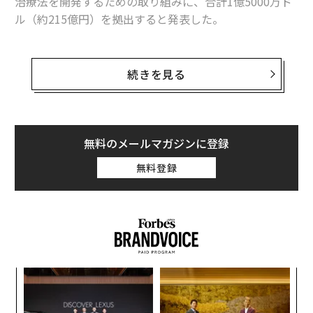
治療法を開発するための取り組みに、合計1億5000万ド
ル（約215億円）を拠出すると発表した。
ブリンとゲーム会社Robloxの創業者のデイビット・バシ
ュッキ夫妻、Keystone Capitalの会長ケン・ドーテン夫
続きを見る
妻の3組は、それぞれ5年間で5000万ドルを、BD²（正式
名称はBD² Breakthrough Discoveries for Thriving with
Bipolar Disorder）と呼ばれる世界規模の取り組みに出
資する。
無料のメールマガジンに登録
無料登録
BD²は、専門家による共同研究に加え、遺伝学の研究プ
ラットフォームや死亡患者の脳組織の分析、双極性障害
患者を対象とした複数年にわたる研究に資金を提供す
る。
キ
〜
か。
織
キャ
う
「