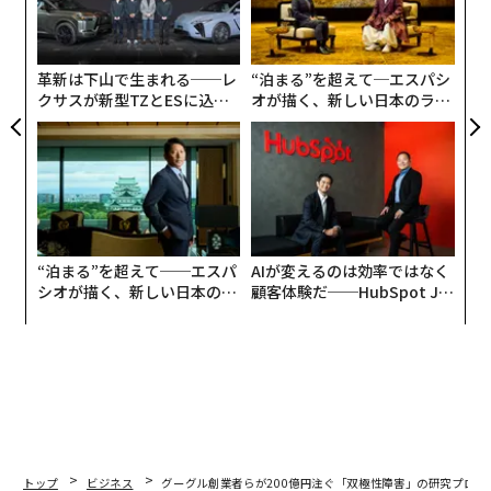
R S
T
左右
T
日
革新は下山で生まれる──レ
“泊まる”を超えて─エスパシ
クサスが新型TZとESに込め
オが描く、新しい日本のラグ
た「DISCOVER」の哲学
ジュアリー（中編）
“泊まる”を超えて──エスパ
AIが変えるのは効率ではなく
シオが描く、新しい日本のラ
顧客体験だ──HubSpot Ja
グジュアリー（前編）
panが語る「Grow Better」
な組織のつくり方
トップ
ビジネス
グーグル創業者らが200億円注ぐ「双極性障害」の研究プロジ