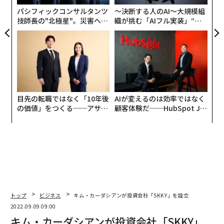
日
パシフィックコンサルタンツ
〜決断する人のAI〜大規模組
技師長の"北極星"。災害への
織が挑む「AIフル実装」“使
無力感を乗り越え見つけた、
う”企業から“動く”企業へ【N
防災一筋20年の答え
TTドコモビジネス×PwC】
目先の転職ではなく「10年後
AIが変えるのは効率ではなく
の価値」をつくる──アサイ
顧客体験だ──HubSpot Ja
ンの長期伴走型支援とは
panが語る「Grow Better」
な組織のつくり方
トップ
ビジネス
キム・カーダシアンが投資会社「SKKY」を設立
2022.09.09 09:00
キム・カーダシアンが投資会社「SKKY」