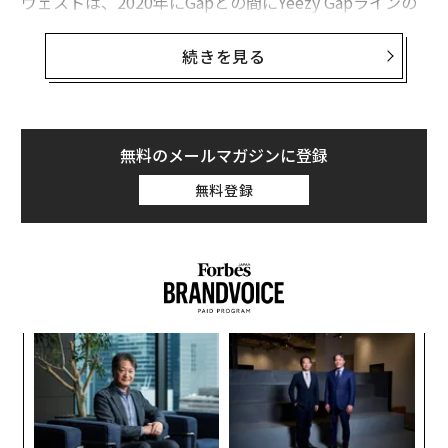
ウェストは、2020年にGapとの間にYeezy Gapラインの
ための契約を締結し、Gapは2021年末までにYeezy Gap
のラインの40%を実店舗で販売し、2023年7月31日まで
続きを見る
にYeezyのプロダクトを扱う5店舗の小売店をオープンす
る取り決めだった。しかし、同社はまだ1店舗もオープ
ンしていないという。
無料のメールマガジンに登録
フォーブスが入手したGapの社内向けEメールで、同社の
無料登録
マーク・ブライトバードCEOはスタッフに対し、ウェス
トとの「パートナーシップを解消することにした」と述
べている。その理由を彼は、「高品質でトレンドを先取
りした実用的なデザインをすべての人に届けるというビ
ジョンを我々は共有しているが、それを実現するための
取り組みが一致していない」と説明した。
ナ併
な
k」
術
ック
た
「
由
ア
左右
T