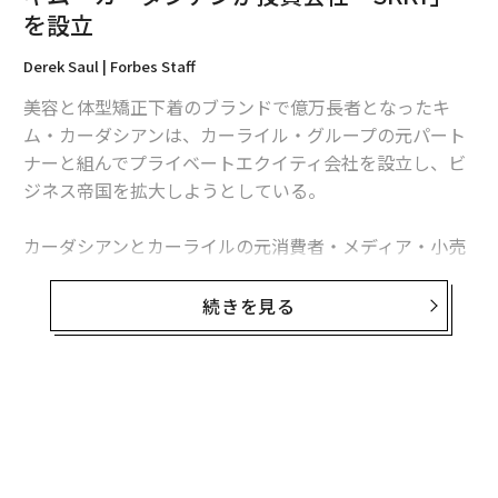
を設立
Derek Saul | Forbes Staff
編集＝上田裕資
美容と体型矯正下着のブランドで億万長者となったキ
ム・カーダシアンは、カーライル・グループの元パート
ナーと組んでプライベートエクイティ会社を設立し、ビ
2026年9月号発売中
ジネス帝国を拡大しようとしている。
カーダシアンとカーライルの元消費者・メディア・小売
最新号の購入はこちらから
部門トップのジェイ・サモンズは、カーダシアンのイニ
シャルをもじった「SKKY Partners（SKKYパートナー
続きを見る
メンバーシップに登録する
ズ）」の立ち上げについて米ウォールストリートジャー
ナル紙に初めて語った。
サモンズはカーダシアンの母親であるクリス・ジェンナ
ーが同社のパートナーになると同紙に語ったが、サモン
関連記事
ズとカーダシアンはファンドの予想規模や他の投資家に
米国ユニコーン企業のうち55%は、創業者が移民
ついてはコメントしなかった。