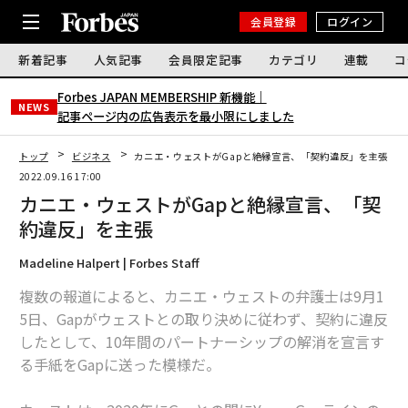
会員登録
ログイン
新着記事
人気記事
会員限定記事
カテゴリ
連載
コ
Forbes JAPAN MEMBERSHIP 新機能｜
NEWS
記事ページ内の広告表示を最小限にしました
トップ
ビジネス
カニエ・ウェストがGapと絶縁宣言、「契約違反」を主張
2022.09.16 17:00
カニエ・ウェストがGapと絶縁宣言、「契
約違反」を主張
Madeline Halpert | Forbes Staff
複数の報道によると、カニエ・ウェストの弁護士は9月1
5日、Gapがウェストとの取り決めに従わず、契約に違反
したとして、10年間のパートナーシップの解消を宣言す
る手紙をGapに送った模様だ。