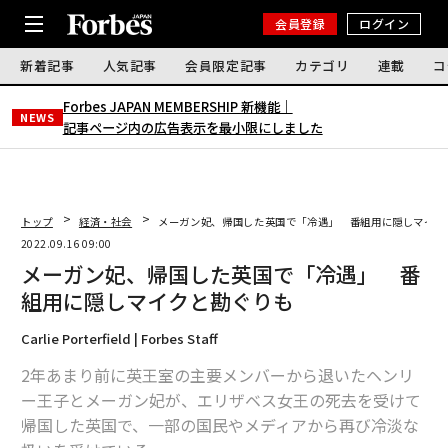
会員登録
ログイン
新着記事
人気記事
会員限定記事
カテゴリ
連載
コ
Forbes JAPAN MEMBERSHIP 新機能｜
NEWS
記事ページ内の広告表示を最小限にしました
トップ
経済・社会
メーガン妃、帰国した英国で「冷遇」 番組用に隠しマイク
2022.09.16 09:00
メーガン妃、帰国した英国で「冷遇」 番
組用に隠しマイクと勘ぐりも
Carlie Porterfield | Forbes Staff
2年あまり前に英王室の主要メンバーから退いたヘンリ
ー王子とメーガン妃が、エリザベス女王の死去を受けて
帰国した英国で、一部の国民やメディアから再び冷淡な