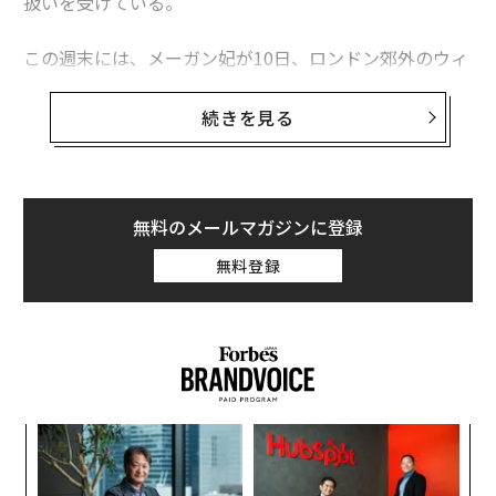
扱いを受けている。
この週末には、メーガン妃が10日、ロンドン郊外のウィ
ンザー城の外で、集まった一般の弔問者たちとあいさつ
を交わした際の動画がネット上で拡散した。その中で
続きを見る
は、女性3人が、握手しようと手を差し出したメーガン
妃に対して、冷たくあしらうような素振りを見せてい
る。
無料のメールマガジンに登録
さらにソーシャルメディアでは、メーガン妃の喪服の腰
無料登録
あたりに薄く四角形のしわができていたことから、隠し
マイクを着けていたと決めつけて非難する声も上がっ
た。Netflixのドキュメンタリー番組のために、夫妻が素
材を集めていたという根拠のない臆測も飛び交った。
年後
“
サイ
シ
グ
革