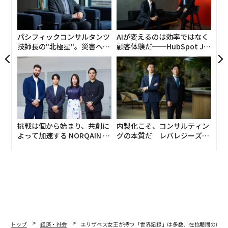
ク
た「
パシフィックコンサルタンツ
AIが変えるのは効率ではなく
技師長の"北極星"。災害への
顧客体験だ──HubSpot Ja
無力感を乗り越え見つけた、
panが語る「Grow Better」
防災一筋20年の答え
な組織のつくり方
挑戦は個から始まり、共創に
内製化こそ、コンサルティン
よって加速する NORQAIN JA
グの本質だ レバレジーズが
PAN 特別座談会
実践する、次世代ファームの
全貌
トップ
経済・社会
エリザベス女王が持つ「世界記録」は多数、在位期間のほか