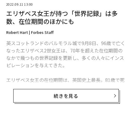
2022.09.11 13:00
エリザベス女王が持つ「世界記録」は多
数、在位期間のほかにも
編集＝江戸伸禎
Robert Hart | Forbes Staff
英スコットランドのバルモラル城で9月8日、96歳で亡く
2026年9月号発売中
なったエリザベス2世女王は、70年を超えた在位期間の
なかで幾つもの世界記録を更新し、多くの人々にインス
ピレーションを与えてきた。
最新号の購入はこちらから
エリザベス女王の在位期間は、英国史上最長。81歳で死
メンバーシップに登録する
去した高祖母のヴィクトリア女王の在位期間63年を上回
り、最高齢の君主としての記録も塗り替えた。
続きを見る
また、エリザベス女王の在位期間は、女性君主として世
界最長であり、男性も合わせた場合では、フランスのル
関連記事
イ14世（72年）に次ぐ第2位の長さとなった。女王は逝
無料のメールマガジンに登録
新国王「チャールズ3世」の治世始まる、王位継承順位にも変化
去の時点で、世界最高齢かつ在位期間が最も長い君主だ