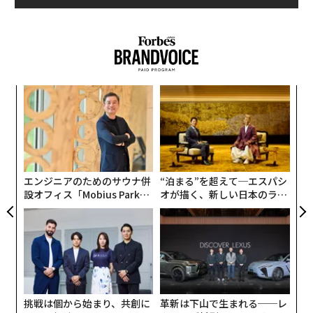
義す
ア
むス
の
た
「
3
C
る
エンジニアのためのサウナ併
“泊まる”を超えて─エスパシ
設オフィス「Mobius Park」
オが描く、新しい日本のラグ
がオープン──タマディック
ジュアリー（中編）
が健康経営を徹底する理由
挑戦は個から始まり、共創に
革新は下山で生まれる──レ