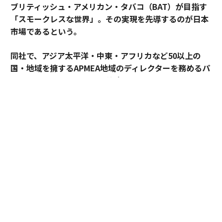
ブリティッシュ・アメリカン・タバコ（BAT）が目指す
「スモークレスな世界」。その実現を先導するのが日本
市場であるという。
同社で、アジア太平洋・中東・アフリカなど50以上の
国・地域を擁するAPMEA地域のディレクターを務めるパ
スカル・ムルメステールに戦略を聞いた。
来年125周年を迎えるブリティッシュ・アメリカン・タ
バコ（以下、BAT）。煙とともに長い歴史を歩んできた
グローバル企業は今、「A Better Tomorrow™（より良
い明日）」の実現に向け、大きな変革に挑んでいる。そ
の中心にあるのが「スモークレスな世界」の構築だ。
世界では健康やウェルビーイングへの関心が高まり、
人々のライフスタイルや価値観も大きく変化している。
BATはそうした社会の変化を前向きにとらえ、紙巻きた
ばこ中心の事業から、加熱式たばこやオーラルたばこな