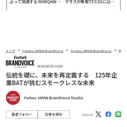
よって加速する NORQAIN JA
クサスが新型TZとESに込め
PAN 特別座談会
た「DISCOVER」の哲学
トップ
Forbes JAPAN BrandVoice
Forbes JAPAN BrandVoice
伝統
2026.08.05 16:00
伝統を礎に、未来を再定義する 125年企
業BATが挑むスモークレスな未来
Forbes JAPAN BrandVoice Studio
著者フォロー
記事を保存