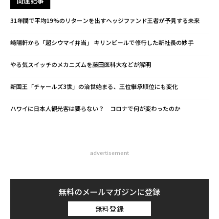
関連記事
31年間で平均19%のリターンを出すヘッジファンド王者が予見する未来
崎陽軒から「超シウマイ弁当」 キリンビールで修行した新社長の妙手
やる気スイッチのメカニズムを藤田医科大などが解明
新国王「チャールズ3世」の治世始まる、王位継承順位にも変化
ハワイに日本人観光客は要らない？ コロナで何が変わったのか
advertisement
無料のメールマガジンに登録
無料登録