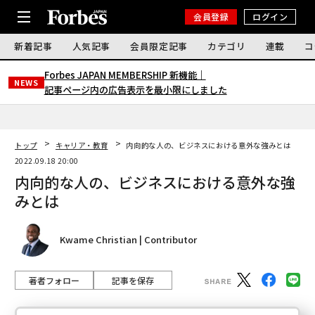
会員登録
ログイン
新着記事
人気記事
会員限定記事
カテゴリ
連載
コ
Forbes JAPAN MEMBERSHIP 新機能｜
NEWS
記事ページ内の広告表示を最小限にしました
トップ
キャリア・教育
内向的な人の、ビジネスにおける意外な強みとは
2022.09.18 20:00
内向的な人の、ビジネスにおける意外な強
みとは
Kwame Christian | Contributor
著者フォロー
記事を保存