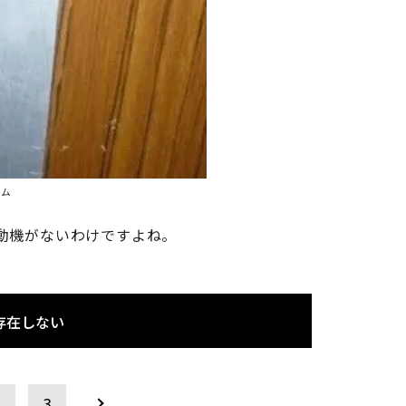
ダム
動機がないわけですよね。
存在しない
2
3