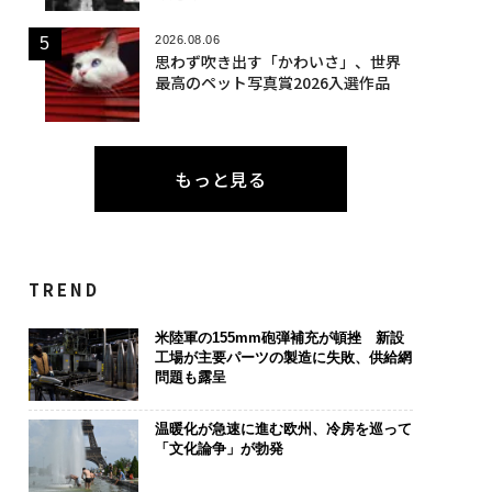
2026.08.06
思わず吹き出す「かわいさ」、世界
最高のペット写真賞2026入選作品
もっと見る
TREND
米陸軍の155mm砲弾補充が頓挫 新設
工場が主要パーツの製造に失敗、供給網
問題も露呈
温暖化が急速に進む欧州、冷房を巡って
「文化論争」が勃発