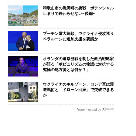
和歌山市の漁師町の挑戦 ポテンシャル
止まりで終わらせない~後編~
プーチン露大統領、ウクライナ侵攻巡り
ベラルーシに追加支援を要請か
オランダの選挙歴戦を制した政治戦略家
が語る「ポピュリズムの物語に対抗する
究極の処方箋とは何か？」
ウクライナのキルゾーン、ロシア軍は浸
透戦術と「ドローン回廊」で突破できる
か
Recommended by