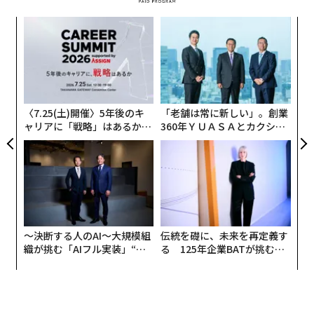
内
グ
実
挑
全
よっ
PA
〈7.25(土)開催〉5年後のキ
「老舗は常に新しい」。創業
ャリアに「戦略」はあるか。
360年ＹＵＡＳＡとカクシン
トップエグゼクティブのキャ
CEO田尻望が語る、AIを超え
リアに触れる1日│CAREER S
る人の価値
UMMIT 2026
〜決断する人のAI〜大規模組
伝統を礎に、未来を再定義す
織が挑む「AIフル実装」“使
る 125年企業BATが挑むス
う”企業から“動く”企業へ【N
モークレスな未来
TTドコモビジネス×PwC】