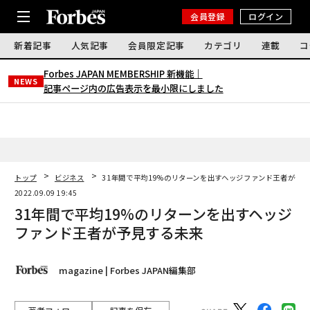
会員登録
ログイン
新着記事
人気記事
会員限定記事
カテゴリ
連載
コ
Forbes JAPAN MEMBERSHIP 新機能｜
NEWS
記事ページ内の広告表示を最小限にしました
トップ
ビジネス
31年間で平均19%のリターンを出すヘッジファンド王者が予
2022.09.09 19:45
31年間で平均19%のリターンを出すヘッジ
ファンド王者が予見する未来
magazine | Forbes JAPAN編集部