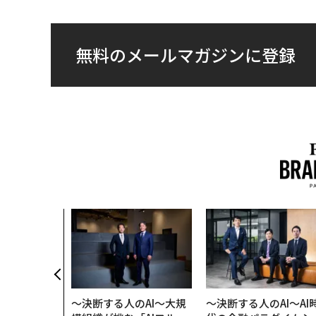
無料のメールマガジンに登録
のは効率では
だ──Hub
anが語る「Gr
r」な組織のつ
〜決断する人のAI〜大規
〜決断する人のAI〜AI