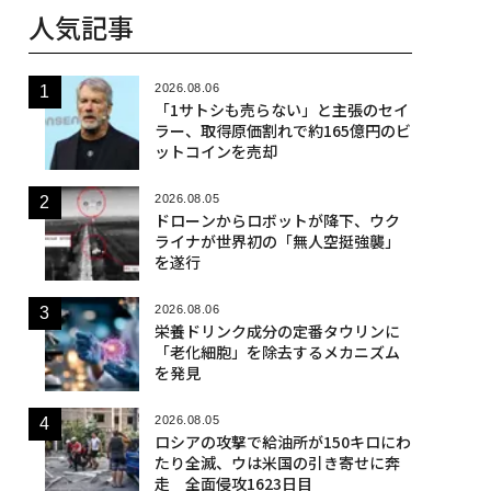
人気記事
2026.08.06
「1サトシも売らない」と主張のセイ
ラー、取得原価割れで約165億円のビ
ットコインを売却
2026.08.05
ドローンからロボットが降下、ウク
ライナが世界初の「無人空挺強襲」
を遂行
2026.08.06
栄養ドリンク成分の定番タウリンに
「老化細胞」を除去するメカニズム
を発見
2026.08.05
ロシアの攻撃で給油所が150キロにわ
たり全滅、ウは米国の引き寄せに奔
走 全面侵攻1623日目