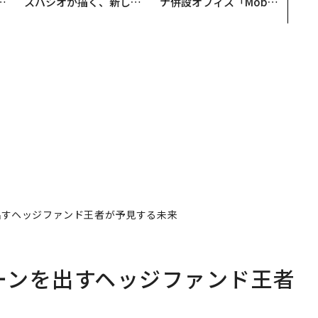
フ
スパシオが描く、新しい
ナ併設オフィス「Mobiu
心
日本のラグジュアリー
s Park」がオープン──
ビ
（前編）
タマディックが健康経営
を徹底する理由
を出すヘッジファンド王者が予見する未来
ターンを出すヘッジファンド王者