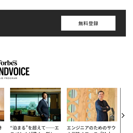
無料登録
「誠
るか
見た
学
時
“泊まる”を超えて──エ
エンジニアのためのサウ