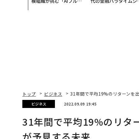
模組織が挑む「AIフル実
代の金融パラダイムシ
装」“使う”企業から“動
ト、「超個別化」の核
く”企業へ【NTTドコモ
【MUFG×ウェルスナ
ビジネス×PwC】
×PwC】
トップ
ビジネス
31年間で平均19%のリターン
ビジネス
2022.09.09 19:45
31年間で平均19%のリ
が予見する未来