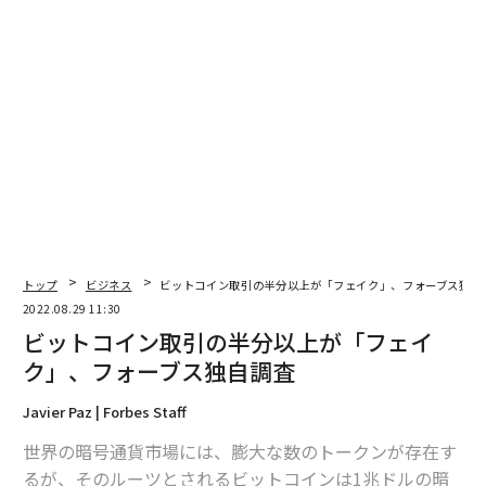
達で攻勢
カニササレアヤコは何者か。音楽家、エンジニアとマルチな才能を発揮す
るお笑い芸人
オミクロン株感染、半数以上が「気付かず」 米調査結果
16年前、冥王星が惑星ではなくなった理由と経緯
タグ：
資金/資金調達
トップ
ビジネス
ビットコイン取引の半分以上が「フェイク」、フォーブス独自
advertisement
2022.08.29 11:30
ビットコイン取引の半分以上が「フェイ
ク」、フォーブス独自調査
Javier Paz | Forbes Staff
世界の暗号通貨市場には、膨大な数のトークンが存在す
るが、そのルーツとされるビットコインは1兆ドルの暗