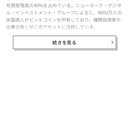
号資産残高の40%を占めている。ニューヨーク・デジタ
ル・インベストメント・グループによると、4600万人の
米国成人がビットコインを所有しており、機関投資家や
企業の多くがこのアセットに注目している。
しかし、この最も重要なデジタル通貨のトレーディング
続きを見る
についての取引所の報告には疑念が生じている。
ビットコインに対する最も大きな批判の1つは、ウォッ
シュトレード（取引高の水増し）の蔓延と取引所に対す
無料のメールマガジンに登録
る監視体制の不備だ。米国商品先物取引委員会（CFT
無料登録
C）は、ウォッシュトレードを「売買が行われたように
見せかけるためのトレード、または取引を行うと見せか
けること」と定義している。
創業
エ