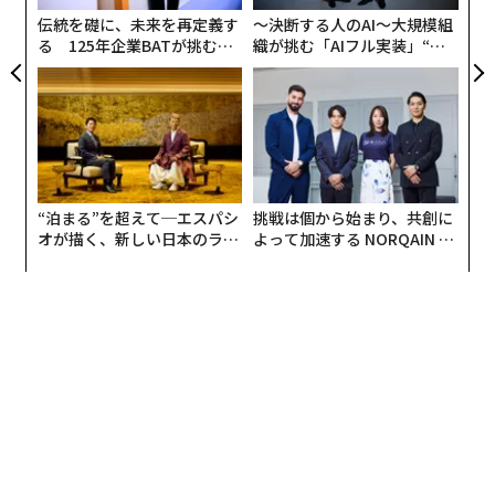
「煩雑なタスクを自動化することで、忙しい営業担当者
全
伝統を礎に、未来を再定義す
〜決断する人のAI〜大規模組
の生産性を上げることができます。『営業の仕事は、テ
る 125年企業BATが挑むス
織が挑む「AIフル実装」“使
クノロジーで代替できない』という意見もありますが、
モークレスな未来
う”企業から“動く”企業へ【N
私自身も営業畑出身ですので、最後には人と人の関係性
TTドコモビジネス×PwC】
が残ると信じています。
人にしかできない業務だけを残して、テクノロジーに期
待すればいいことは全て Magic Moment Playbook に任
“泊まる”を超えて─エスパシ
挑戦は個から始まり、共創に
せる。その結果、担当者は目の前のお客様への価値提案
オが描く、新しい日本のラグ
よって加速する NORQAIN JA
に集中できるようになります」
ジュアリー（中編）
PAN 特別座談会
ターゲットの転換で苦境乗り越えた
急成長を続けるMagic Momentだが、村尾は「去年は苦
しい時期だった」と振り返る。
「2021年の4月にシリーズAで6億6000万円を調達したあ