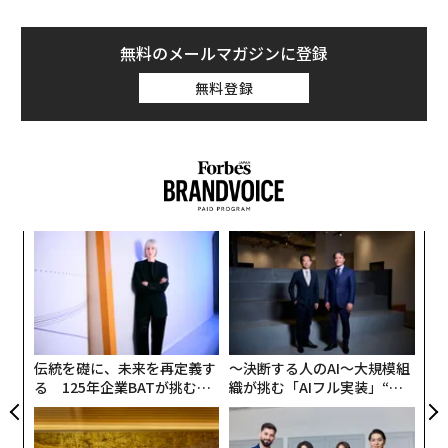
シン
設オ
超え
が
内
が
グ
実
全
伝統を礎に、未来を再定義す
〜決断する人のAI〜大規模組
る 125年企業BATが挑むス
織が挑む「AIフル実装」“使
モークレスな未来
う”企業から“動く”企業へ【N
TTドコモビジネス×PwC】
“泊まる”を超えて─エスパシ
挑戦は個から始まり、共創に
オが描く、新しい日本のラグ
よって加速する NORQAIN JA
ジュアリー（中編）
PAN 特別座談会