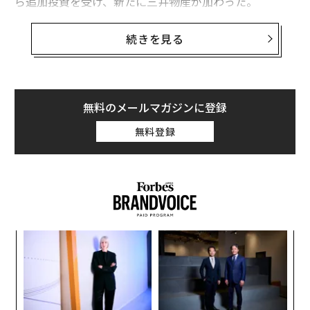
ら追加投資を受け、新たに三井物産が加わった。
MagicMoment は、2017年に創業。営業担当者がセール
続きを見る
ス活動に関する情報を入力すると、最適なアクションの
自動提案や一部プロセスを自動代行するシステム「Magi
c Moment Playbook」の提供に加え、自社の営業チーム
を派遣しクライアントとともに現場で営業活動を支援す
無料のメールマガジンに登録
るサービス「CSBPO（カスタマーサクセス BPO）」を
無料登録
展開している。
例えば、担当者が媒体営業の際に得た「デジタルの広告
媒体に興味がある」という顧客情報が Magic Moment Pl
aybook に記録されると、デジタルメディアの媒体資料
や直近の事例を案内するメールが自動的に送信される。
創業
エ
シン
設オ
CEO村尾祐弥（むらおゆうや）は、同社のプロダクトの
超え
が
内
意義を次のように語る。
が
グ
実