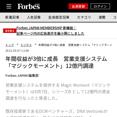
会員登録
ログイン
新着記事
人気記事
会員限定記事
カテゴリ
連載
コ
Forbes JAPAN MEMBERSHIP 新機能｜
NEWS
記事ページ内の広告表示を最小限にしました
トップ
ビジネス
年間収益が3倍に成長 営業支援システム「マジックモーメン
2022.09.07 13:00
年間収益が3倍に成長 営業支援システム
「マジックモーメント」12億円調達
Forbes JAPAN 編集部
営業支援システムを提供する Magic Moment（マジック
モーメント）は9月7日、シリーズB として12億円の資金
調達を行なったと発表した。
既存投資家であるDCMベンチャーズ、DNX Venturesか