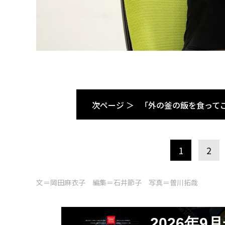
次ページ ＞
「外の釜の飯を食って
1
2
文＝岡田麻衣子 編集＝石井節子 写真＝曽川拓哉
2026年9