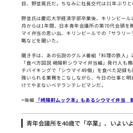
目、野並晃氏だ。ちなみに社長交代は31年ぶりと
野並氏は慶応大学経済学部卒業後、キリンビールに
月からは1年間、日本青年会議所の第70代会頭
マイ弁当の思い出、キリンビールでの「サラリー
略などを聞いた。
聞き手は、あの伝説のグルメ番組「料理の鉄人」
「食べ方図説 崎陽軒シウマイ弁当編」発行人も
チバイキングで「シウマイ49個」を食べた記録も
強いられる業務をこなしながら、今日の仕事と明
けてやまないベテランテレビマンだ。
>後編
「崎陽軒ムック本」もあるシウマイ弁当 
青年会議所を40歳で「卒業」、いよい