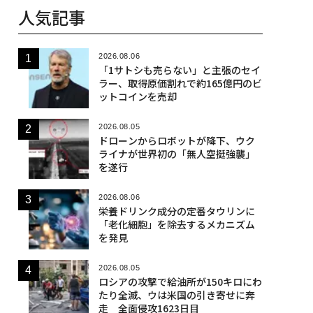
人気記事
2026.08.06
「1サトシも売らない」と主張のセイ
ラー、取得原価割れで約165億円のビ
ットコインを売却
2026.08.05
ドローンからロボットが降下、ウク
ライナが世界初の「無人空挺強襲」
を遂行
2026.08.06
栄養ドリンク成分の定番タウリンに
「老化細胞」を除去するメカニズム
を発見
2026.08.05
ロシアの攻撃で給油所が150キロにわ
たり全滅、ウは米国の引き寄せに奔
走 全面侵攻1623日目