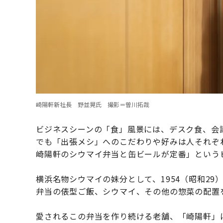
崎陽軒新社長 野並晃氏 撮影＝曽川拓哉
ビジネスシーンの「食」風景には、デスク食、会
でも「出張メシ」へのこだわりや好みは人それぞ
崎陽軒のシウマイ弁当と缶ビールが定番」という
横浜名物シウマイの妹分として、1954（昭和2
弁当の俵型ご飯、シウマイ、その他の惣菜の配置
愛されるこの弁当を作り続ける老舗、「崎陽軒」