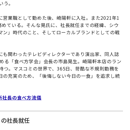
いう。
営業職として勤めた後、崎陽軒に入社。また2021年1
を務めている。そんな晃氏に、社長就任までの経緯、シウ
マン」時代のこと、そしてローカルブランドとしての戦
にも関わったテレビディレクターであり演出家、同人誌
務める「食べ方学会」会長の市島晃生。崎陽軒本店のラン
持つ。マスコミの世界で、365日、苛酷な不規則勤務を
日の充実のため、「後悔しない今日の一食」を追求し続
新社長の食べ方流儀
よの社長就任