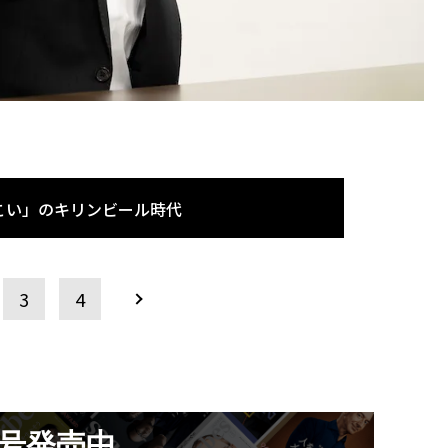
こい」のキリンビール時代
3
4
月号発売中