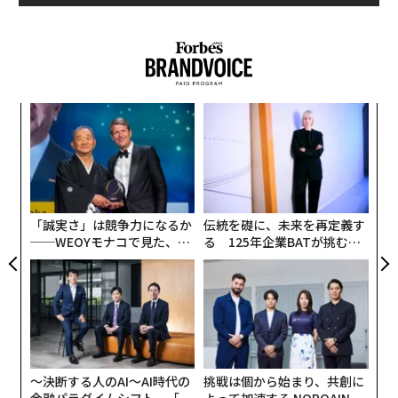
Archi Villageの創業は2022年2月。「スタートアップフ
ァクトリー」を謳い、バーティカルSaaSの創出を事業と
する「BLUEPRINT（ブループリント）」が出資し、ス
ピンアウトした企業だ。
年後
“
サイ
シ
グ
ブループリントでは、事業アイデアを見つけると6カ月
革
ク
間、市場調査や製品開発を行う。その期間に5社以上の
た「
契約を取り付けることができれば法人化し、失敗すれば
撤退をするという。
「誠実さ」は競争力になるか
伝統を礎に、未来を再定義す
──WEOYモナコで見た、く
る 125年企業BATが挑むス
ら寿司の経営哲学
モークレスな未来
Archi Villageの建材サーチは、まさにその条件をクリア
して生まれたサービスだ。
ターゲットとするのは、エクステリア（門扉、フェン
ス、テラスといった屋外の構造物）メーカー。従来は
「紙」で管理されていた建材カタログをデジタル化し、
〜決断する人のAI〜AI時代の
挑戦は個から始まり、共創に
金融パラダイムシフト、「超
よって加速する NORQAIN JA