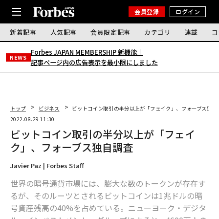
会員登録
ログイン
新着記事
人気記事
会員限定記事
カテゴリ
連載
コ
Forbes JAPAN MEMBERSHIP 新機能｜
NEWS
記事ページ内の広告表示を最小限にしました
トップ
ビジネス
ビットコイン取引の半分以上が「フェイク」、フォーブス独自
2022.08.29 11:30
ビットコイン取引の半分以上が「フェイ
ク」、フォーブス独自調査
Javier Paz | Forbes Staff
世界の暗号通貨市場には、膨大な数のトークンが存在す
るが、そのルーツとされるビットコインは1兆ドルの暗
号資産残高の40%を占めている。ニューヨーク・デジタ