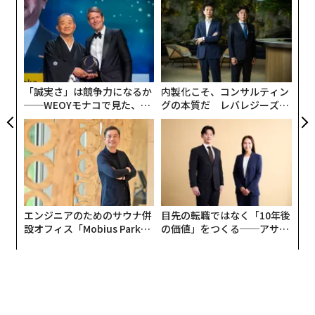
代の
伝
社。毎朝oVice上には6万人以上が出社している状況で、
「超
る
同社のARR（年間経常収支）は過去1年間で約3倍に拡大
×ウ
モ
ンツ
「
している。
への
左右
た、
T
米国の利上げやウクライナ情勢などの影響で、国内スタ
日
「誠実さ」は競争力になるか
内製化こそ、コンサルティン
ートアップの資金調達環境は前年よりも厳しくなってい
──WEOYモナコで見た、く
グの本質だ レバレジーズが
るが、シリーズBとしては比較的大型のファイナンスを
ら寿司の経営哲学
実践する、次世代ファームの
成功した理由について、同社CFOの盛島正人は、「この
全貌
フェーズの会社としては珍しく、トヨタ、サッポロビー
ル、アストラゼネカ、リコーなど、多くのエンタープラ
イズのお客様を獲得できていることが海外投資家から高
く評価された」と話す。「MRR（月次経常収支）の半分
エンジニアのためのサウナ併
目先の転職ではなく「10年後
程度をエンタープライズから得ている。導入後にアップ
設オフィス「Mobius Park」
の価値」をつくる──アサイ
セルするケースが多く、これがトップラインの伸びを加
がオープン──タマディック
ンの長期伴走型支援とは
速させている要因だ」。
が健康経営を徹底する理由
調査会社のアイ・ティ・アール（ITR）によると、バーチ
ャルオフィスの国内市場規模は20〜25年にCAGR（年平