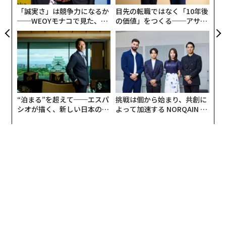
センターにアワードを授与しています」
な
「誠実さ」は競争力になるか
目先の転職ではなく「10年後
──WEOYモナコで見た、く
の価値」をつくる──アサイ
ら寿司の経営哲学
ンの長期伴走型支援とは
“泊まる”を超えて──エスパ
挑戦は個から始まり、共創に
シオが描く、新しい日本のラ
よって加速する NORQAIN JA
グジュアリー（前編）
PAN 特別座談会