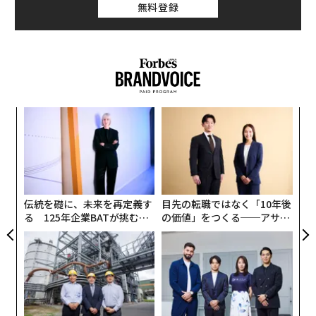
無料登録
消化器系がんを専門としている。また、消化器がんの発
生に関係する欠陥遺伝子に焦点を当てた研究室も運営し
ている。
A
顧客
pa
「
な
─
ら
伝統を礎に、未来を再定義す
目先の転職ではなく「10年後
る 125年企業BATが挑むス
の価値」をつくる──アサイ
モークレスな未来
ンの長期伴走型支援とは