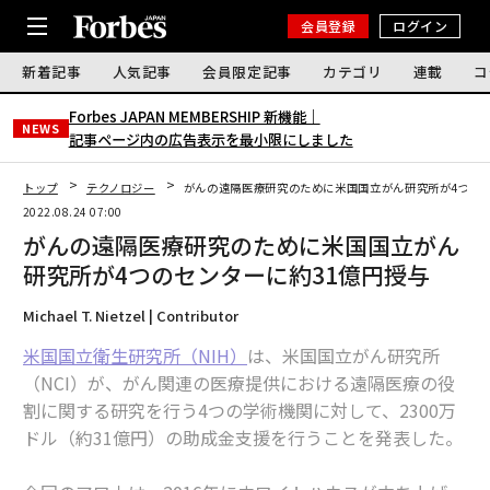
会員登録
ログイン
新着記事
人気記事
会員限定記事
カテゴリ
連載
コ
Forbes JAPAN MEMBERSHIP 新機能｜
NEWS
記事ページ内の広告表示を最小限にしました
トップ
テクノロジー
がんの遠隔医療研究のために米国国立がん研究所が4つのセ
2022.08.24 07:00
がんの遠隔医療研究のために米国国立がん
研究所が4つのセンターに約31億円授与
Michael T. Nietzel | Contributor
米国国立衛生研究所（NIH）
は、米国国立がん研究所
（NCI）が、がん関連の医療提供における遠隔医療の役
割に関する研究を行う4つの学術機関に対して、2300万
ドル（約31億円）の助成金支援を行うことを発表した。