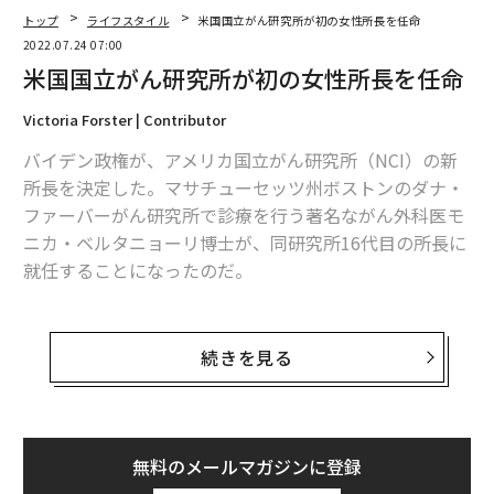
トップ
ライフスタイル
米国国立がん研究所が初の女性所長を任命
2022.07.24 07:00
米国国立がん研究所が初の女性所長を任命
Victoria Forster | Contributor
バイデン政権が、アメリカ国立がん研究所（NCI）の新
所長を決定した。マサチューセッツ州ボストンのダナ・
ファーバーがん研究所で診療を行う著名ながん外科医モ
ニカ・ベルタニョーリ博士が、同研究所16代目の所長に
就任することになったのだ。
このニュースはSTATが最初に報じたもので、63歳の彼
女は1937年の研究所設立以来初の女性所長となる。ベル
続きを見る
タニョーリ博士は、これまでも米国臨床腫瘍学会の会長
など、名誉ある役職を務めてきた。
臨床活動に加え、ベルタニョーリ博士は
無料のメールマガジンに登録
ハーバード大学メディカル・スクール
の外科教授として