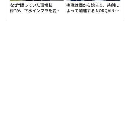
なぜ“眠っていた環境技
挑戦は個から始まり、共創に
術”が、下水インフラを変え
よって加速する NORQAIN JA
たのか──産総研×月島JFE
PAN 特別座談会
アクアソリューションの10年
翻訳＝酒匂寛
2026年9月号発売中
最新号の購入はこちらから