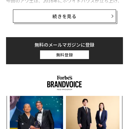
今回のアワ土は、2016年にホワイトハウスが立ち上げ、
2022年に
バイデン大統領が支持
した「
キャンサー・ムーンショット
」の一部である
続きを見る
Telehealth Research Centers of Excellence （TRACE）
4
拠点の設立に使用される。キャンサー・ムーンショット
は、今後25年間でがんによる死亡率を少なくとも50％削
減すること、がんとともに生きる人たちとその家族の経
無料のメールマガジンに登録
験を向上させることといった目標がある。
無料登録
「キャンサー・ムーンショットの目標の1つは、患者と
その家族や介護者にとって、がん体験の負担を軽減する
ことです」と、
NCIのがん制御・人口科学部門（Division of Cancer Con
trol and Population Science、DCCPS）
内
ディレクターであるカトリーナ・ゴダール博士は、同機
グ
関のニュースリリースで述べた。「私たちは、遠隔医療
実
A
ががん治療全般に渡る健康状態の改善にどのように貢献
全
顧客
できるかをより良く理解するために、これらの卓越した
pa