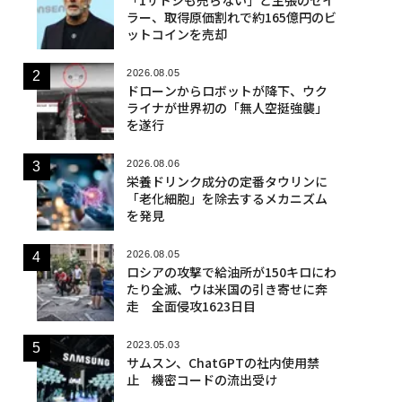
ラー、取得原価割れで約165億円のビ
ットコインを売却
2026.08.05
ドローンからロボットが降下、ウク
ライナが世界初の「無人空挺強襲」
を遂行
2026.08.06
栄養ドリンク成分の定番タウリンに
「老化細胞」を除去するメカニズム
を発見
2026.08.05
ロシアの攻撃で給油所が150キロにわ
たり全滅、ウは米国の引き寄せに奔
走 全面侵攻1623日目
2023.05.03
サムスン、ChatGPTの社内使用禁
止 機密コードの流出受け