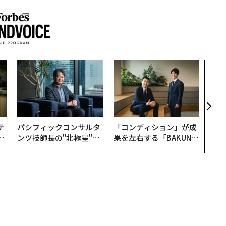
“泊
パシ
本の
編）
テ
パシフィックコンサルタ
「コンディション」が成
レ
ンツ技師長の"北極星"。
果を左右する――「BAKUN
世
災害への無力感を乗り越
E」のTENTIALが支える
え見つけた、防災一筋20
「挑戦者の明日」
年の答え