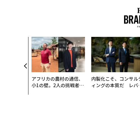
アフリカの農村の通信、
内製化こそ、コンサル
小1の壁。2人の挑戦者が
ィングの本質だ レバ
手にした「次なる武器」
ジーズが実践する、次
代ファームの全貌