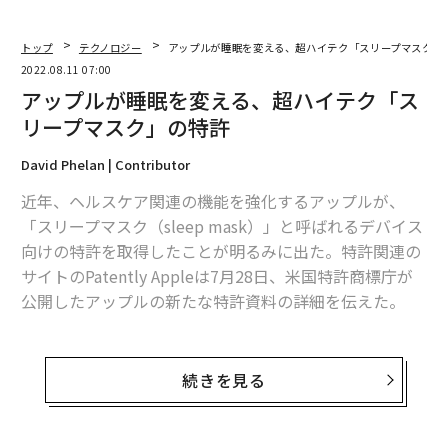
メンバーシップに登録する
トップ
テクノロジー
アップルが睡眠を変える、超ハイテク「スリープマスク」
2022.08.11 07:00
アップルが睡眠を変える、超ハイテク「ス
リープマスク」の特許
David Phelan | Contributor
関連記事
近年、ヘルスケア関連の機能を強化するアップルが、
バナナの「スジ」は残すべき？ 隠れた脇役の正体
「スリープマスク（sleep mask）」と呼ばれるデバイス
向けの特許を取得したことが明るみに出た。特許関連の
テイラー・スウィフトが「環境犯罪人ランキング」1位の理由
サイトのPatently Appleは7月28日、米国特許商標庁が
GAFAで数学系の人材がひっぱりだこな理由。純粋数学はもう「ポケットに
公開したアップルの新たな特許資料の詳細を伝えた。
入っている」
このデバイスは、AirPodsなどのイヤホンと組み合わせ
iPhone 14は「Proモデル限定」で最新チップ搭載の見通し
て使うことを想定したもので、音楽を聴きながら睡眠を
続きを見る
篠原ともえと星野リゾート代表が「ホテルスタッフの制服」に込める思い
促進させる次世代のスマート・アイマスクといった位置
づけだ。このマスクは、周囲の光を遮断するように設計