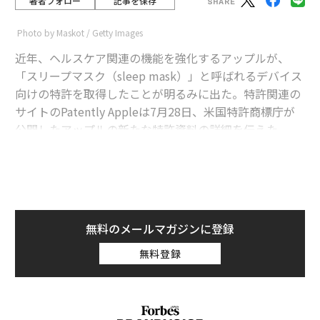
著者フォロー
記事を保存
Photo by Maskot / Getty Images
近年、ヘルスケア関連の機能を強化するアップルが、
「スリープマスク（sleep mask）」と呼ばれるデバイス
向けの特許を取得したことが明るみに出た。特許関連の
サイトのPatently Appleは7月28日、米国特許商標庁が
公開したアップルの新たな特許資料の詳細を伝えた。
advertisement
このデバイスは、AirPodsなどのイヤホンと組み合わせ
て使うことを想定したもので、音楽を聴きながら睡眠を
無料のメールマガジンに登録
促進させる次世代のスマート・アイマスクといった位置
無料登録
づけだ。このマスクは、周囲の光を遮断するように設計
され、音楽やホワイトノイズなどの再生に対応する。
さらに、タッチセンサーやオーディオセンサー、近接セ