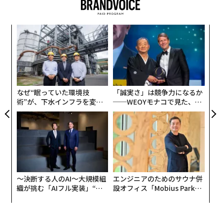
ンサー、光学センサーなどの複数のセンサーが搭載さ
れ、目の筋肉の収縮を測定する筋肉活動センサーや、心
代の
内
電図センサー、脳波計センサーなどを用いて、健康状態
「超
グ
を確認することが想定されている。
×ウ
実
スパ
A
全
のラ
顧客
pa
な
なぜ“眠っていた環境技
「誠実さ」は競争力になるか
術”が、下水インフラを変え
──WEOYモナコで見た、く
たのか──産総研×月島JFE
ら寿司の経営哲学
アクアソリューションの10年
〜決断する人のAI〜大規模組
エンジニアのためのサウナ併
織が挑む「AIフル実装」“使
設オフィス「Mobius Park」
う”企業から“動く”企業へ【N
がオープン──タマディック
TTドコモビジネス×PwC】
が健康経営を徹底する理由