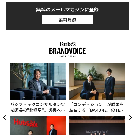
され、音楽やホワイトノイズなどの再生に対応する。
タグ：
Apple/アップル
無料のメールマガジンに登録
さらに、タッチセンサーやオーディオセンサー、近接セ
無料登録
ンサー、光学センサーなどの複数のセンサーが搭載さ
advertisement
れ、目の筋肉の収縮を測定する筋肉活動センサーや、心
電図センサー、脳波計センサーなどを用いて、健康状態
を確認することが想定されている。
また、睡眠中のユーザーの側頭部にかかる圧力を検出す
義す
“
るセンサーや、湿度や温度を検出するセンサーを通じ
むス
シ
て、ベッドルームの状況を把握できる。
グ
ナ併
ア
k」
の
ここで明らかなのは、アップルが睡眠が人々の健康に果
ック
た
たす役割を重視し、非常に複雑で多くの健康指標を記録
由
パシフィックコンサルタンツ
「コンディション」が成果を
できるデバイスの開発を視野に入れていることだ。アッ
技師長の"北極星"。災害への
左右する――「BAKUNE」のTEN
プルは将来のAirPodsに心拍数や体温の測定機能を盛り
無力感を乗り越え見つけた、
TIALが支える「挑戦者の明
込むと予想されているが、スリープマスクにAirPodsを
防災一筋20年の答え
日」
組み合わせることで、より魅力的な製品をアピールでき