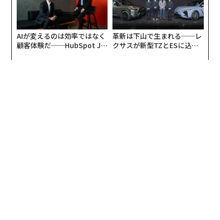
るかもしれない。
特許の常として、このプロダクトがいつ、どのような形
AIが変えるのは効率ではなく
革新は下山で生まれる──レ
で具体化されるかは定かではない。しかし、アップルが
顧客体験だ──HubSpot Ja
クサスが新型TZとESに込め
きわめて野心的なヘルスケア関連のデバイスを視野に入
panが語る「Grow Better」
た「DISCOVER」の哲学
れていることは間違いないだろう。
な組織のつくり方
編集＝上田裕資
2026年9月号発売中
最新号の購入はこちらから
メンバーシップに登録する