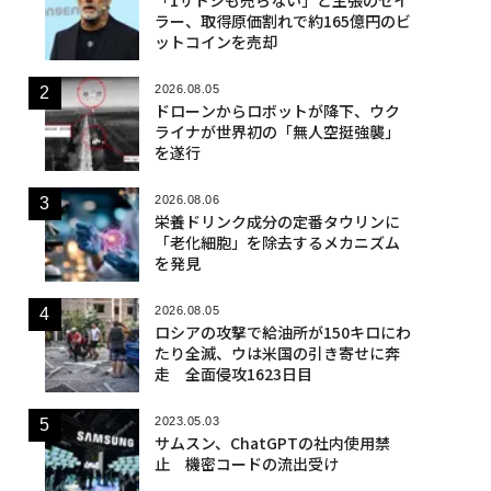
ラー、取得原価割れで約165億円のビ
ットコインを売却
2026.08.05
ドローンからロボットが降下、ウク
ライナが世界初の「無人空挺強襲」
を遂行
2026.08.06
栄養ドリンク成分の定番タウリンに
「老化細胞」を除去するメカニズム
を発見
2026.08.05
ロシアの攻撃で給油所が150キロにわ
たり全滅、ウは米国の引き寄せに奔
走 全面侵攻1623日目
2023.05.03
サムスン、ChatGPTの社内使用禁
止 機密コードの流出受け