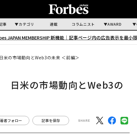
記事
カテゴリ
連載
コラムニスト
AWARD
rbes JAPAN MEMBERSHIP 新機能｜
記事ページ内の広告表示を最小
米の市場動向とWeb3の未来 ＜前編＞
 日米の市場動向とWeb3の
著者フォロー
記事を保存