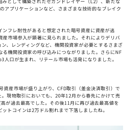
組みとして構築されたセカンドレイヤー（L2）、新たな
融）のアプリケーションなど、さまざまな技術的なブレイク
インフレ耐性があると想定された暗号資産に資産が逃
資産市場参入が顕著に見られました。それによりデリバ
ョン、レンディングなど、機関投資家が必要とするさまざ
なる機関投資家の呼び込みにつながりました。さらにNF
b3人口が生まれ、リテール市場も活発になりました。
暗号資産市場が盛り上がり、CFD取引（差金決済取引）で
た。現物取引においても、20年12月から春先にかけて売
買高が過去最高でした。その後11月に再び過去最高値を
ビットコインは2万ドル割れまで下落しましたね。