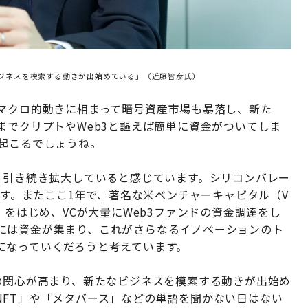
ビジネスを模索する動きが出始めている」（近藤智彦氏）
のマクロ的動きに相まって暗号資産市場も暴落し、新た
までクリプトやWeb3と謳えば簡単に資金がついてしま
が起こるでしょうね。
、引き続き拡大していると感じています。シリコンバレー
ます。またここ1年で、著名な米ベンチャーキャピタル（V
）をはじめ、VCが大量にWeb3ファンドの資金調達をし
には資金が集まり、これがさらなるイノベーションのト
になっていくだろうと考えています。
の関心が高まり、新たなビジネスを模索する動きが出始め
NFT」や「メタバース」などの単語を聞かない日はない