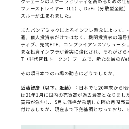
クチェーンのスケーラビリティを高めるための仕
ファーストレイヤー（L1）、DeFi（分散型金
スルーが生まれました。
またパンデミックによるインフレ懸念によって、
避。個人投資家だけではなく、機関投資家の暗号
ティブ、先物ETF、コンプライアンスソリューシ
まな投資インフラが着実に強化され、それがさら
T（非代替性トークン）ブームで、新たな層のWe
その頃日本での市場の動きはどうでしたか。
近藤智彦（以下、近藤）：
日本でも20年末から
は21年1月に国内の売買高が過去最高となりまし
買高が急伸し、5月に価格が急落した際の月間売
付けましたが、現在まで下落基調となっており、