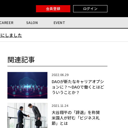
会員登録
ログイン
CAREER
SALON
EVENT
限にしました
関連記事
2022.06.29
DAOが新たなキャリアオプシ
ョンに？〜DAOで働くとはど
ういうことか？
2021.11.24
大谷翔平の「辞退」を称賛
米国人が好む「ビジネス礼
節」とは