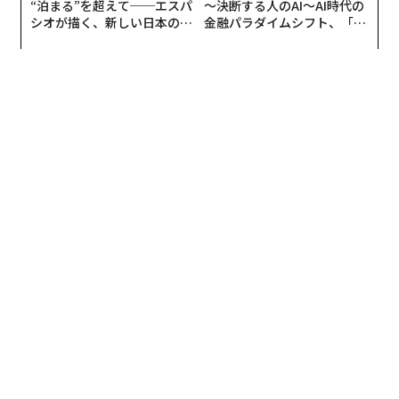
“泊まる”を超えて──エスパ
〜決断する人のAI〜AI時代の
シオが描く、新しい日本のラ
金融パラダイムシフト、「超
この定義では、議論の対象は「社会」です。日本社会全
グジュアリー（前編）
個別化」の核心 【MUFG×ウ
ェルスナビ×PwC】
体で見れば、望まぬ過重労働や男女の社会参画の一層の
平等化、子育て負担の均等化による少子化傾向の歯止め
など、多くの社会課題と紐づく大切な議論であることは
間違いありません。しかし、だからといってトップ・オ
ブ・トップを目指す個人が、「ワークライフバランス」
という言葉から連想される「仕事と生活に同じくらい時
間を割く」という状態が目指すべき姿だとは思えませ
ん。むしろ、自分で仕事の時間や内容を決める裁量の大
きい起業家や投資家であれば、「ワークライフブレン
ド」のほうがより良い方法ではないかと思います。
「ワークライフブレンド」では仕事と生活が交差した状
態を受け入れ、どちらかだけにあえて特定の時間やエネ
ルギー、関心を割くことはありません。2つの世界が
「ブレンド」されているのです。例えば、子どもの宿題
を見るために早退しても、常にSlackなどで緊急の対応