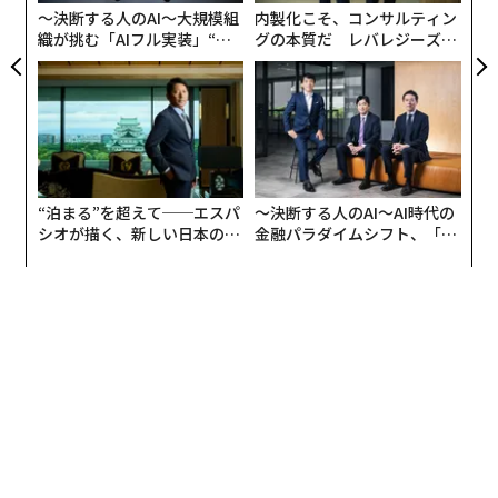
な
〜決断する人のAI〜大規模組
内製化こそ、コンサルティン
織が挑む「AIフル実装」“使
グの本質だ レバレジーズが
う”企業から“動く”企業へ【N
実践する、次世代ファームの
TTドコモビジネス×PwC】
全貌
“泊まる”を超えて──エスパ
〜決断する人のAI〜AI時代の
シオが描く、新しい日本のラ
金融パラダイムシフト、「超
グジュアリー（前編）
個別化」の核心 【MUFG×ウ
ェルスナビ×PwC】