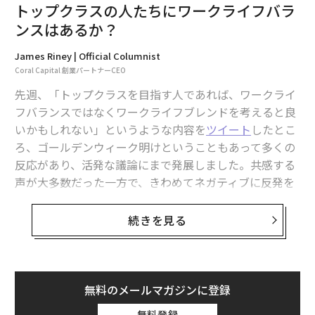
トップクラスの人たちにワークライフバラ
ンスはあるか？
James Riney | Official Columnist
Coral Capital 創業パートナーCEO
先週、「トップクラスを目指す人であれば、ワークライ
フバランスではなくワークライフブレンドを考えると良
いかもしれない」というような内容を
ツイート
したとこ
ろ、ゴールデンウィーク明けということもあって多くの
反応があり、活発な議論にまで発展しました。共感する
声が大多数だった一方で、きわめてネガティブに反発を
する人たちもいました。「ワークライフブレンド」を
「休みなく働き、仕事以外の生活が一切なくなること」
続きを見る
と解釈されてしまったことによるすれ違いが主な原因で
すが、もちろんそんなライフスタイルを勧めたかったわ
けではありません。しかし簡単に説明できる内容ではな
いのは確かで、頑張りすぎの「オーバーアチーバー」が
無料のメールマガジンに登録
多いこの業界としてもしっかり取り上げるべきテーマで
無料登録