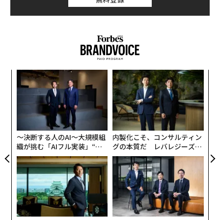
す。ですので、今回はこのブログの場で改めて詳しく説
明したいと思います。
まず、そもそも「ワークライフブレンド」という概念が
あまり周知されていないことに気づきましたので、説明
したいと思います。
ナ併
パ
k」
技
ック
無
「ワークライフブレンド」とは
義す
A
由
防
むス
顧客
pa
な
日本政府は「ワークライフバランス」（仕事と生活の調
〜決断する人のAI〜大規模組
内製化こそ、コンサルティン
和）を以下のように定義しています。
織が挑む「AIフル実装」“使
グの本質だ レバレジーズが
う”企業から“動く”企業へ【N
実践する、次世代ファームの
TTドコモビジネス×PwC】
全貌
「国民一人ひとりがやりがいや充実感を感じながら働
き、仕事上の責任を果たすとともに、家庭や地域生活な
どにおいても、子育て期、中高年期といった人生の各段
階に応じて多様な生き方が選択・実現できる社会」（
内閣府公式サイトより引用
）