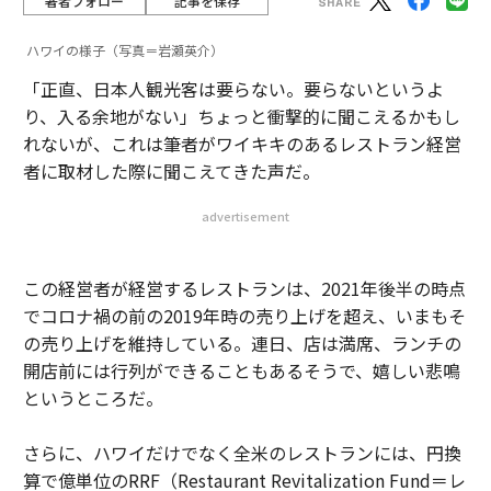
著者フォロー
記事を保存
ハワイの様子（写真＝岩瀬英介）
「正直、日本人観光客は要らない。要らないというよ
り、入る余地がない」ちょっと衝撃的に聞こえるかもし
れないが、これは筆者がワイキキのあるレストラン経営
者に取材した際に聞こえてきた声だ。
advertisement
この経営者が経営するレストランは、2021年後半の時点
でコロナ禍の前の2019年時の売り上げを超え、いまもそ
の売り上げを維持している。連日、店は満席、ランチの
開店前には行列ができることもあるそうで、嬉しい悲鳴
というところだ。
さらに、ハワイだけでなく全米のレストランには、円換
算で億単位のRRF（Restaurant Revitalization Fund＝レ