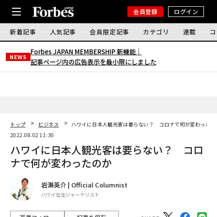
会員登録
ログイン
新着記事
人気記事
会員限定記事
カテゴリ
連載
コ
Forbes JAPAN MEMBERSHIP 新機能｜
NEWS
記事ページ内の広告表示を最小限にしました
トップ
ビジネス
ハワイに日本人観光客は要らない？ コロナで何が変わったの
2022.08.02 11:30
ハワイに日本人観光客は要らない？ コロ
ナで何が変わったのか
岩瀬英介 | Official Columnist
ハワイ在住ジャーナリスト