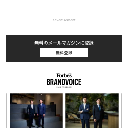
advertisement
無料のメールマガジンに登録
無料登録
ナ併
パ
k」
技
ック
無
義す
A
由
防
むス
顧客
pa