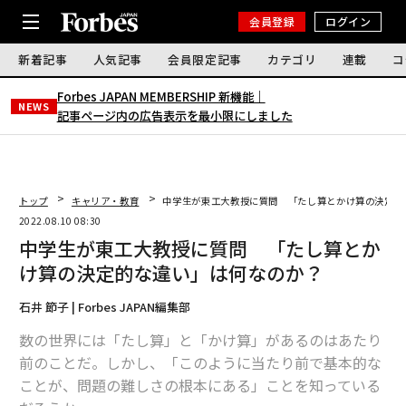
会員登録
ログイン
新着記事
人気記事
会員限定記事
カテゴリ
連載
コ
Forbes JAPAN MEMBERSHIP 新機能｜
NEWS
記事ページ内の広告表示を最小限にしました
トップ
キャリア・教育
中学生が東工大教授に質問 「たし算とかけ算の決定的
2022.08.10 08:30
中学生が東工大教授に質問 「たし算とか
け算の決定的な違い」は何なのか？
石井 節子 | Forbes JAPAN編集部
数の世界には「たし算」と「かけ算」があるのはあたり
前のことだ。しかし、「このように当たり前で基本的な
ことが、問題の難しさの根本にある」ことを知っている