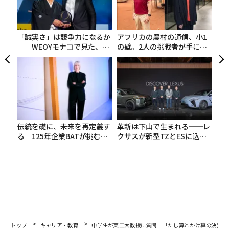
て、中学生6名の取材班に専門家への取材をしてもらっ
の
た。
ン
「誠実さ」は競争力になるか
アフリカの農村の通信、小1
取材に応じたのは、望月教授の朋友であり、4月に放映
──WEOYモナコで見た、く
の壁。2人の挑戦者が手にし
されたNHKスペシャル「数学者は宇宙をつなげるか? abc
ら寿司の経営哲学
た「次なる武器」
予想証明をめぐる数奇な物語」に、メディアの取材に応
じない意向を示している教授を代弁する形で出演した、
東京工業大学理学院数学系教授の加藤文元氏だ。
「取材班メンバー」は東京都渋谷教育学園渋谷中学校の
伝統を礎に、未来を再定義す
革新は下山で生まれる──レ
江見理彩さん（3年）、志村瑛美さん（3年）、山澤綾乃
る 125年企業BATが挑むス
クサスが新型TZとESに込め
さん（2年）、虎岩理乃葉さん（1年）、鈴木洸大君（1
モークレスな未来
た「DISCOVER」の哲学
年）、小谷直樹君（1年）の6名である。
後編>
中学生が東工大教授に質問 純粋数学はなぜもう「ポケ
ットに入っている」のか？
トップ
キャリア・教育
中学生が東工大教授に質問 「たし算とかけ算の決定的