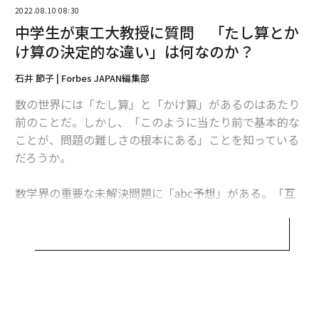
はこちら
2022.08.10 08:30
中学生が東工大教授に質問 「たし算とか
け算の決定的な違い」は何なのか？
自然数は「1」からすべて生成される
石井 節子 | Forbes JAPAN編集部
取材班：
かけ算はたし算より難しいと言われています
数の世界には「たし算」と「かけ算」があるのはあたり
が、どのような点でかけ算が難しいのでしょうか？
前のことだ。しかし、「このように当たり前で基本的な
ことが、問題の難しさの根本にある」ことを知っている
加藤教授：
まず、たし算的な構造と、かけ算的な構造は
だろうか。
まったく違うんです。たとえば1、2、3、から始まる自
然数には、たし算とかけ算がある。自然数は、1という
数学界の重要な未解決問題に「abc予想」がある。「互
数からたし算によってすべて作ることができる。少し数
いに素でありかつ a + b = c を満たすような3つの自然数
学的な言葉を使うと、1からすべて生成される。具体的に
a、b、c の和と積の関係について」の仮説だ。
は、1を何回かたし算すれば、すべての自然数を作るこ
とができる。1を知れば、すべての自然数を知ったこと
数学の世界に混ざり合うように存在しているたし算とか
になるのです。
け算を「分離する」力を備えたこの予想が証明できれ
ば、数々の難問を簡単に解決できてしまうという。そし
1という数と、たし算という基本的な演算、この2つの情
て、世界の多くの数学者が「理解することをあきらめ