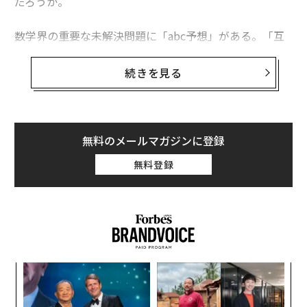
だろうか。
数学界の重要な未解決問題に「abc予想」がある。「互
いに素でありかつ a + b = c を満たすような3つの自然数
a、b、c の和と積の関係について」の仮説だ。
続きを見る
数学の世界に混ざり合うように存在しているたし算とか
け算を「分離する」力を備えたこの予想が証明できれ
ば、数々の難問を簡単に解決できてしまうという。そし
無料のメールマガジンに登録
て、世界の多くの数学者が「理解することをあきらめ
無料登録
た」ともいわれるこの難解な予想を証明する論文が2021
年、受理され、世界に大きな驚きと衝撃を与えた。論文
を発表したのは、京都大学数理解析研究所教授の望月新
一教授である。
Forbes JAPANでは、数学界の進化を支える根源的な問
“
題ともいえるこの「たし算とかけ算の違い」、そして
シ
「たし算とかけ算を分離すると何が起きるのか」につい
グ
目