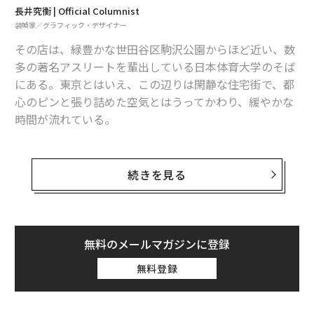
長井究衡 | Official Columnist
彼女の福岡への望郷というものは、すでにこの時から芽
装幀家／グラフィック・デザイナー
生えていたとも言える。
その店は、緑豊かな世田谷区駒沢公園からほど近い、数
多の著名アスリートを輩出している日本体育大学のそば
次ページ ＞
スイマーのような会社員時代
にある。東京とはいえ、この辺りは閑静な住宅街で、都
心のピンと張り詰めた空気とはうってかわり、緩やかな
時間が流れている。
1
2
3
筆者がこの珈琲豆専門店を初めて訪れたのは10年以上も
文・写真＝長井究衡
前のこと。その場で試飲させてもらったグァテマラ産珈
続きを見る
琲の味がいまだに忘れられない。
2026年9月号発売中
黒蜜のようなトロリとした舌触りと奥行きのあるコク。
爽やかな酸味が舌の上でしばし軽やかに躍り、華やかな
無料のメールマガジンに登録
最新号の購入はこちらから
香りをまとって鼻から抜けていく。こんなに濃厚で香り
無料登録
豊かな珈琲があるのかと驚いた。
メンバーシップに登録する
深い吐息とともに「美味しいですね」と声をかけると、