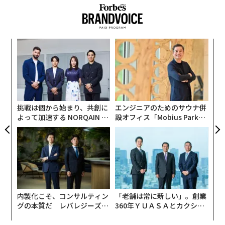
焙煎士も兼ねる店主の栢沼（かやぬま）良行は照れ臭そ
うな笑みを浮かべ、「うちは中米産に力を入れているん
です」と教えてくれた。
果を
パ
関連記事
EN
技
明
無
中米で見つけた「珈琲の宇宙」。至高の一杯を追う焙煎士が開いた理想の
な
防
カフェ
術
た
服の翻訳者。「洋品店」店主が辿り着いた安息の場所
ア
挑戦は個から始まり、共創に
エンジニアのためのサウナ併
よって加速する NORQAIN JA
設オフィス「Mobius Park」
コロナ後も「二度と戻ってこない」職業とは？
PAN 特別座談会
がオープン──タマディック
が健康経営を徹底する理由
史上最も危険な「iPhone接続ケーブル」が発売、悪用の懸念
GAFAで数学系の人材がひっぱりだこな理由。純粋数学はもう「ポケットに
入っている」
内製化こそ、コンサルティン
「老舗は常に新しい」。創業
グの本質だ レバレジーズが
360年ＹＵＡＳＡとカクシン
実践する、次世代ファームの
CEO田尻望が語る、AIを超え
advertisement
全貌
る人の価値