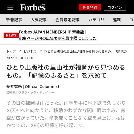
会員登録
ログイン
新着記事
人気記事
会員限定記事
カテゴリ
連載
コ
Forbes JAPAN MEMBERSHIP 新機能｜
NEWS
記事ページ内の広告表示を最小限にしました
トップ
ビジネス
ひとり出版社の里山社が福岡から見つめるもの。「記憶のふる
2022.07.31 17:00
ひとり出版社の里山社が福岡から見つめる
もの。「記憶のふるさと」を求めて
長井究衡 | Official Columnist
装幀家／グラフィック・デザイナー
その日の福岡は雨だった。雨傘を手に地下鉄で久しぶり
の天神へと向かうと、移動のわずかな間に雨はやみ、青
空が広がっていた。傘を開くことなく空を見上げ、私は
かつてのこの街の記憶を呼び起こす。