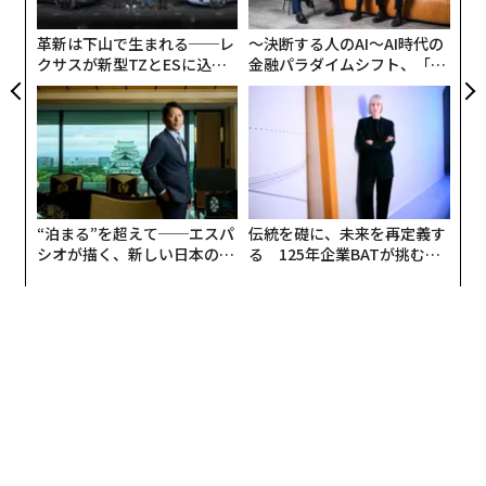
フィック・デザイナーだった。広く捉えれば同じ業界と
ン
いうこともあり、たまに友人を交えて食事をするような
革新は下山で生まれる──レ
〜決断する人のAI〜AI時代の
仲だった。
クサスが新型TZとESに込め
金融パラダイムシフト、「超
た「DISCOVER」の哲学
個別化」の核心 【MUFG×ウ
ェルスナビ×PwC】
その頃から彼女は「いつか福岡へ戻りたい」と思い出し
たように呟くことがあり、その言葉が妙に印象的で記憶
に残っている。それは東京という街に疲れたとか、失望
しているといったようなニュアンスではなく、おぼろげ
ながらも幼少期の記憶が残る「福岡」という土地に、何
“泊まる”を超えて──エスパ
伝統を礎に、未来を再定義す
らかの思いとともに自らの次の道筋を見ていたように思
シオが描く、新しい日本のラ
る 125年企業BATが挑むス
う。
グジュアリー（前編）
モークレスな未来