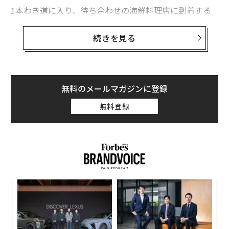
1本わき道に入り、待ち合わせの海鮮料理店に到着する
と、威勢の良い掛け声とともに、笑顔の店員が迎えてく
れた。席につくと、ほどなくして彼女も同じく威勢の良
続きを見る
い掛け声を受けつつ、暖簾をくぐってきた。
彼女とは、里山社代表の清田麻衣子だ。里山社は2022年
2月、東京から福岡の天神へと事務所を移転した。いわ
無料のメールマガジンに登録
ゆる「ひとり出版社」で、清田が書籍の企画編集から営
無料登録
業、著者やライター、デザイナーとのやりとりなども含
め、基本的には1人で会社を切り盛りしている。
7歳まで過ごした福岡への望郷
創に
パ
私が清田と知り合ったのは随分前のことで、振り返ると
 JA
技
およそ15年もの月日が流れている。当時の彼女は、とあ
無
目
防
る編プロに勤める編集者で、一方の私は会社所属のグラ
の