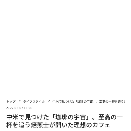
清田は生まれてから7歳までを福岡県内で過ごしてい
る。その後、父親の転勤にともない、当時宅地開発が盛
んであった横浜市あざみ野へと転居する。路線でいえ
ば、渋谷と神奈川の中央林間を結ぶ田園都市線となる。
しかしながら、子ども心に清田は、福岡時代の伸びやか
トップ
ライフスタイル
中米で見つけた「珈琲の宇宙」。至高の一杯を追う焙煎
2022.05.07 11:00
な環境とは異なる新興開発地特有の均質で整然とした街
中米で見つけた「珈琲の宇宙」。至高の一
並み、どこか張りつめたような空気感に戸惑い、違和感
杯を追う焙煎士が開いた理想のカフェ
のようなものを心から抱え拭えなかったという。