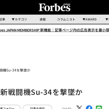
記事
カテゴリ
連載
コラムニスト
AWARD
rbes JAPAN MEMBERSHIP 新機能｜
記事ページ内の広告表示を最小
機Su-34を撃墜か
戦闘機Su-34を撃墜か
者フォロー
記事を保存