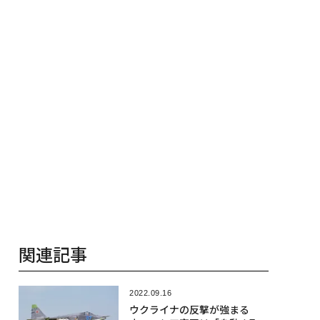
を徹底する理
“泊まる”を超えて──エ
スパシオが描く、新しい
日本のラグジュアリー
（前編）
関連記事
2022.09.16
ウクライナの反撃が強まる