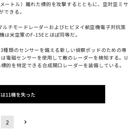
5キロメートル）離れた標的を攻撃するとともに、空対空ミサ
ができる。
し、マルチモードレーダーおよびヒビヌイ航空機電子対抗策
機は米空軍のF-15Eとほぼ同等だ。
版で、3種類のセンサーを備える新しい偵察ポッドのための専
ッドは電磁センサーを使用して敵のレーダーを検知する。U
下でも標的を特定できる合成開口レーダーを装備している。
軍は11機を失った
2