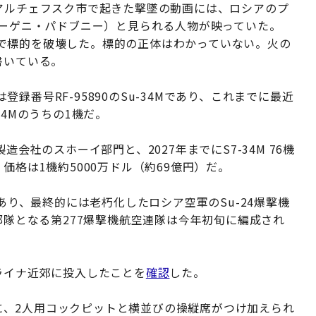
のアルチェフスク市で起きた撃墜の動画には、ロシアのプ
ny（ユーゲニ・パドブニー）と見られる人物が映っていた。
で標的を破壊した。標的の正体はわかっていない。火の
書いている。
録番号RF-95890のSu-34Mであり、これまでに最近
34Mのうちの1機だ。
会社のスホーイ部門と、2027年までにS7-34M 76機
価格は1機約5000万ドル（約69億円）だ。
であり、最終的には老朽化したロシア空軍のSu-24爆撃機
部隊となる第277爆撃機航空連隊は今年初旬に編成され
ライナ近郊に投入したことを
確認
した。
ースに、2人用コックピットと横並びの操縦席がつけ加えられ