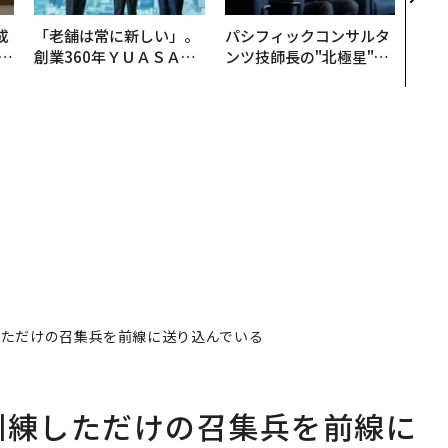
成
「老舗は常に新しい」。
パシフィックコンサルタ
創業360年ＹＵＡＳＡと
ンツ技師長の"北極星"。
る
カクシンCEO田尻望が語
災害への無力感を乗り越
る、AIを超える人の価値
え見つけた、防災一筋20
年の答え
しただけの召集兵を前線に送り込んでいる
訓練しただけの召集兵を前線に