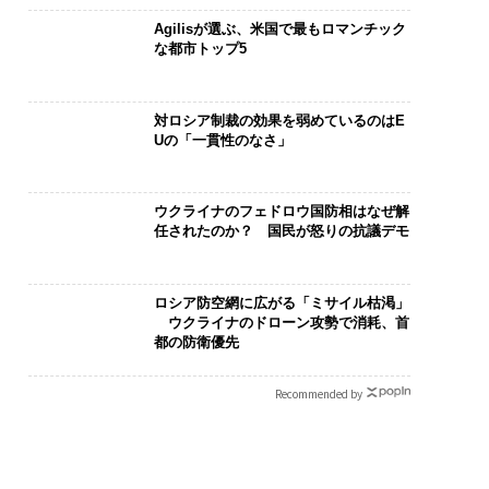
Agilisが選ぶ、米国で最もロマンチック
な都市トップ5
対ロシア制裁の効果を弱めているのはE
Uの「一貫性のなさ」
ウクライナのフェドロウ国防相はなぜ解
任されたのか？ 国民が怒りの抗議デモ
ロシア防空網に広がる「ミサイル枯渇」
ウクライナのドローン攻勢で消耗、首
都の防衛優先
Recommended by