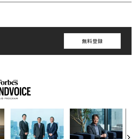
無料登録
目先
年後
─ア
支援