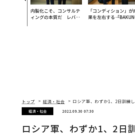
、コンサルテ
内製化こそ、コンサルテ
「コンディション」が
質だ レバレ
ィングの本質だ レバレ
果を左右する――「BAKUN
践する、次世
ジーズが実践する、次世
E」のTENTIALが支え
の全貌
代ファームの全貌
「挑戦者の明日」
トップ
経済・社会
ロシア軍、わずか1、2日訓練
経済・社会
2022.09.30 07:30
ロシア軍、わずか1、2日