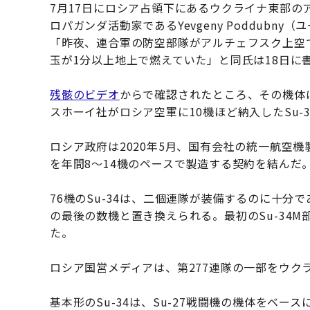
7月17日にロシア占領下にあるウクライナ東部
ロパガンダ活動家であるYevgeny Poddub
「昨夜、連合軍の防空部隊がアルチェフスク上空
玉が1分以上地上で燃えていた」と同氏は18日に
残骸のビデオ
からで確認されたところ、その機体は登
スホーイ社がロシア空軍に10機ほど納入したSu-
ロシア政府は2020年5月、国有会社の統一航空機製造
を年間8〜14機のペースで製造する契約を結んだ。
76機のSu-34は、二個連隊が装備するのに十分
の最後の数機と置き換えられる。最初のSu-34M
た。
ロシア国営メディアは、第277連隊の一部をウク
基本形のSu-34は、Su-27戦闘機の機体をベ