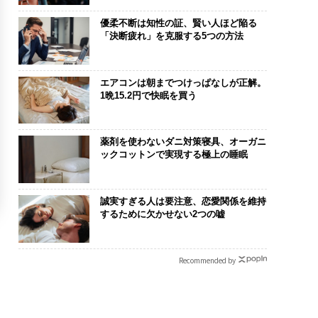
優柔不断は知性の証、賢い人ほど陥る
「決断疲れ」を克服する5つの方法
エアコンは朝までつけっぱなしが正解。
1晩15.2円で快眠を買う
薬剤を使わないダニ対策寝具、オーガニ
ックコットンで実現する極上の睡眠
誠実すぎる人は要注意、恋愛関係を維持
するために欠かせない2つの嘘
Recommended by