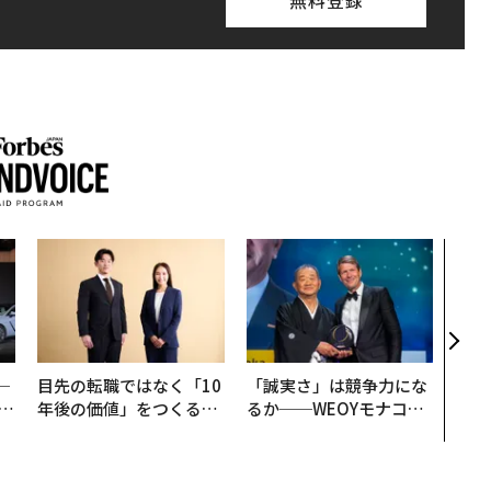
無料登録
〈7
のキ
ある
ティ
る1日
T 20
─
目先の転職ではなく「10
「誠実さ」は競争力にな
E
年後の価値」をつくる─
るか──WEOYモナコで
─アサインの長期伴走型
見た、くら寿司の経営哲
支援とは
学