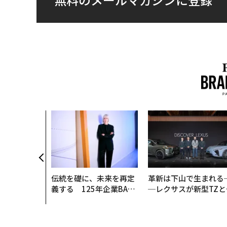
伝統を礎に、未来を再定
革新は下山で生まれる
義する 125年企業BAT
─レクサスが新型TZと
が挑むスモークレスな未
Sに込めた「DISCOVE
来
R」の哲学