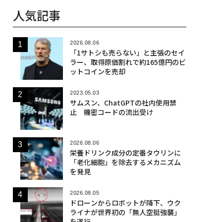
人気記事
2026.08.06
「1サトシも売らない」と主張のセイ
ラー、取得原価割れで約165億円のビ
ットコインを売却
2023.05.03
サムスン、ChatGPTの社内使用禁
止 機密コードの流出受け
2026.08.06
栄養ドリンク成分の定番タウリンに
「老化細胞」を除去するメカニズム
を発見
2026.08.05
ドローンからロボットが降下、ウク
ライナが世界初の「無人空挺強襲」
を遂行