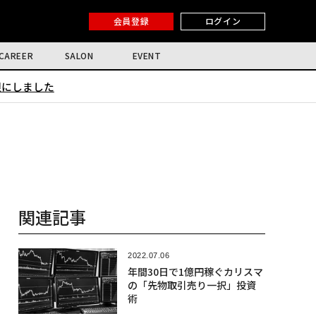
会員登録
ログイン
CAREER
SALON
EVENT
限にしました
関連記事
2022.07.06
年間30日で1億円稼ぐカリスマ
の「先物取引売り一択」投資
術