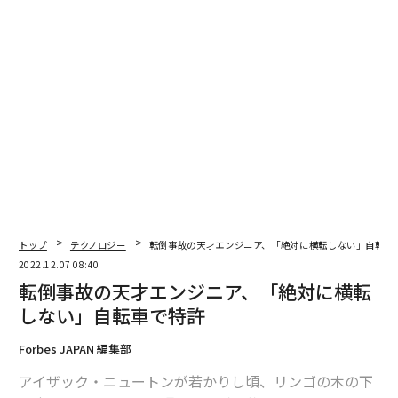
ヂィーフェイ・ヂィン氏は、週末や空き時間を利用して
わずか4カ月でこの自転車を完成させた。若手エンジニ
アとしては信じがたいほど素晴らしい自転車に仕上げた
のである。加速度計や姿勢制御装置など高度なシステム
が搭載されており、微妙な動きを監視して、片側に大き
く傾いても絶対に倒れないように調整できる仕組みにな
っている。
つまり、ふたつの車輪で自律しており、左右にぐらつく
こともないのだ。システムはリチウム電池だけで駆動し
トップ
テクノロジー
転倒事故の天才エンジニア、「絶対に横転しない」自転車
ており、片方のハンドルにレンガ並みの重い荷物を引っ
2022.12.07 08:40
かけても、びくともしない。左右で重さに差があっても
転倒事故の天才エンジニア、「絶対に横転
完璧にバランスを取り、車体を水平に保つ。自ら開発し
しない」自転車で特許
たこのシステムの特許を、彼は申請すべきだ。
Forbes JAPAN 編集部
この部分が最も優れている、というわけでもないのだ。
アイザック・ニュートンが若かりし頃、リンゴの木の下
この自転車には、奥行きと色の情報を検知するカメラ