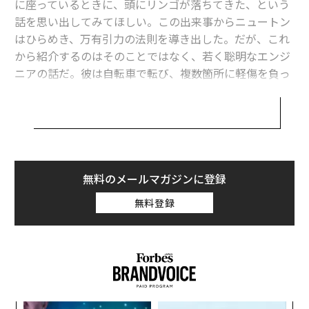
に座っているときに、頭にリンゴが落ちてきた、という
と、離れた場所にある対象物の形や距離をレーザー光で
話を思い出してみてほしい。この出来事からニュートン
測れるライダー（LiDAR）というセンサーが搭載されて
はひらめき、万有引力の法則を導き出した。だが、これ
おり、進路上の障害物を検知してよけられるようになっ
から紹介するのはそのことではなく、若く聡明なエンジ
ている。
ニアの話だ。彼は自転車で転び、複数箇所に軽傷を負っ
たものの、そこから、初めて絶対に転倒しない自転車作
以下の投稿動画で彼の設計と完成品を確認できる。
りに着手したのである。
ハプニングは発明のトリガー
無料のメールマガジンに登録
その中国人の天才エンジニアは、余暇を利用して自動運
無料登録
転自転車の設計と製作を手掛けた。ふたつの車輪で自立
し、さらには障害物を検知して回避できる。アメリカの
電気自動車大手のテスラから発売されていてもおかしく
ないような自転車だ。
開発者であるヂィーフェイ・ヂィンさんは、2019年に北