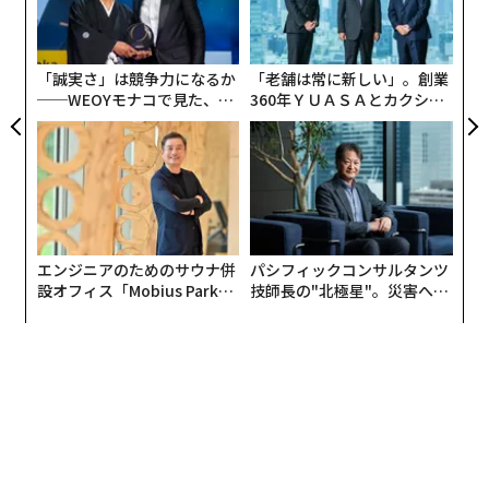
R S
全
興味を持っており、自ら顔から転倒したことで、初めて
シ
独自の自転車を開発したいという気分を刺激されたのだ
グ
った。
「誠実さ」は競争力になるか
「老舗は常に新しい」。創業
──WEOYモナコで見た、く
360年ＹＵＡＳＡとカクシン
ら寿司の経営哲学
CEO田尻望が語る、AIを超え
る人の価値
エンジニアのためのサウナ併
パシフィックコンサルタンツ
設オフィス「Mobius Park」
技師長の"北極星"。災害への
がオープン──タマディック
無力感を乗り越え見つけた、
が健康経営を徹底する理由
防災一筋20年の答え
Wonderfulengineering
わずか4カ月で完成。システムの特許申請も