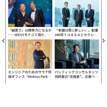
キ
内
京の清華大学の科学者が手掛けた自動運転自転車に、自
か。
グ
ヂィーフェイ・ヂィン氏のYouTubeチャンネルは、他に
身のアイデアを盛り込んだ。彼はかねてからこの構想に
キャ
実
“
R S
全
も数多くの興味深いプロジェクトを紹介している。動画
興味を持っており、自ら顔から転倒したことで、初めて
シ
からは、豊かな才能と、面白いものを作りたいという情
独自の自転車を開発したいという気分を刺激されたのだ
グ
熱が伝わってくる。彼は、2018年に中国の電子科技大学
った。
「誠実さ」は競争力になるか
「老舗は常に新しい」。創業
を卒業後、ファーウェイの天才少年プログラムにも参加
──WEOYモナコで見た、く
360年ＹＵＡＳＡとカクシン
している。また、中国の大手ソフトウェアメーカー、オ
ら寿司の経営哲学
CEO田尻望が語る、AIを超え
る人の価値
ッポの人工知能プログラムでも活動中だ。
（この記事は、英国のテクノロジー特化メディア「
Wonderfulengineering.com
」から転載したものであ
エンジニアのためのサウナ併
パシフィックコンサルタンツ
る。）
設オフィス「Mobius Park」
技師長の"北極星"。災害への
がオープン──タマディック
無力感を乗り越え見つけた、
翻訳＝神原里枝 編集＝石井節子
が健康経営を徹底する理由
防災一筋20年の答え
Wonderfulengineering
2026年9月号発売中