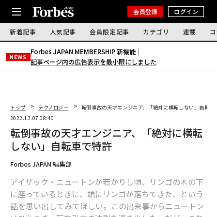
会員登録
ログイン
新着記事
人気記事
会員限定記事
カテゴリ
連載
コ
Forbes JAPAN MEMBERSHIP 新機能｜
NEWS
記事ページ内の広告表示を最小限にしました
トップ
テクノロジー
転倒事故の天才エンジニア、「絶対に横転しない」自転車
2022.12.07 08:40
転倒事故の天才エンジニア、「絶対に横転
しない」自転車で特許
Forbes JAPAN 編集部
アイザック・ニュートンが若かりし頃、リンゴの木の下
に座っているときに、頭にリンゴが落ちてきた、という
話を思い出してみてほしい。この出来事からニュートン