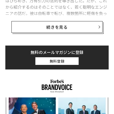
はひらめき、万有引力の法則を導き出した。だが、これ
から紹介するのはそのことではなく、若く聡明なエンジ
ニアの話だ。彼は自転車で転び、複数箇所に軽傷を負っ
たものの、そこから、初めて絶対に転倒しない自転車作
りに着手したのである。
続きを見る
ハプニングは発明のトリガー
無料のメールマガジンに登録
その中国人の天才エンジニアは、余暇を利用して自動運
無料登録
転自転車の設計と製作を手掛けた。ふたつの車輪で自立
し、さらには障害物を検知して回避できる。アメリカの
電気自動車大手のテスラから発売されていてもおかしく
ないような自転車だ。
開発者であるヂィーフェイ・ヂィンさんは、2019年に北
キ
内
京の清華大学の科学者が手掛けた自動運転自転車に、自
か。
グ
身のアイデアを盛り込んだ。彼はかねてからこの構想に
キャ
実
“