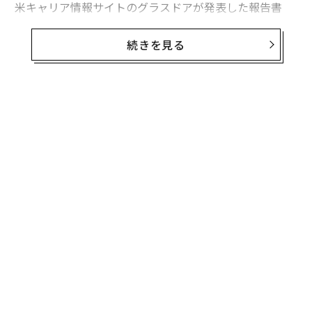
米キャリア情報サイトのグラスドアが発表した報告書
「Workplace Trends 2021（職場のトレンド 2021）」
によると、緊急性がなく、コロナ収束後まで延期できる
続きを見る
選択的医療分野での求人広告は激減。最も影響を受けた
職業は聴覚専門医（オーディオロジスト）で、グラスド
ア上の求人は70％減った。
無料のメールマガジンに登録
米国聴覚学会（AAA）のアンジェラ・シュープ会長は、
無料登録
聴覚専門医が長期の一時帰休を言い渡されたり、開業し
ていたクリニックを閉じて早期引退したりしたとの話を
聞いているという。また、聴覚学の分野で就職活動をし
ている大学新卒者の多くは、大きな施設では採用を行な
っていないと告げられているとのことだ。
るか
伝
、く
る
モ
内
グ
実