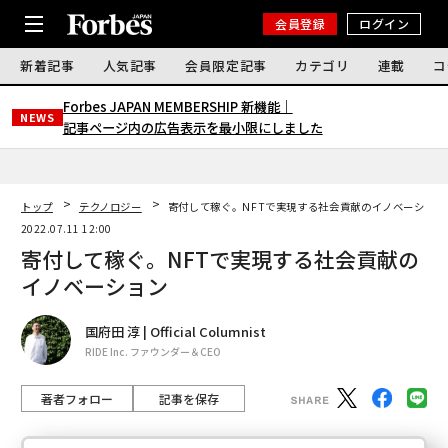
会員登録
ログイン
新着記事
人気記事
会員限定記事
カテゴリ
連載
コ
Forbes JAPAN MEMBERSHIP 新機能｜
NEWS
記事ページ内の広告表示を最小限にしました
トップ
テクノロジー
寄付して稼ぐ。NFTで実現する社会貢献のイノベーション
2022.07.11 12:00
寄付して稼ぐ。NFTで実現する社会貢献の
イノベーション
国府田 淳 | Official Columnist
RIDE Inc. ファウンダー＆CEO
著者フォロー
記事を保存