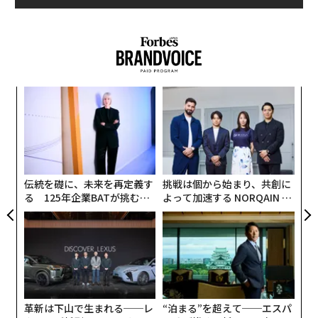
なく
ア
Ja
の
er」
た
“
オ
ジ
伝統を礎に、未来を再定義す
挑戦は個から始まり、共創に
る 125年企業BATが挑むス
よって加速する NORQAIN JA
モークレスな未来
PAN 特別座談会
革新は下山で生まれる──レ
“泊まる”を超えて──エスパ