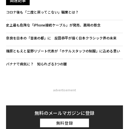
関連記事
コロナ後も「二度と戻ってこない」職業とは？
史上最も危険な「iPhone接続ケーブル」が発売、悪用の懸念
奈良を日本の「音楽の都」に 反田恭平が描く日本クラシック界の未来
篠原ともえと星野リゾート代表が「ホテルスタッフの制服」に込める思い
バナナで病気に？ 知られざる3つの闇
advertisement
無料のメールマガジンに登録
無料登録