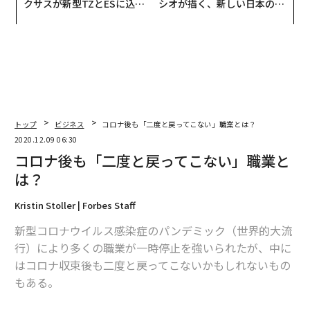
クサスが新型TZとESに込め
シオが描く、新しい日本のラ
た「DISCOVER」の哲学
グジュアリー（前編）
トップ
ビジネス
コロナ後も「二度と戻ってこない」職業とは？
2020.12.09 06:30
コロナ後も「二度と戻ってこない」職業と
は？
Kristin Stoller | Forbes Staff
新型コロナウイルス感染症のパンデミック（世界的大流
行）により多くの職業が一時停止を強いられたが、中に
はコロナ収束後も二度と戻ってこないかもしれないもの
もある。