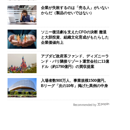
企業が失敗するのは「売る人」がいない
からだ（製品のせいではない）
ソニー復活劇を支えたCFOの決断 撤退
と大胆投資、組織文化育成がもたらした
企業価値向上
アブダビ政府系ファンド、ディズニーラ
ンド・パリ隣接リゾート運営会社に11億
ドル（約1790億円）の買収提案
入場者数900万人、事業規模1500億円。
Bリーグ「次の10年」掲げた異例の中身
Recommended by