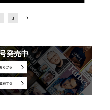
2
3
月号発売中
ちらから
登録する