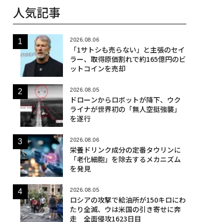
人気記事
2026.08.06
「1サトシも売らない」と主張のセイ
ラー、取得原価割れで約165億円のビ
ットコインを売却
2026.08.05
ドローンからロボットが降下、ウク
ライナが世界初の「無人空挺強襲」
を遂行
2026.08.06
栄養ドリンク成分の定番タウリンに
「老化細胞」を除去するメカニズム
を発見
2026.08.05
ロシアの攻撃で給油所が150キロにわ
たり全滅、ウは米国の引き寄せに奔
走 全面侵攻1623日目