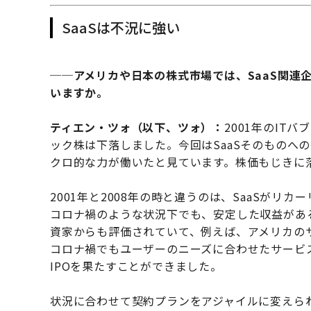
SaaSは不況に強い
──アメリカや日本の株式市場では、SaaS関連
いますか。
ティエン・ツォ（以下、ツォ）：
2001年のIT
ック株は下落しました。今回はSaaSそのものへ
クロ的な力が働いたと見ています。株価もじきに
2001年と2008年の時と違うのは、SaaSが
コロナ禍のような状況下でも、安定した収益がある
資家からも評価されていて、例えば、アメリカのサ
コロナ禍でもユーザーのニーズに合わせたサービス
IPOを果たすことができました。
状況に合わせて契約プランをアジャイルに変えら