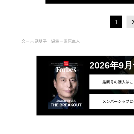
1
文＝吉見朋子 編集＝露原直人
2026年9
最新号の購入はこ
メンバーシップに