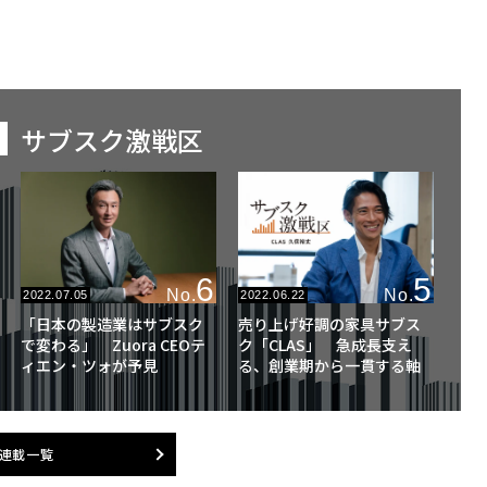
サブスク激戦区
6
5
No.
No.
2022.07.05
2022.06.22
「日本の製造業はサブスク
売り上げ好調の家具サブス
で変わる」 Zuora CEOテ
ク「CLAS」 急成長支え
ィエン・ツォが予見
る、創業期から一貫する軸
連載一覧