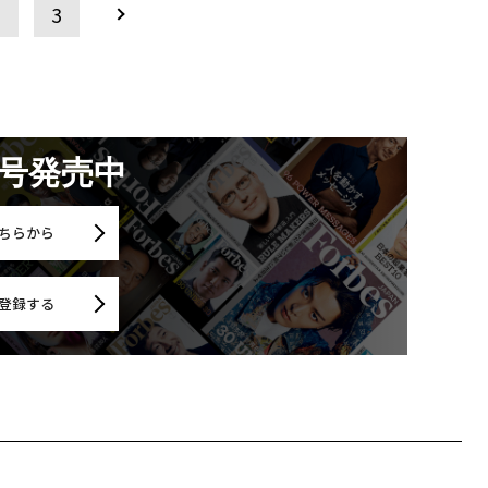
2
3
月号発売中
ちらから
登録する