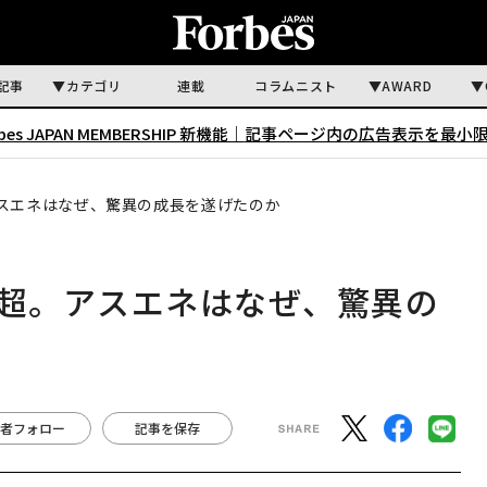
記事
カテゴリ
連載
コラムニスト
AWARD
rbes JAPAN MEMBERSHIP 新機能｜
記事ページ内の広告表示を最小
アスエネはなぜ、驚異の成長を遂げたのか
」超。アスエネはなぜ、驚異の
者フォロー
記事を保存