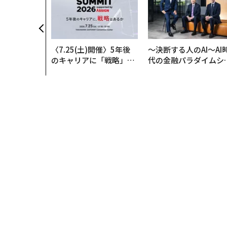
〈7.25(土)開催〉5年後
〜決断する人のAI〜AI
のキャリアに「戦略」は
代の金融パラダイムシ
あるか。トップエグゼク
ト、「超個別化」の核
ティブのキャリアに触れ
【MUFG×ウェルスナ
る1日│CAREER SUMMI
×PwC】
T 2026