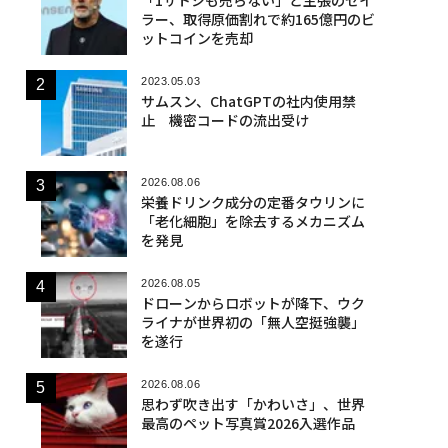
ラー、取得原価割れで約165億円のビ
ットコインを売却
2023.05.03
サムスン、ChatGPTの社内使用禁
止 機密コードの流出受け
2026.08.06
栄養ドリンク成分の定番タウリンに
「老化細胞」を除去するメカニズム
を発見
2026.08.05
ドローンからロボットが降下、ウク
ライナが世界初の「無人空挺強襲」
を遂行
2026.08.06
思わず吹き出す「かわいさ」、世界
最高のペット写真賞2026入選作品