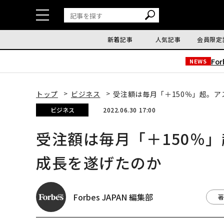
新着記事
人気記事
会員限定
Fo
NEWS
トップ
ビジネス
受注額は毎月「＋150％」超。
ビジネス
2022.06.30 17:00
受注額は毎月「＋150％
成長を遂げたのか
Forbes JAPAN 編集部
著