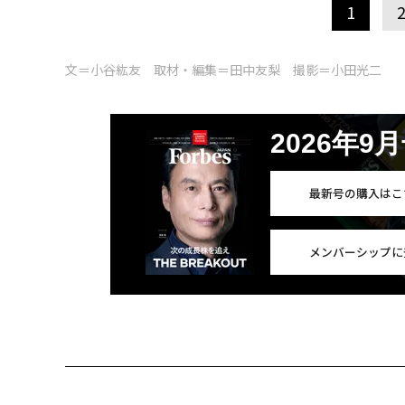
1
文＝小谷紘友 取材・編集＝田中友梨 撮影＝小田光二
2026年9
最新号の購入はこ
メンバーシップに