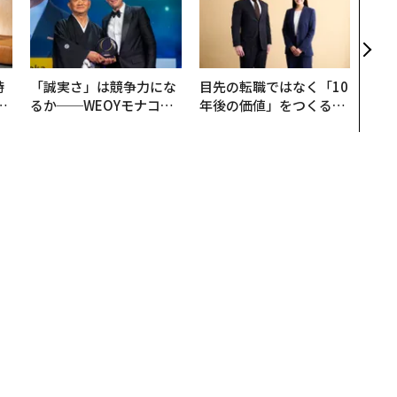
術”
変え
月島
ショ
時
「誠実さ」は競争力にな
目先の転職ではなく「10
フ
るか──WEOYモナコで
年後の価値」をつくる─
心
見た、くら寿司の経営哲
─アサインの長期伴走型
ビ
学
支援とは