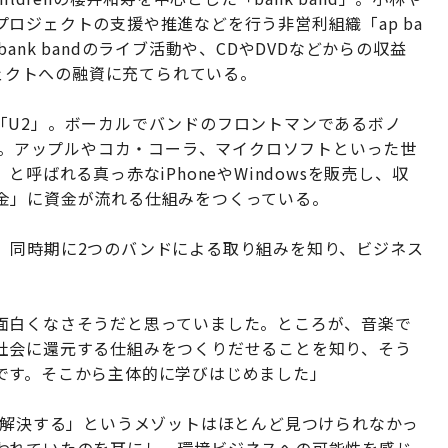
ロジェクトの支援や推進などを行う非営利組織「ap ba
nk bandのライブ活動や、CDやDVDなどからの収益
ジェクトへの融資に充てられている。
「U2」。ボーカルでバンドのフロントマンであるボノ
設立。アップルやコカ・コーラ、マイクロソフトといった世
呼ばれる真っ赤なiPhoneやWindowsを販売し、収
金」に資金が流れる仕組みをつくっている。
、同時期に2つのバンドによる取り組みを知り、ビジネス
面白くなさそうだと思っていました。ところが、音楽で
社会に還元する仕組みをつくりだせることを知り、そう
です。そこから主体的に学びはじめました」
で解決する」というメゾットはほとんど見つけられなかっ
われていたのを耳にし、環境ビジネスへの可能性を感じ