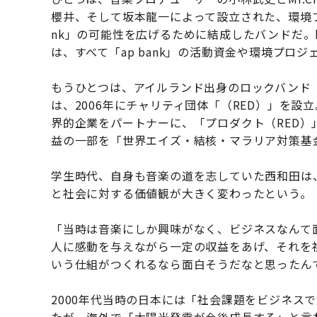
櫻井、そして坂本龍一によって設立された、環境プ
nk」の可能性を広げるために結成したバンドだ。ba
は、すべて「ap bank」の活動資金や環境プロ
もうひとつは、アイルランド出身のロックバンド
は、2006年にチャリティ団体「（RED）」を
界的企業をパートナーに、「プロダクト（RED）」と
益の一部を「世界エイズ・結核・マラリア対策基
学生時代、自身も音楽の道を志していた西和田は
と社会に対する価値観が大きく変わったという。
「当時は音楽にしか興味がなく、ビジネスなんて
人に感動を与えながら一定の収益をあげ、それを
いう仕組がつくれるなら面白そうだなと思ったん
2000年代当時の日本には「社会課題をビジネス
たが、海外で「太陽光発電が今後成長する」と言