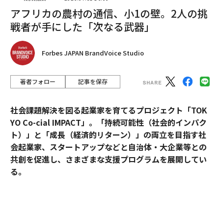
編集＝上田裕資
アフリカの農村の通信、小1の壁。2人の挑
戦者が手にした「次なる武器」
2026年9月号発売中
Forbes JAPAN BrandVoice Studio
最新号の購入はこちらから
著者フォロー
記事を保存
メンバーシップに登録する
社会課題解決を図る起業家を育てるプロジェクト「TOK
YO Co-cial IMPACT」。
「持続可能性（社会的インパク
ト）」と「成長（経済的リターン）」の両立を目指す社
会起業家、スタートアップなどと自治体・大企業等との
共創を促進し、さまざまな支援プログラムを展開してい
関連記事
る。
米国ではグーグルはもう死んでいる？ SEOは検索業界をどう「蝕む」か
2026年5月のデモデイでは、アクセラレーションプログ
【対談】米山舞・PALOW. グローバルで評価される「コミックアート」の
ラムに参加したスタートアップ5社がピッチ大会形式で
世界