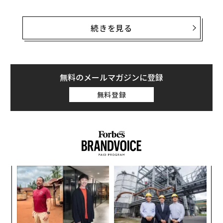
「ミツバチのコロニーは世界的に前例のない速度で減少
している。この状況が続くと世界のミツバチは個体数を
続きを見る
維持できなくなる」と、同社の共同創業者でCEOのサー
ル・サフラ（Saar Safra）は言う。
Beewiseが開発したミツバチの巣箱のBeehome（ビー
無料のメールマガジンに登録
ホーム）は、コンピュータビジョンとAIを駆使してミツ
無料登録
バチの常時監視を可能にする。同社は、150年の歴史を
持つ伝統的なミツバチの巣箱をアップグレードすること
で、養蜂家たちを支援している。
〈7
ャ
ト
パ
リア
技
UM
無