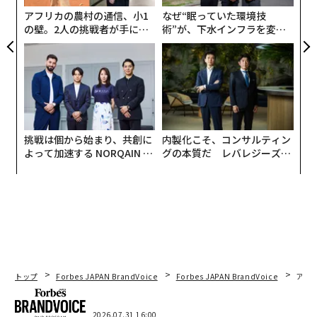
防
アフリカの農村の通信、小1
なぜ“眠っていた環境技
の壁。2人の挑戦者が手にし
術”が、下水インフラを変え
た「次なる武器」
たのか──産総研×月島JFE
アクアソリューションの10年
挑戦は個から始まり、共創に
内製化こそ、コンサルティン
よって加速する NORQAIN JA
グの本質だ レバレジーズが
PAN 特別座談会
実践する、次世代ファームの
全貌
トップ
Forbes JAPAN BrandVoice
Forbes JAPAN BrandVoice
アフ
2026.07.31 16:00