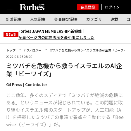
会員登録
ログイン
新着記事
人気記事
会員限定記事
カテゴリ
連載
コ
Forbes JAPAN MEMBERSHIP 新機能｜
NEWS
記事ページ内の広告表示を最小限にしました
トップ
テクノロジー
ミツバチを危機から救うイスラエルのAI企業「ビーワイズ
2022.06.26 08:00
ミツバチを危機から救うイスラエルのAI企
業「ビーワイズ」
Gil Press | Contributor
ここ数年、多くのメディアで「ミツバチが絶滅の危機に
ある」というニュースが報じられている。この問題に取
り組むイスラエル発のスタートアップが、人工知能（A
I）を搭載したミツバチの巣箱で養蜂を自動化する「Bee
wise（ビーワイズ）」だ。