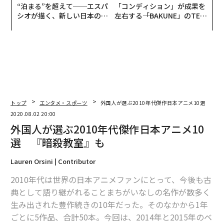
“泊まる”を超えて──エスパ
「コンディション」が成果を
シオが描く、新しい日本のラ
左右する――「BAKUNE」のTEN
グジュアリー（前編）
TIALが支える「挑戦者の明
日」
トップ
エンタメ・スポーツ
外国人が選ぶ2010年代傑作日本アニメ10選 『暗
2020.08.02 20:00
外国人が選ぶ2010年代傑作日本アニメ10
選 『暗殺教室』も
Lauren Orsini | Contributor
2010年代は世界の日本アニメファンにとって、今後も古
典として語り継がれることまちがいなしの名作が数多く
生み出された豊作続きの10年だった。そのなかから1年
ごとに5作品、合計50本。今回は、2014年と2015年のベ