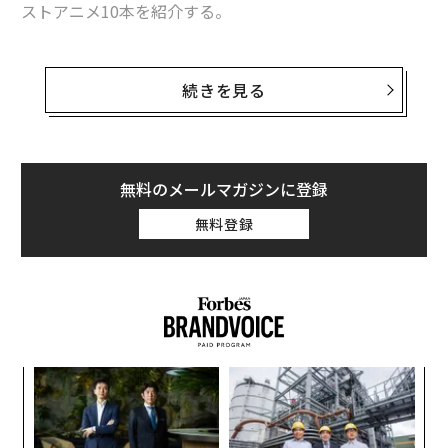
ストアニメ10本を紹介する。
2014
続きを見る
『月刊少女野崎くん』（動画工房）
無料のメールマガジンに登録
無料登録
佐倉千代は同級生の野崎くんが、少女向け恋愛漫画の売
れっ子漫画家であることを知る。ところが、ふたりの間
に愛情が育つにつれて、彼の漫画はすばらしいのに、本
人は恋愛に無知で不器用なことに千代は気づく。野崎く
んは漫画のアイデアを学校生活の中に探しているが、彼
のしでかす失敗のおかげで本作は恋愛漫画の愉快なパロ
ディになっている。
「
─
ら
パ