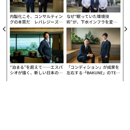
技
無
防
内製化こそ、コンサルティン
なぜ“眠っていた環境技
グの本質だ レバレジーズが
術”が、下水インフラを変え
実践する、次世代ファームの
たのか──産総研×月島JFE
全貌
アクアソリューションの10年
“泊まる”を超えて──エスパ
「コンディション」が成果を
シオが描く、新しい日本のラ
左右する――「BAKUNE」のTEN
グジュアリー（前編）
TIALが支える「挑戦者の明
日」
恋愛漫画家にしては、野崎くんはあまりロマンチックではない