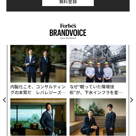
無料登録
「
─
ら
パ
技
無
防
内製化こそ、コンサルティン
なぜ“眠っていた環境技
グの本質だ レバレジーズが
術”が、下水インフラを変え
実践する、次世代ファームの
たのか──産総研×月島JFE
全貌
アクアソリューションの10年