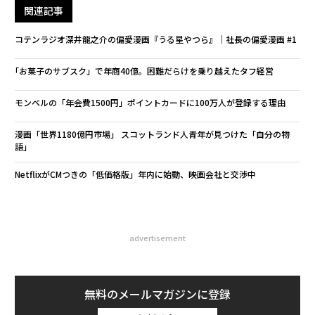
関連記事
コテンラジオ深井龍之介の偏愛漫画『うる星やつら』｜社長の偏愛漫画 #1
｢お菓子のサブスク」で年商40億。困難だらけを乗り越えたタフ経営
モンベルの「年会費1500円」ポイントカードに100万人が登録する理由
漫画「世界1180億円市場」 スコットランド人青年が見つけた「自分の物
語」
NetflixがCMつきの「低価格版」年内に始動、映画会社と交渉中
advertisement
無料のメールマガジンに登録