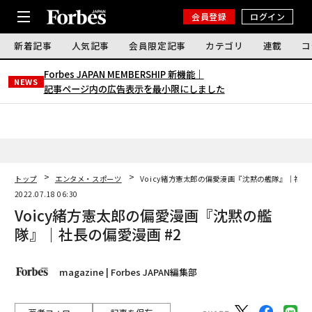
会員登録
ログイン
新着記事
人気記事
会員限定記事
カテゴリ
連載
コ
Forbes JAPAN MEMBERSHIP 新機能｜
NEWS
記事ページ内の広告表示を最小限にしました
トップ
エンタメ・スポーツ
Voicy緒方憲太郎の偏愛漫画『沈黙の艦隊』｜社長の
2022.07.18 06:30
Voicy緒方憲太郎の偏愛漫画『沈黙の艦
隊』｜社長の偏愛漫画 #2
magazine | Forbes JAPAN編集部