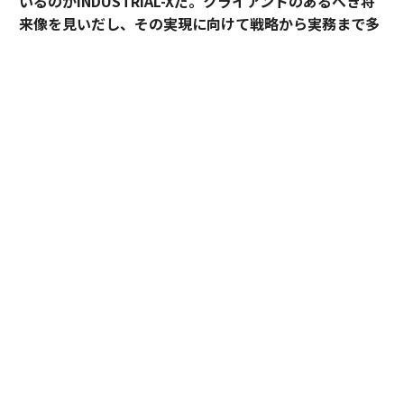
いるのがINDUSTRIAL-Xだ。
クライアントのあるべき将
来像を見いだし、その実現に向けて戦略から実務まで多
面的なソリューションを提供する「協働アドバイザー」
とは？
老舗メーカーに大手商社、新聞社、著名なリゾート、人
材サービス企業、ICTベンダー、そして各地の自治体─
─。2019年に発足してからまだ2年強という短期間に、
すでにこれだけ多彩なクライアントを迎えて実績を積み
上げているソリューションプロバイダーがある。INDUS
TRIAL-Xだ。
社名にある「X」は、DXの「X」と同じように「トランス
フォーメーション」を意味する。代表取締役の八子知礼
は語る。
「DXは得意分野ですが、私たちはクライアントの今ある
業務をデジタルで改善するだけではありません。急激に