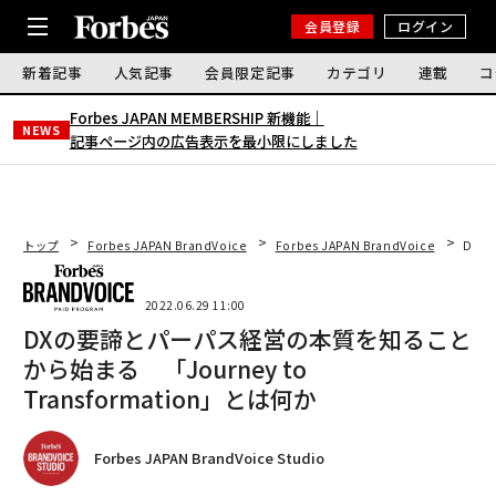
会員登録
ログイン
新着記事
人気記事
会員限定記事
カテゴリ
連載
コ
Forbes JAPAN MEMBERSHIP 新機能｜
NEWS
記事ページ内の広告表示を最小限にしました
トップ
Forbes JAPAN BrandVoice
Forbes JAPAN BrandVoice
DXの
2022.06.29 11:00
DXの要諦とパーパス経営の本質を知ること
から始まる 「Journey to
Transformation」とは何か
Forbes JAPAN BrandVoice Studio