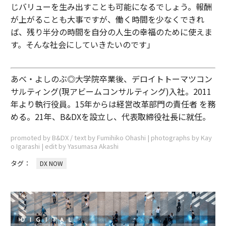
じバリューを生み出すことも可能になるでしょう。報酬
が上がることも大事ですが、働く時間を少なくできれ
ば、残り半分の時間を自分の人生の幸福のために使えま
す。そんな社会にしていきたいのです」
あべ・よしのぶ◎大学院卒業後、デロイトトーマツコン
サルティング(現アビームコンサルティング)入社。2011
年より執行役員。15年からは経営改革部門の責任者 を務
める。21年、B&DXを設立し、代表取締役社長に就任。
promoted by B&DX / text by Fumihiko Ohashi | photographs by Kay
o Igarashi | edit by Yasumasa Akashi
タグ：
DX NOW