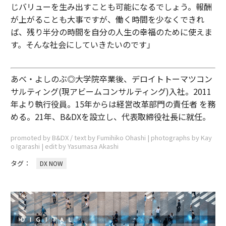
じバリューを生み出すことも可能になるでしょう。報酬
が上がることも大事ですが、働く時間を少なくできれ
ば、残り半分の時間を自分の人生の幸福のために使えま
す。そんな社会にしていきたいのです」
あべ・よしのぶ◎大学院卒業後、デロイトトーマツコン
サルティング(現アビームコンサルティング)入社。2011
年より執行役員。15年からは経営改革部門の責任者 を務
める。21年、B&DXを設立し、代表取締役社長に就任。
promoted by B&DX / text by Fumihiko Ohashi | photographs by Kay
o Igarashi | edit by Yasumasa Akashi
タグ：
DX NOW