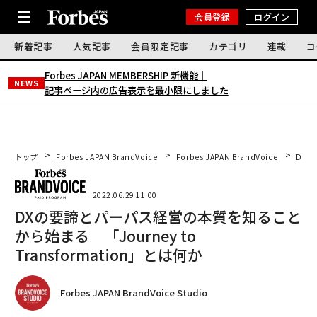
会員登録
ログイン
新着記事
人気記事
会員限定記事
カテゴリ
連載
コ
Forbes JAPAN MEMBERSHIP 新機能｜
NEWS
記事ページ内の広告表示を最小限にしました
トップ
Forbes JAPAN BrandVoice
Forbes JAPAN BrandVoice
DXの
2022.06.29 11:00
DXの要諦とパーパス経営の本質を知ること
から始まる 「Journey to
Transformation」とは何か
Forbes JAPAN BrandVoice Studio