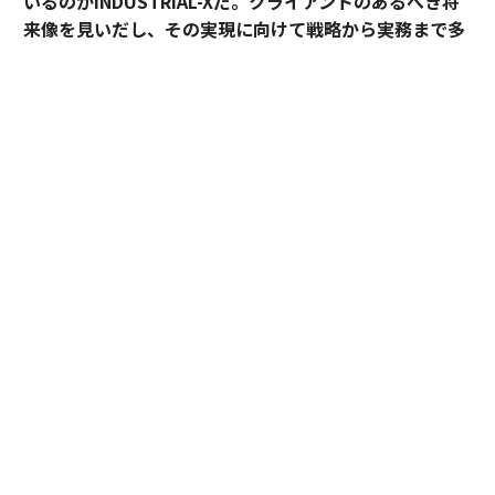
いるのがINDUSTRIAL-Xだ。
クライアントのあるべき将
来像を見いだし、その実現に向けて戦略から実務まで多
面的なソリューションを提供する「協働アドバイザー」
とは？
老舗メーカーに大手商社、新聞社、著名なリゾート、人
材サービス企業、ICTベンダー、そして各地の自治体─
─。2019年に発足してからまだ2年強という短期間に、
すでにこれだけ多彩なクライアントを迎えて実績を積み
上げているソリューションプロバイダーがある。INDUS
TRIAL-Xだ。
社名にある「X」は、DXの「X」と同じように「トランス
フォーメーション」を意味する。代表取締役の八子知礼
は語る。
「DXは得意分野ですが、私たちはクライアントの今ある
業務をデジタルで改善するだけではありません。急激に