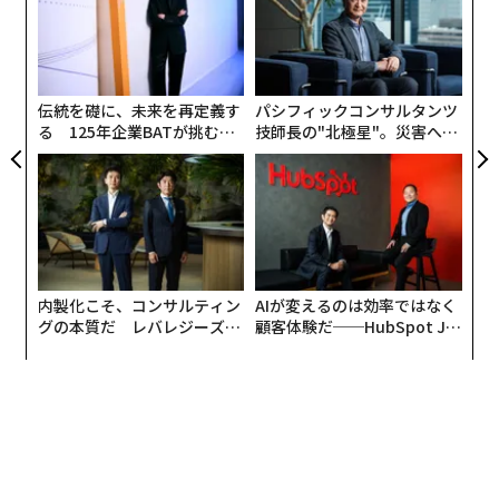
から慕っていた。超大企業の社長経験者で、ここまで継
FE
グ
エ
続的に慕われる人を他に見たことがない。
0年
設オ
が
私はこの5年、毎年お誕生日会の幹事をやらせて頂い
が
伝統を礎に、未来を再定義す
パシフィックコンサルタンツ
た。
る 125年企業BATが挑むス
技師長の"北極星"。災害への
モークレスな未来
無力感を乗り越え見つけた、
昨年11月22日の誕生日も本人のご希望で焼肉屋を貸し切
防災一筋20年の答え
って皆でお祝いし、お肉を元気そうに食べられていた。
いい夫婦の日。
内製化こそ、コンサルティン
AIが変えるのは効率ではなく
覚えやすいお誕生日は、今後も毎年出井チルドレンで集
グの本質だ レバレジーズが
顧客体験だ──HubSpot Ja
まります。
実践する、次世代ファームの
panが語る「Grow Better」
全貌
な組織のつくり方
出井さん、御恩は一生忘れません。
ありがとうございました。
文＝フォースバレー・コンシェルジュ 柴崎洋平