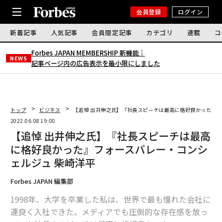
会員登録
ログイン
新着記事
人気記事
会員限定記事
カテゴリ
連載
コ
Forbes JAPAN MEMBERSHIP 新機能｜
NEWS
記事ページ内の広告表示を最小限にしました
トップ
ビジネス
【追悼 出井伸之氏】『社長スピーチは最高に格好良かった』
2022.06.08 19:00
【追悼 出井伸之氏】『社長スピーチは最高
に格好良かった』フォースバレー・コンシ
ェルジュ 柴崎洋平
Forbes JAPAN 編集部
1998年、大学を卒業した私は、世界で最も憧れた会社に
運良く入社できた。メディアでも圧倒的な存在感を放っ