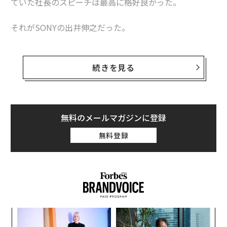
ていた社長のスピーチは最高に格好良かった。
それがSONYの出井伸之だった。
15万人の頂点に君臨したレジェンドに、社員時代は近付
くことさえ出来なかったが、後に私が起業をするとオフ
続きを見る
ィスに頻繁に呼んで下さり、様々な方とお繋ぎ頂き、い
つでも気軽に相談にも乗って下さった。
社員時代に感じていた、近寄りがたいカリスマのイメー
無料のメールマガジンに登録
ジとは全く異なり、世のシニアの方で最も話しやすい方
無料登録
だった。
私が弊社のアドバイザー就任をお願いした際も快諾の
上、お金無いだろうから高額な顧問料なんていらない
よ、と。
“
多くの若手経営者が同じように出井さんに応援され、心
変え
シ