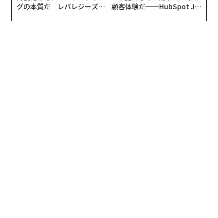
グの本質だ レバレジーズが
顧客体験だ──HubSpot Ja
実践する、次世代ファームの
panが語る「Grow Better」
全貌
な組織のつくり方
連載
出井伸之氏のラストメッセージ
連載一覧
advertisement