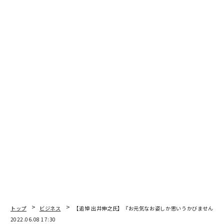
2026年9月号発売中
最新号の購入はこちらから
メンバーシップに登録する
関連記事
元ソニーCEO、クオンタムリープの出井伸之氏逝去
【追悼 出井伸之氏】『時代の先端を走っていた』リンクタイズ 高野 真
トップ
ビジネス
【追悼 出井伸之氏】『お元気なお姿しか思いうかびません』ア
2022.06.08 17:30