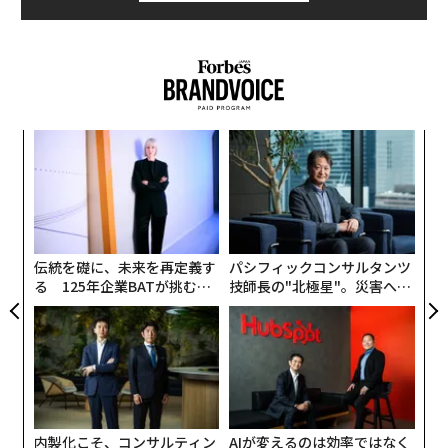
出井伸之氏のラストメッセージ
本当にありがとうございました。
文＝アクセンチュア 堀江章子
連載一覧
2026年9月号発売中
“
変え
シ
advertisement
FE
グ
エ
0年
最新号の購入はこちらから
設オ
が
が
伝統を礎に、未来を再定義す
パシフィックコンサルタンツ
メンバーシップに登録する
る 125年企業BATが挑むス
技師長の"北極星"。災害への
モークレスな未来
無力感を乗り越え見つけた、
防災一筋20年の答え
タグ：
出井伸之
出井伸之氏のラストメッセージ
内製化こそ、コンサルティン
AIが変えるのは効率ではなく