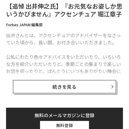
【追悼 出井伸之氏】『誠に残念に思う』エアウィーヴ 高岡本州
【追悼 出井伸之氏】『お元気なお姿しか思
いうかびません』アクセンチュア 堀江章子
【追悼 出井伸之氏】『墓前に誇りをもってご報告できるように』ISAKジャ
パン 小林りん
Forbes JAPAN 編集部
【追悼 出井伸之氏】『少年のような瞳だった』ワープスペース 常間地 悟
出井さんとは、アクセンチュアのアドバイザーをなさっ
ていた頃から、長い間、お付き合いいただきました。
タグ：
出井伸之
出井伸之氏のラストメッセージ
公私にわたり色々アドバイスをいただいたり、いろいろ
な方を紹介いただいたりと、季節ごとの集まりで楽しい
お話を伺ったりと、ほんとうにいつもありがたい機会に
恵まれ、いつもお元気なお姿しか思いうかびません。
続きを見る
こうやって思い返すとただ感謝の言葉しか思い浮かびま
せん。
いつも走り抜けるような日々でいらっしゃいましたの
無料のメールマガジンに登録
で、少しゆっくりお休みになってください。
無料登録
連載