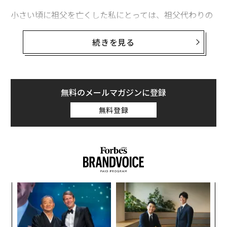
小さい頃に祖父を亡くした私にとっては、祖父代わりの
ような存在でした。先日子どもが生まれ、家族で会いに
行ってから数カ月が経っていたので、TODOリストには
続きを見る
「出井さんと会うアポを入れる」という項目が入ってい
たところでした。あんなに元気だった出井さんがもうこ
の世界にいないことが、ただただ信じられません。
無料のメールマガジンに登録
出井さんに初めてお会いしたのは2010年のことです。私
無料登録
が登壇したアジア・イノベーション・フォーラムのパネ
ルで、最前列から私たちを睨むように座っていたのを強
く覚えています。私が五常・アンド・カンパニーを創業
したときに、最初の投資家の一人になってくれたのが出
井さんでした。その後、2015年から2019年まで五常の
取締役会議長として参画いただき、数多くのアドバイス
代の
〜
とご縁を頂きました。
「超
織
×ウ
う
キ
挑
創業間もないベンチャーに、出井さんがレピュテーショ
T
か。
よっ