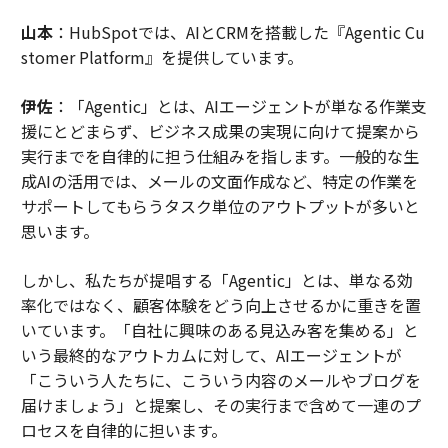
山本
：HubSpotでは、AIとCRMを搭載した『Agentic Cu
stomer Platform』を提供しています。
伊佐
：「Agentic」とは、AIエージェントが単なる作業支
援にとどまらず、ビジネス成果の実現に向けて提案から
実行までを自律的に担う仕組みを指します。一般的な生
成AIの活用では、メールの文面作成など、特定の作業を
サポートしてもらうタスク単位のアウトプットが多いと
思います。
しかし、私たちが提唱する「Agentic」とは、単なる効
率化ではなく、顧客体験をどう向上させるかに重きを置
いています。「自社に興味のある見込み客を集める」と
いう最終的なアウトカムに対して、AIエージェントが
「こういう人たちに、こういう内容のメールやブログを
届けましょう」と提案し、その実行まで含めて一連のプ
ロセスを自律的に担います。