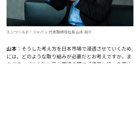
エンワールド・ジャパン 代表取締役社長 山本 裕介
山本
：そうした考え方を日本市場で浸透させていくため
には、どのような取り組みが必要だとお考えですか。ま
たグローバル本社と日本市場の間で「橋渡し役」を務め
るなかで感じることも聞かせてください。
伊佐
：日本企業がどうすれば「顧客の成功」を起点にGr
ow Betterできるか──それを今でも考え続けていま
す。環境が変わればGrow Betterの実現の仕方も変わる
し、必要なツールも変わる。「どうするべきなんだろ
う」と問い続けることが大切だと思っていて、それが私
をここに留めている理由です。