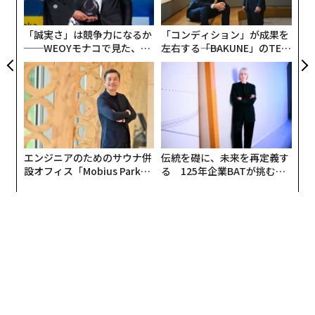
ンリスクをとって会長として関与くださったことについ
キャ
PA
ての感謝は、言葉ではうまく表現できません。多くの
R S
「誠実さ」は競争力になるか
「コンディション」が成果を
「大人」は、損得勘定で会社に関わるかどうかを決めま
──WEOYモナコで見た、く
左右する――「BAKUNE」のTEN
すが（それはある意味当然のことですが）、出井さんは
ら寿司の経営哲学
TIALが支える「挑戦者の明
目に見える数字ではなく、私たちを見て関わることを決
日」
めてくれました。
エンジニアのためのサウナ併
伝統を礎に、未来を再定義す
設オフィス「Mobius Park」
る 125年企業BATが挑むス
がオープン──タマディック
モークレスな未来
が健康経営を徹底する理由