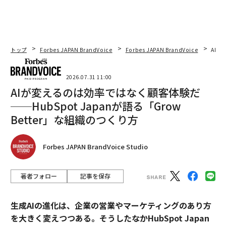
トップ
Forbes JAPAN BrandVoice
Forbes JAPAN BrandVoice
AIが
2026.07.31 11:00
AIが変えるのは効率ではなく顧客体験だ
──HubSpot Japanが語る「Grow
Better」な組織のつくり方
Forbes JAPAN BrandVoice Studio
著者フォロー
記事を保存
生成AIの進化は、企業の営業やマーケティングのあり方
を大きく変えつつある。そうしたなかHubSpot Japan