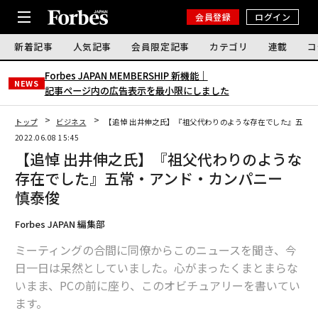
会員登録
ログイン
新着記事
人気記事
会員限定記事
カテゴリ
連載
コ
Forbes JAPAN MEMBERSHIP 新機能｜
NEWS
記事ページ内の広告表示を最小限にしました
トップ
ビジネス
【追悼 出井伸之氏】『祖父代わりのような存在でした』五常
2022.06.08 15:45
【追悼 出井伸之氏】『祖父代わりのような
存在でした』五常・アンド・カンパニー
慎泰俊
Forbes JAPAN 編集部
ミーティングの合間に同僚からこのニュースを聞き、今
日一日は呆然としていました。心がまったくまとまらな
いまま、PCの前に座り、このオビチュアリーを書いてい
ます。