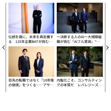
創業
な
シン
術
超え
た
パ
ア
技
無
防
伝統を礎に、未来を再定義す
〜決断する人のAI〜大規模組
る 125年企業BATが挑むス
織が挑む「AIフル実装」“使
モークレスな未来
う”企業から“動く”企業へ【N
TTドコモビジネス×PwC】
目先の転職ではなく「10年後
内製化こそ、コンサルティン
の価値」をつくる──アサイ
グの本質だ レバレジーズが
ンの長期伴走型支援とは
実践する、次世代ファームの
全貌