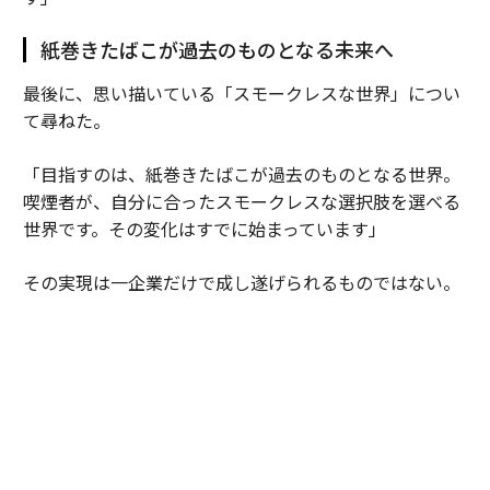
紙巻きたばこが過去のものとなる未来へ
最後に、思い描いている「スモークレスな世界」につい
て尋ねた。
「目指すのは、紙巻きたばこが過去のものとなる世界。
喫煙者が、自分に合ったスモークレスな選択肢を選べる
世界です。その変化はすでに始まっています」
その実現は一企業だけで成し遂げられるものではない。
「喫煙者に、より良い選択肢を知ってもらうことが重要
です。そのためには、政策関係者、小売り・流通パート
ナー、取引先、消費者、メディアなど、たくさんの人々
の協力が欠かせません。科学的根拠に基づいた情報提供
とリスクに応じた規制のもとで、選択肢への理解を広げ
ていく必要があります」