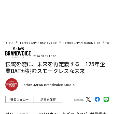
トップ
Forbes JAPAN BrandVoice
Forbes JAPAN BrandVoice
伝統
2026.08.05 16:00
伝統を礎に、未来を再定義する 125年企
業BATが挑むスモークレスな未来
Forbes JAPAN BrandVoice Studio
著者フォロー
記事を保存