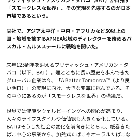
ブリティッシュ・アメリカン・タバコ（BAT）が目指す
「スモークレスな世界」。その実現を先導するのが日本
市場であるという。
同社で、アジア太平洋・中東・アフリカなど50以上の
国・地域を擁するAPMEA地域のディレクターを務めるパ
スカル・ムルメステールに戦略を聞いた。
来年125周年を迎えるブリティッシュ・アメリカン・タ
バコ（以下、BAT）。煙とともに長い歴史を歩んできた
グローバル企業は今、「A Better Tomorrow™（より良
い明日）」の実現に向け、大きな変革に挑んでいる。そ
の中心にあるのが「スモークレスな世界」の構築だ。
世界では健康やウェルビーイングへの関心が高まり、
人々のライフスタイルや価値観も大きく変化している。
BATはそうした社会の変化を前向きにとらえ、紙巻きた
ばこ中心の事業から、加熱式たばこやオーラルたばこな