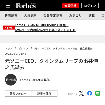
会員登録
ログイン
新着記事
人気記事
会員限定記事
カテゴリ
連載
コ
Forbes JAPAN MEMBERSHIP 新機能｜
NEWS
記事ページ内の広告表示を最小限にしました
トップ
ビジネス
元ソニーCEO、クオンタムリープの出井伸之氏逝去
2022.06.07 15:45
元ソニーCEO、クオンタムリープの出井伸
之氏逝去
Forbes JAPAN 編集部
著者フォロー
記事を保存