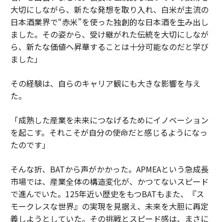
大切にしながら、新たな発想を取り入れ、白米が主流の
日本酒業界で“赤米”を使った独創的な日本酒を生み出し
ました。その姿から、受け継がれた伝統を大切にしなが
ら、新たな価値へ昇華することは十分可能なのだと学び
ました」
その経験は、自らのキャリア観にも大きな影響を与え
た。
「成熟した産業を未来につなげるためにイノベーション
を起こす。それこそが自分の使命だと感じるようになっ
たのです」
そんな折、BATから声がかかった。APMEAという急成長
市場では、産業全体の構造変化が、かつてないスピード
で進んでいた。125年近い歴史をもつBATもまた、『ス
モークレスな世界』の実現を見据え、未来を大胆に再定
義しようとしていた。その挑戦とスピード感は、まさに