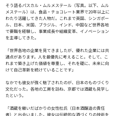
そう語るパスカル・ムルメステール（写真。以下、ムル
メステール）は、食品・チョコレート業界で20年以上に
わたり活躍してきた人物だ。これまで英国、シンガポー
ル、日本、米国、ブラジル、インド、中国など世界各地
で要職を経験し、事業成長や組織変革、イノベーション
を主導してきた。
「世界各地の企業を見てきましたが、優れた企業には共
通点があります。人を最優先に考えること。そして、こ
れまで築き上げた価値を尊重し、それを礎に、未来に向
けて自己革新を続けていることです」
なかでも彼女が強く魅了されたのが、日本のものづくり
文化だった。各地の工房を訪ね、京都では酒蔵も見学し
たという。
「酒蔵を継いだばかりの女性杜氏（日本酒醸造の責任
者）と出会いました。彼女は伝統的な酒づくりの技術を