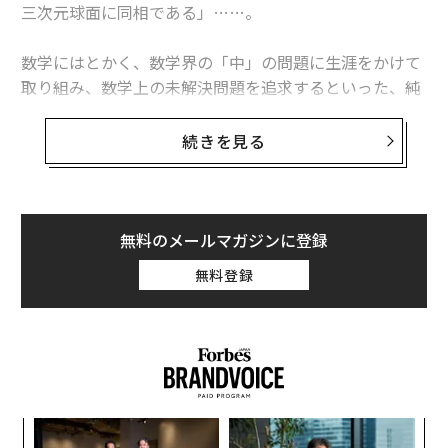
三次元球面に同相である」……。
数学にはとかく、数学界の「中」の問題に生涯をかけて
取り組み、数学上の未解決問題を追求するといった、純
粋な上にも純粋、すなわち実社会とは没交渉な「至高の
学問」のイメージがないだろうか。
続きを見る
だが今、GAFAを始めとする米国のビッグテック各社が、
数学専攻の優れた学生を積極的に採用している。そし
て、ヨーロッパには、「
マスハイヤー・オルグ
」を始め
無料のメールマガジンに登録
とする、数学系人材向け職探しサイトも豊富だ。少なく
無料登録
とも欧米では、数学界と産業界の距離は明らかに近くな
っているようだ。
国内に目を向けても、経済産業省が2018〜19年、「理数
系人材の産業界での活躍に向けての意見交換会」を開催
したほか、2018年の同省の報告書「数理資本主義の時代
果を
エ
～数学パワーが世界を変える～」の中では、「デジタル