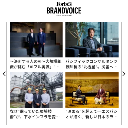
とする、数学系人材向け職探しサイトも豊富だ。少なく
とも欧米では、数学界と産業界の距離は明らかに近くな
っているようだ。
果を
エ
EN
設オ
国内に目を向けても、経済産業省が2018〜19年、「理数
明
が
系人材の産業界での活躍に向けての意見交換会」を開催
“
が
シ
したほか、2018年の同省の報告書「数理資本主義の時代
グ
～数学パワーが世界を変える～」の中では、「デジタル
〜決断する人のAI〜大規模組
パシフィックコンサルタンツ
革命、第四次産業革命を主導し、さらに限界を超えるた
織が挑む「AIフル実装」“使
技師長の"北極星"。災害への
めに欠かせない科学が3つある。第1に数学、第2に数
う”企業から“動く”企業へ【N
無力感を乗り越え見つけた、
学、第3に数学である」といった趣旨が明らかにされて
TTドコモビジネス×PwC】
防災一筋20年の答え
いる。
advertisement
なぜ“眠っていた環境技
“泊まる”を超えて─エスパシ
術”が、下水インフラを変え
オが描く、新しい日本のラグ
たのか──産総研×月島JFE
ジュアリー（中編）
果たして日本でも、数学世界と現実社会の「架け橋」は
アクアソリューションの10年