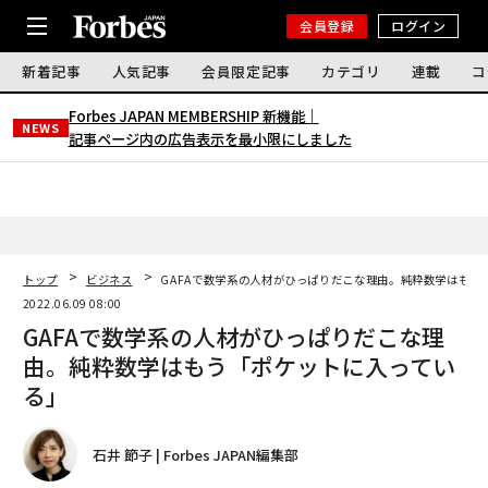
会員登録
ログイン
新着記事
人気記事
会員限定記事
カテゴリ
連載
コ
Forbes JAPAN MEMBERSHIP 新機能｜
NEWS
記事ページ内の広告表示を最小限にしました
トップ
ビジネス
GAFAで数学系の人材がひっぱりだこな理由。純粋数学はもう
2022.06.09 08:00
GAFAで数学系の人材がひっぱりだこな理
由。純粋数学はもう「ポケットに入ってい
る」
石井 節子 | Forbes JAPAN編集部