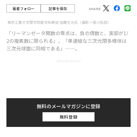
著者フォロー
記事を保存
東京工業大学理学院数学系教授 加藤文元氏（撮影＝曽川拓哉）
「リーマンゼータ関数の零点は、負の偶数と、実部が1/
2の複素数に限られる」、「単連結な三次元閉多様体は
三次元球面に同相である」……。
advertisement
数学にはとかく、数学界の「中」の問題に生涯をかけて
取り組み、数学上の未解決問題を追求するといった、純
粋な上にも純粋、すなわち実社会とは没交渉な「至高の
学問」のイメージがないだろうか。
無料のメールマガジンに登録
無料登録
だが今、GAFAを始めとする米国のビッグテック各社が、
数学専攻の優れた学生を積極的に採用している。そし
て、ヨーロッパには、「
マスハイヤー・オルグ
」を始め