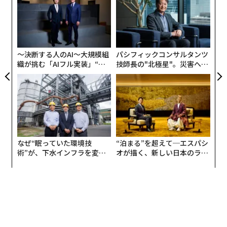
EN
設オ
革命、第四次産業革命を主導し、さらに限界を超えるた
明
が
“
めに欠かせない科学が3つある。第1に数学、第2に数
が
シ
学、第3に数学である」といった趣旨が明らかにされて
グ
いる。
〜決断する人のAI〜大規模組
パシフィックコンサルタンツ
織が挑む「AIフル実装」“使
技師長の"北極星"。災害への
果たして日本でも、数学世界と現実社会の「架け橋」は
う”企業から“動く”企業へ【N
無力感を乗り越え見つけた、
かけられつつあるのだろうか。
TTドコモビジネス×PwC】
防災一筋20年の答え
東工大学理学院数学系教授で、4月に放映されたNHKス
ペシャル「数学者は宇宙をつなげるか?abc予想証明をめ
ぐる数奇な物語」にも出演して話題を呼んだ加藤文元氏
なぜ“眠っていた環境技
“泊まる”を超えて─エスパシ
に、社会の問題解決と関わる「産業数学」の分野に今何
術”が、下水インフラを変え
オが描く、新しい日本のラグ
が起きているのか、世界における日本の数学分野の成熟
たのか──産総研×月島JFE
ジュアリー（中編）
度について、そしてそもそも数学という学問は「どんな
アクアソリューションの10年
姿をしているのか」を聞いた。