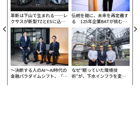
②コンビニ並みのインフラにするためパートナー企業と
ジ
連携して2030年までにスポットを現在の全国1000カ所
革新は下山で生まれる──レ
伝統を礎に、未来を再定義す
から2万5000カ所に増やす
クサスが新型TZとESに込め
る 125年企業BATが挑むス
③パートナー企業の従業員にアイカサの無料券を配布し
た「DISCOVER」の哲学
モークレスな未来
てサービスの認知・利用者拡大を進める
という3つの目標が示された。
またプロジェクトのスペシャルサポーターとしてryuchel
〜決断する人のAI〜AI時代の
なぜ“眠っていた環境技
l（りゅうちぇる）氏が登壇。自身の環境への取り組みつ
金融パラダイムシフト、「超
術”が、下水インフラを変え
いて次のように語った。
個別化」の核心 【MUFG×ウ
たのか──産総研×月島JFE
ェルスナビ×PwC】
アクアソリューションの10年