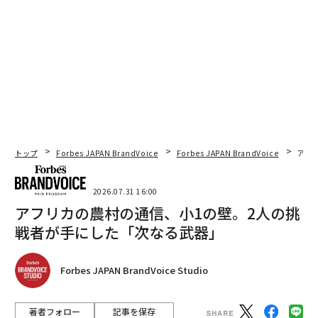
トップ
Forbes JAPAN BrandVoice
Forbes JAPAN BrandVoice
アフ
2026.07.31 16:00
アフリカの農村の通信、小1の壁。2人の挑
戦者が手にした「次なる武器」
Forbes JAPAN BrandVoice Studio
著者フォロー
記事を保存