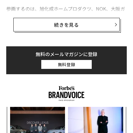
参画するのは、旭化成ホームプロダクツ、NOK、大阪ガ
ス、サントリーホールディングス、第一生命保険、100B
ANCH、丸井グループ、Rethink PROJECT。
続きを見る
発表では、はじめにNature Innovation Groupの丸川照
司代表からプロジェクトの概要説明が行われた。
無料のメールマガジンに登録
丸川氏によると、コロナ以前、日本の使い捨て傘の輸入
無料登録
量は30年間で2倍以上増加し、年間で1億本を超えるとい
う。ビニール傘の割合は約6割とみられ、廃棄によるゴ
ミ問題や二酸化炭素の排出など、環境負荷の要因となっ
ている。
このような現状を踏まえ、本プロジェクトでは、
パ
技
①アイカサのサプライチェーン上においてカーボンニュ
無
“
ートラルを実現する
防
オ