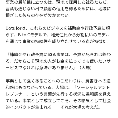
事業の最前線に立つのは、現地で採用した社員たちだ。
言葉も通じない村で顧客の信用を得るためには、地域に
根ざした彼らの存在が欠かせない。
Dots forは、これらのビジネスを補助金や行政予算に頼
らず、B to Cモデルで、地元住民から分割払いのモデル
を通じて事業の持続性を成り立たせている点が特徴だ。
「補助金や行政予算に頼る事業は、予算が尽きれば終わ
る。だからこそ現地の人がお金を払ってでも使いたいサ
ービスでなければ意味がありません」（大場）
事業として強くあることへのこだわりは、肩書きへの違
和感にもつながっている。大場は、「ソーシャルアント
レプレナー」という言葉が先行する状況に違和感を覚え
ている。事業として成立してこそ、その結果として社会
的インパクトが生まれる──それが大場の考えだ。