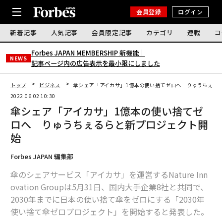
会員登録
ログイン
新着記事
人気記事
会員限定記事
カテゴリ
連載
コ
Forbes JAPAN MEMBERSHIP 新機能｜
NEWS
記事ページ内の広告表示を最小限にしました
トップ
ビジネス
傘シェア「アイカサ」1億本の使い捨てゼロへ りゅうちぇる
2022.06.02 10:30
傘シェア「アイカサ」1億本の使い捨てゼ
ロへ りゅうちぇるらと新プロジェクト開
始
Forbes JAPAN 編集部
傘のシェアサービス「アイカサ」を運営するNature Inn
ovation Groupは5月31日、国内大手企業8社と共同で、
2030年までに日本の使い捨て傘をゼロにする「2030年
使い捨て傘ゼロプロジェクト」を開始すると発表した。