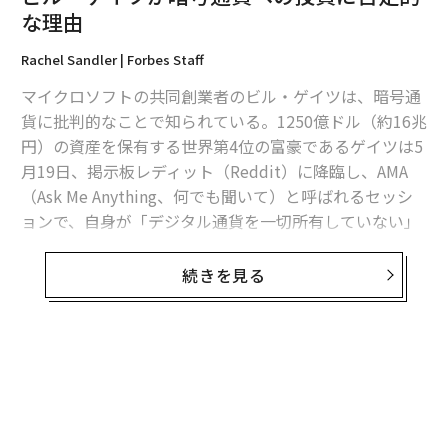
翻訳＝梅田智世/ガリレオ
な理由
Rachel Sandler | Forbes Staff
2026年9月号発売中
マイクロソフトの共同創業者のビル・ゲイツは、暗号通
貨に批判的なことで知られている。1250億ドル（約16兆
円）の資産を保有する世界第4位の富豪であるゲイツは5
最新号の購入はこちらから
月19日、掲示板レディット（Reddit）に降臨し、AMA
（Ask Me Anything、何でも聞いて）と呼ばれるセッシ
メンバーシップに登録する
ョンで、自身が「デジタル通貨を一切所有していない」
と語った。
続きを見る
「私は価値あるアウトプットを持つものに投資するのが
好きだ。企業の価値は、いかに優れた製品を作るかに基
関連記事
づいている。しかし、暗号通貨の価値は、他の誰かが決
ビル・ゲイツが暗号通貨への投資に否定的な理由
めるだけなので、他の投資のように社会に貢献するもの
にはならない」とゲイツは語った。
藤原ヒロシと音楽とNFT 新たなプロジェクトABCRECORDSとは
ゲイツは以前から、ビットコインに懐疑的な見方を示し