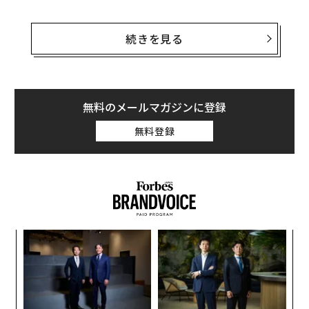
2021年に米国で20店舗をオープンさせたあと、同社は新
たに米国の29カ所で、2022年の開店に向けた準備を進め
続きを見る
ている。世界での拡大も強化しており、2022年末まで
に、全世界で店舗数を130店まで増やす計画だ。
サイコバニーが実店舗に踏み出したのは、パンデミック
無料のメールマガジンに登録
直前のことだった。隔離やロックダウンにもかかわら
無料登録
ず、サイコバニーの実店舗は、対面での購入を求める多
くの客を引き寄せただけでなく、オンライン売上も増加
させた。
な
術
た
パ
ア
技
無