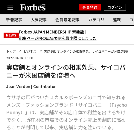
会員登録
ログイン
新着記事
人気記事
会員限定記事
カテゴリ
連載
コ
Forbes JAPAN MEMBERSHIP 新機能｜
NEWS
記事ページ内の広告表示を最小限にしました
トップ
ビジネス
実店舗とオンラインの相乗効果、サイコバニーが米国店舗を倍
2022.06.04 13:00
実店舗とオンラインの相乗効果、サイコバ
ニーが米国店舗を倍増へ
Joan Verdon | Contributor
ウサギの耳がついたスカル＆ボーンズのロゴで知られる
メンズ・ファッションブランド「サイコバニー（Psycho
Bunny）」は、実店舗がその店自体で利益を出せるだけ
でなく、所在地の市場でのオンライン売上を劇的に高め
ることが判明して以来、実店舗に力を注いでいる。