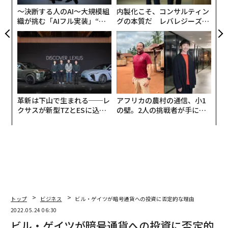
防
〜決断する人のAI〜大規模組
内製化こそ、コンサルティン
織が挑む「AIフル実装」“使
グの本質だ レバレジーズが
う”企業から“動く”企業へ【N
実践する、次世代ファームの
TTドコモビジネス×PwC】
全貌
革新は下山で生まれる──レ
アフリカの農村の通信、小1
クサスが新型TZとESに込め
の壁。2人の挑戦者が手にし
た「DISCOVER」の哲学
た「次なる武器」
トップ
ビジネス
ビル・ゲイツが暗号通貨への投資に否定的な理由
2022.05.24 06:30
ビル・ゲイツが暗号通貨への投資に否定的