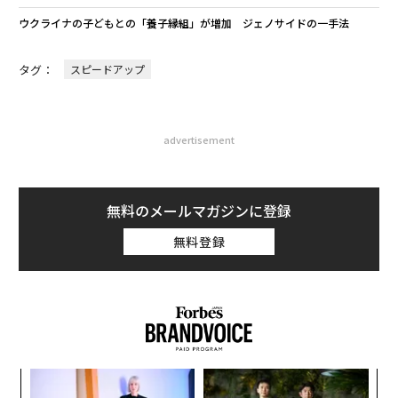
ウクライナの子どもとの「養子縁組」が増加 ジェノサイドの一手法
タグ：
スピードアップ
advertisement
無料のメールマガジンに登録
無料登録
「
3