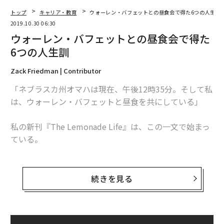
トップ
キャリア・教育
ウォーレン・バフェットとの昼食会で得た6つの人生訓
2019.10.30 06:30
ウォーレン・バフェットとの昼食会で得た
6つの人生訓
Zack Friedman | Contributor
「ネブラスカ州オマハは現在、午後12時35分。そして私
は、ウォーレン・バフェットと昼食を共にしている」
私の新刊『The Lemonade Life』は、この一文で始まっ
ている。
会食の場は、バフェットお気に入りのレストラン「ピッ
コロズ」だ。バフェットがビル・ゲイツとともに食事を
続きを見る
する店でもある。バフェットは、私と、ペンシルベニア
大学ウォートン校時代の同級生を丁重にもてなしてくれ
たうえに、自身が経営するバークシャー・ハサウェイの