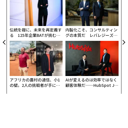
C
挑
る
よっ
PA
伝統を礎に、未来を再定義す
内製化こそ、コンサルティン
る 125年企業BATが挑むス
グの本質だ レバレジーズが
モークレスな未来
実践する、次世代ファームの
全貌
アフリカの農村の通信、小1
AIが変えるのは効率ではなく
の壁。2人の挑戦者が手にし
顧客体験だ──HubSpot Ja
た「次なる武器」
panが語る「Grow Better」
な組織のつくり方