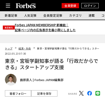
会員登録
ログイン
新着記事
人気記事
会員限定記事
カテゴリ
連載
コ
Forbes JAPAN MEMBERSHIP 新機能｜
NEWS
記事ページ内の広告表示を最小限にしました
トップ
経済・社会
東京・宮坂学副知事が語る「行政だからできる」スタートア
2022.05.23 07:30
東京・宮坂学副知事が語る「行政だからで
きる」スタートアップ支援
露原直人 | Forbes JAPAN編集部
著者フォロー
記事を保存