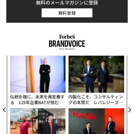
本社を案内してくれた。
無料のメールマガジンに登録
無料登録
「
3
C
挑
る
よっ
PA
伝統を礎に、未来を再定義す
内製化こそ、コンサルティン
る 125年企業BATが挑むス
グの本質だ レバレジーズが
モークレスな未来
実践する、次世代ファームの
全貌