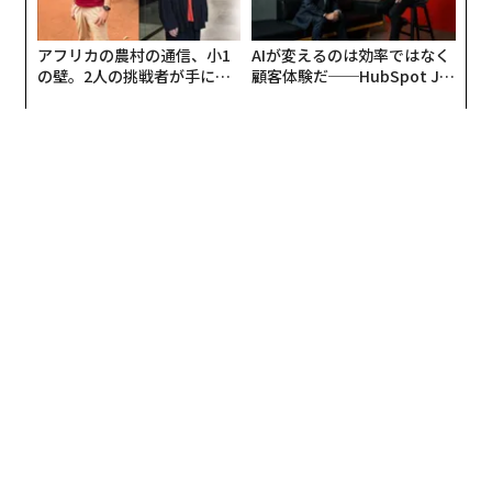
アフリカの農村の通信、小1
AIが変えるのは効率ではなく
の壁。2人の挑戦者が手にし
顧客体験だ──HubSpot Ja
た「次なる武器」
panが語る「Grow Better」
な組織のつくり方
翻訳＝遠藤康子/ガリレオ
2026年9月号発売中
最新号の購入はこちらから
メンバーシップに登録する