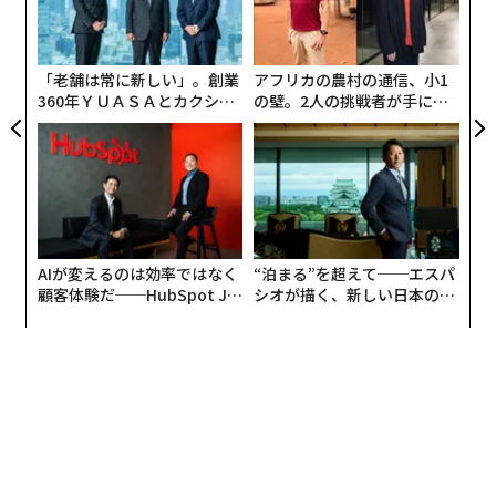
設オ
が
が
「老舗は常に新しい」。創業
アフリカの農村の通信、小1
360年ＹＵＡＳＡとカクシン
の壁。2人の挑戦者が手にし
CEO田尻望が語る、AIを超え
た「次なる武器」
る人の価値
AIが変えるのは効率ではなく
“泊まる”を超えて──エスパ
顧客体験だ──HubSpot Ja
シオが描く、新しい日本のラ
panが語る「Grow Better」
グジュアリー（前編）
な組織のつくり方