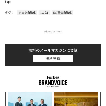
bsp;
タグ：
トヨタ自動車
スバル
EV/電気自動車
advertisement
無料のメールマガジンに登録
無料登録
キ
伝
か。
る
キャ
モ