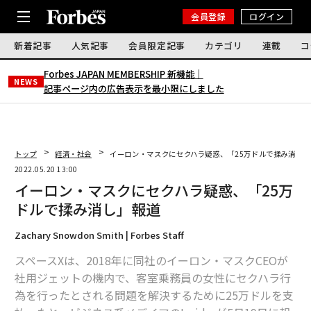
会員登録
ログイン
新着記事
人気記事
会員限定記事
カテゴリ
連載
コ
Forbes JAPAN MEMBERSHIP 新機能｜
NEWS
記事ページ内の広告表示を最小限にしました
トップ
経済・社会
イーロン・マスクにセクハラ疑惑、「25万ドルで揉み消し」
2022.05.20 13:00
イーロン・マスクにセクハラ疑惑、「25万
ドルで揉み消し」報道
Zachary Snowdon Smith | Forbes Staff
スペースXは、2018年に同社のイーロン・マスクCEOが
社用ジェットの機内で、客室乗務員の女性にセクハラ行
為を行ったとされる問題を解決するために25万ドルを支