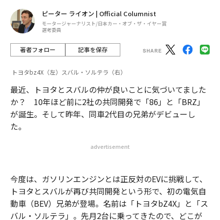
ピーター ライオン | Official Columnist
モータージャーナリスト/日本カー・オブ・ザ・イヤー賞
選考委員
著者フォロー
記事を保存
トヨタbz4X（左）スバル・ソルテラ（右）
最近、トヨタとスバルの仲が良いことに気づいてました
か？ 10年ほど前に2社の共同開発で「86」と「BRZ」
が誕生。そして昨年、同車2代目の兄弟がデビューし
た。
advertisement
今度は、ガソリンエンジンとは正反対のEVに挑戦して、
トヨタとスバルが再び共同開発という形で、初の電気自
動車（BEV）兄弟が登場。名前は「トヨタbZ4X」と「ス
バル・ソルテラ」。先月2台に乗ってきたので、どこが