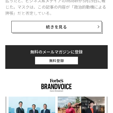
払ったと、ビジネス系メデイアのInsiderが5月19日に報
じた。マスクは、この記事の内容が「政治的動機による
誇張」だと否定している。
客室乗務員は、2016年にロンドンへのフライト中だった
続きを見る
マスクが、プライベートキャビンの中で、彼女にある提
案を行ったことを彼女の友人に話したという。Insider
は、このニュースを未発表のEメールおよび彼女の匿名
の友人が署名した宣言書を引用して記事化した。
無料のメールマガジンに登録
無料登録
記事によると、マスクは客室乗務員に性器を露出して太
ももを触り、「エロティックなマッサージをしてくれた
ら馬を買ってやる」と言ったという。Insiderは客室乗務
員がコメントを拒否したと述べている。
ィン
「
ズが
─
ムの
ら
エ