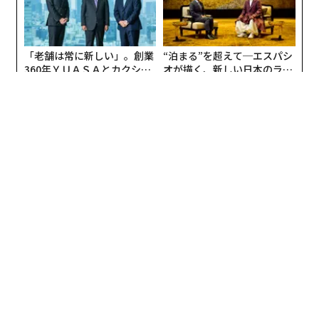
挑
R S
よっ
PA
「老舗は常に新しい」。創業
“泊まる”を超えて─エスパシ
360年ＹＵＡＳＡとカクシン
オが描く、新しい日本のラグ
CEO田尻望が語る、AIを超え
ジュアリー（中編）
る人の価値
内製化こそ、コンサルティン
革新は下山で生まれる──レ
グの本質だ レバレジーズが
クサスが新型TZとESに込め
実践する、次世代ファームの
た「DISCOVER」の哲学
全貌