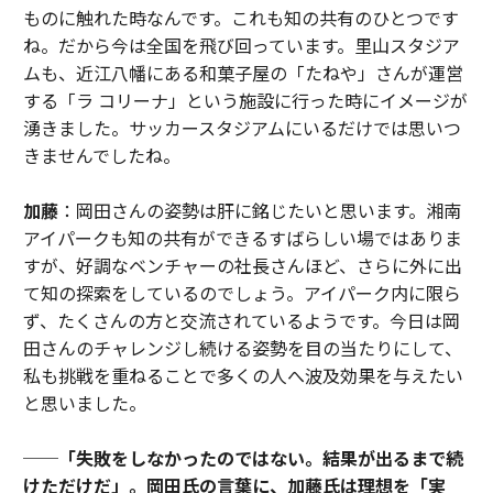
ものに触れた時なんです。これも知の共有のひとつです
ね。だから今は全国を飛び回っています。里山スタジア
ムも、近江八幡にある和菓子屋の「たねや」さんが運営
する「ラ コリーナ」という施設に行った時にイメージが
湧きました。サッカースタジアムにいるだけでは思いつ
きませんでしたね。
加藤
：岡田さんの姿勢は肝に銘じたいと思います。湘南
アイパークも知の共有ができるすばらしい場ではありま
すが、好調なベンチャーの社長さんほど、さらに外に出
て知の探索をしているのでしょう。アイパーク内に限ら
ず、たくさんの方と交流されているようです。今日は岡
田さんのチャレンジし続ける姿勢を目の当たりにして、
私も挑戦を重ねることで多くの人へ波及効果を与えたい
と思いました。
──「失敗をしなかったのではない。結果が出るまで続
けただけだ」。
岡田氏の言葉に、加藤氏は理想を「実