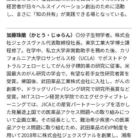
経営者が日々ヘルスイノベーション創出のために活動
し、まさに「知の共有」が実践できる場となっている。
加藤珠蘭（かとう・じゅらん）◎
分子生物学者。株式会
社ジェクスヴァル代表取締役社長。東京工業大学博士課
程修了。在学中、私立大学非常勤助手を務めた後、カリ
フォルニア大学ロサンゼルス校（UCLA）でポストドク
トラルフェローとしてがん分子標的薬の研究に従事。米
国最大のがん研究の学会で、有望な若手女性研究者賞を
受賞。帰国後、武田薬品工業株式会社に入社し、がんの
創薬や、ドラッグリパーパシング研究で研究所長賞など
受賞。MITスローン経営大学院でのエグゼクティブトレ
ーニングでは、JICAとの産官パートナーシップを活かし
た発展途上国での医薬品アクセス問題への取り組みにつ
いて企画立案。その延長として、難治希少疾患への医薬
品アクセス問題に取り組むため、武田薬品のEVP制度を
用いて2018年に株式会社ジェクスヴァルを創業し、湘南