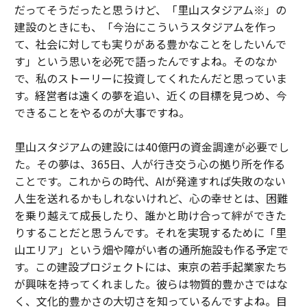
だってそうだったと思うけど、「里山スタジアム※」の
建設のときにも、「今治にこういうスタジアムを作っ
て、社会に対しても実りがある豊かなことをしたいんで
す」という思いを必死で語ったんですよね。そのなか
で、私のストーリーに投資してくれたんだと思っていま
す。経営者は遠くの夢を追い、近くの目標を見つめ、今
できることをやるのが大事ですね。
里山スタジアムの建設には40億円の資金調達が必要でし
た。その夢は、365日、人が行き交う心の拠り所を作る
ことです。これからの時代、AIが発達すれば失敗のない
人生を送れるかもしれないけれど、心の幸せとは、困難
を乗り越えて成長したり、誰かと助け合って絆ができた
りすることだと思うんです。それを実現するために「里
山エリア」という畑や障がい者の通所施設も作る予定で
す。この建設プロジェクトには、東京の若手起業家たち
が興味を持ってくれました。彼らは物質的豊かさではな
く、文化的豊かさの大切さを知っているんですよね。目