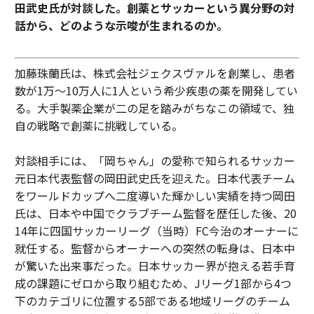
田武史氏が対談した。創薬とサッカーという異分野の対
話から、どのような示唆が生まれるのか。
加藤珠蘭氏は、株式会社ジェクスヴァルを創業し、患者
数が1万〜10万人に1人という希少疾患の薬を開発してい
る。大手製薬企業が二の足を踏みがちなこの領域で、独
自の戦略で創薬に挑戦している。
対談相手には、「岡ちゃん」の愛称で知られるサッカー
元日本代表監督の岡田武史氏を迎えた。日本代表チーム
をワールドカップへ二度導いた輝かしい実績を持つ岡田
氏は、日本や中国でクラブチーム監督を歴任した後、20
14年に四国サッカーリーグ（当時）FC今治のオーナーに
就任する。監督からオーナーへの突然の転身は、日本中
が驚いた出来事だった。日本サッカー界が抱える若手育
成の課題にゼロから取り組むため、Jリーグ1部から4つ
下のカテゴリに位置する5部である地域リーグのチーム