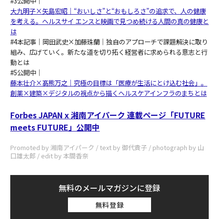
#3公開中｜
大九明子×矢島宏昭｜“おいしさ”と“おもしろさ”の追求で、人の健康
を考える。ヘルスサイ エンスと映画で見つめ続ける人間の真の健康と
は
#4本記事｜岡田武史×加藤珠蘭｜独自のアプローチで課題解決に取り
組み、広げていく。新たな道を切り拓く経営者に求められる意志と行
動とは
#5公開中｜
藤本壮介×髙熊万之｜究極の目標は「医療が生活にとけ込む社会」。
創薬×建築×デジタルの視点から描くヘルスケアインフラのまちとは
Forbes JAPAN x 湘南アイパーク 連載ページ「FUTURE
meets FUTURE」公開中
Promoted by 湘南アイパーク / text by 御代貴子 / photograph by 山
口雄太郎 / edit by 本間香奈
無料のメールマガジンに登録
無料登録