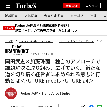
会員登録
ログイン
新着記事
人気記事
会員限定記事
カテゴリ
連載
コ
Forbes JAPAN MEMBERSHIP 新機能｜
NEWS
記事ページ内の広告表示を最小限にしました
トップ
Forbes JAPAN BrandVoice
Forbes JAPAN BrandVoice
岡田武
2022.05.27 16:00
岡田武史×加藤珠蘭｜独自のアプローチで
課題解決に取り組み、広げていく。新たな
道を切り拓く経営者に求められる意志と行
動とは＜FUTURE meets FUTURE #4＞
Forbes JAPAN BrandVoice Studio