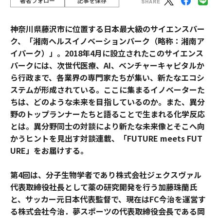
著者フォロー
記事を保存
神奈川県藤沢市に位置する日本最大級のサイエンスパー
ク、「湘南ヘルスイノベーションパーク（略称：湘南ア
イパーク）」。2018年4月に設立されたこのサイエンス
パークには、次世代医療、AI、ベンチャーキャピタルか
ら行政まで、各業界の専門家たちが集い、新たなエコシ
ステムが形成されている。ここに集まるイノベーターた
ちは、どのような未来を目指しているのか。また、異分
野のトップランナーたちと語ることで生まれる化学反応
とは。異分野同士の対談により新たな未来像とそこへ向
かうヒントを見出す対談連載、「FUTURE meets FUT
URE」をお届けする。
第4回は、分子生物学者であり株式会社ジェクスヴァル
代表取締役社長として薬の研究開発を行う加藤珠蘭氏
と、サッカー元日本代表監督で、現在はFC今治を運営す
る株式会社今治．夢スポーツの代表取締役会長である岡