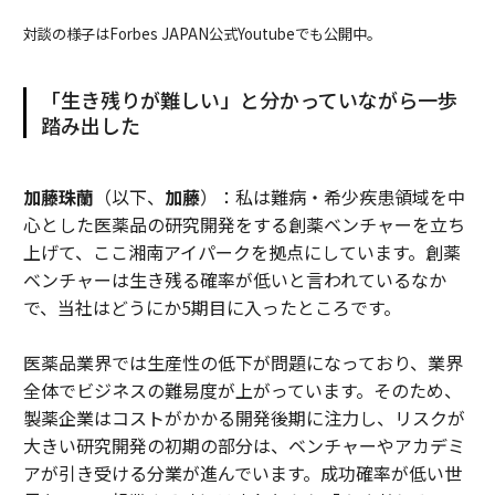
対談の様子はForbes JAPAN公式Youtubeでも公開中。
「生き残りが難しい」と分かっていながら一歩
踏み出した
加藤珠蘭
（以下、
加藤
）：私は難病・希少疾患領域を中
心とした医薬品の研究開発をする創薬ベンチャーを立ち
上げて、ここ湘南アイパークを拠点にしています。創薬
ベンチャーは生き残る確率が低いと言われているなか
で、当社はどうにか5期目に入ったところです。
医薬品業界では生産性の低下が問題になっており、業界
全体でビジネスの難易度が上がっています。そのため、
製薬企業はコストがかかる開発後期に注力し、リスクが
大きい研究開発の初期の部分は、ベンチャーやアカデミ
アが引き受ける分業が進んでいます。成功確率が低い世