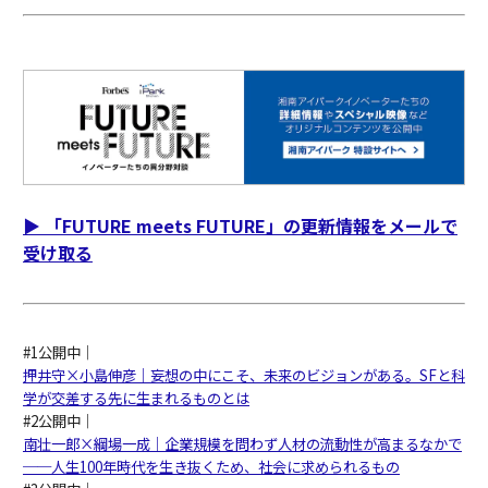
▶︎ 「FUTURE meets FUTURE」の更新情報をメールで
受け取る
#1公開中｜
押井守×小島伸彦｜妄想の中にこそ、未来のビジョンがある。SFと科
学が交差する先に生まれるものとは
#2公開中｜
南壮一郎×綱場一成｜企業規模を問わず人材の流動性が高まるなかで
──人生100年時代を生き抜くため、社会に求められるもの