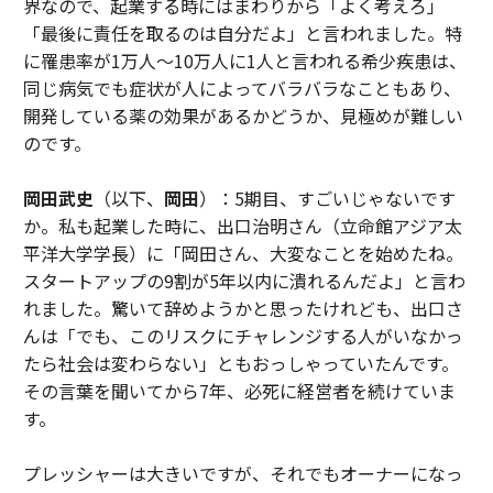
界なので、起業する時にはまわりから「よく考えろ」
「最後に責任を取るのは自分だよ」と言われました。特
に罹患率が1万人～10万人に1人と言われる希少疾患は、
同じ病気でも症状が人によってバラバラなこともあり、
開発している薬の効果があるかどうか、見極めが難しい
のです。
岡田武史
（以下、
岡田
）：5期目、すごいじゃないです
か。私も起業した時に、出口治明さん（立命館アジア太
平洋大学学長）に「岡田さん、大変なことを始めたね。
スタートアップの9割が5年以内に潰れるんだよ」と言わ
れました。驚いて辞めようかと思ったけれども、出口さ
んは「でも、このリスクにチャレンジする人がいなかっ
たら社会は変わらない」ともおっしゃっていたんです。
その言葉を聞いてから7年、必死に経営者を続けていま
す。
プレッシャーは大きいですが、それでもオーナーになっ