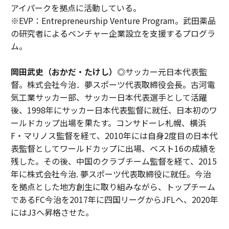
アイパークを拠点に活動している。
※EVP：Entrepreneurship Venture Program。武田薬品
の研究者によるベンチャー企業設立を支援するプログラ
ム。
岡田武史（おかだ・たけし）◎
サッカー元日本代表監
督。株式会社今治．夢スポーツ代表取締役会長。古河電
気工業サッカー部、サッカー日本代表選手として活躍
後、1998年にサッカー日本代表監督に就任、日本初のワ
ールドカップ出場を果たす。コンサドーレ札幌、横浜
F・マリノス監督を経て、2010年には自身2度目の日本代
表監督としてワールドカップに出場、ベスト16の成績を
残した。その後、中国のクラブチーム監督を経て、2015
年に株式会社今治. 夢スポーツ代表取締役に就任。今治
を拠点とした地方創生に取り組みながら、トップチーム
であるFC今治を2017年に四国リーグからJFLへ、2020年
にはJ3へ昇格させた。