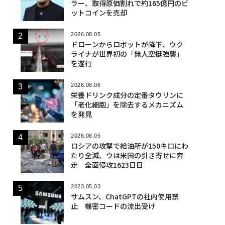
ラー、取得原価割れで約165億円のビ
ットコインを売却
2026.08.05
ドローンからロボットが降下、ウク
ライナが世界初の「無人空挺強襲」
を遂行
2026.08.06
栄養ドリンク成分の定番タウリンに
「老化細胞」を除去するメカニズム
を発見
2026.08.05
ロシアの攻撃で給油所が150キロにわ
たり全滅、ウは米国の引き寄せに奔
走 全面侵攻1623日目
2023.05.03
サムスン、ChatGPTの社内使用禁
止 機密コードの流出受け