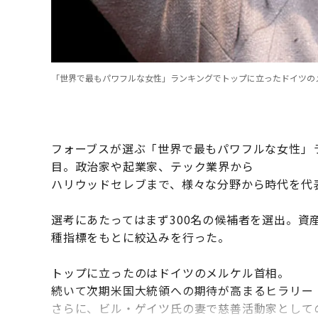
フォーブスが選ぶ「世界で最もパワフルな女性」
目。政治家や起業家、テック業界から
ハリウッドセレブまで、様々な分野から時代を代表
選考にあたってはまず300名の候補者を選出。資
種指標をもとに絞込みを行った。
トップに立ったのはドイツのメルケル首相。
続いて次期米国大統領への期待が高まるヒラリー
さらに、ビル・ゲイツ氏の妻で慈善活動家として