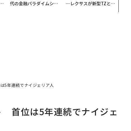
b
代の金融パラダイムシフ
─レクサスが新型TZとE
r
ト、「超個別化」の核心
Sに込めた「DISCOVE
つ
【MUFG×ウェルスナビ
R」の哲学
×PwC】
位は5年連続でナイジェリア人
ト 首位は5年連続でナイジェ