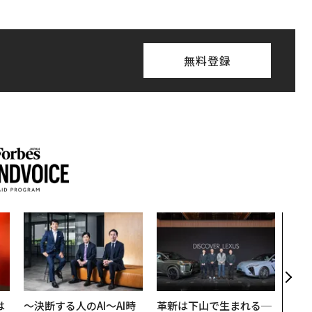
無料登録
パシ
ンツ
災害
え見
年の
は
〜決断する人のAI〜AI時
革新は下山で生まれる─