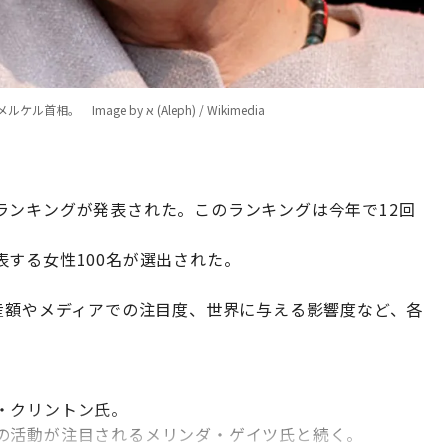
「世界で最もパワフルな女性」ランキングでトップに立ったドイツのメルケル首相。 Image by א (Aleph) / Wikimedia
ランキングが発表された。このランキングは今年で12回
する女性100名が選出された。
産額やメディアでの注目度、世界に与える影響度など、各
・クリントン氏。
の活動が注目されるメリンダ・ゲイツ氏と続く。