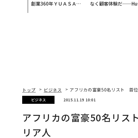
創業360年ＹＵＡＳＡと
なく顧客体験だ──Hu
カクシンCEO田尻望が語
Spot Japanが語る「G
る、AIを超える人の価値
ow Better」な組織の
くり方
トップ
ビジネス
アフリカの富豪50名リスト 首
ビジネス
2015.11.19 10:01
アフリカの富豪50名リス
リア人