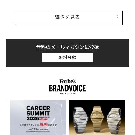
特別展では、英国の歴代女王7人の肖像画を展示。エリ
ザベス女王の肖像は、1977年の在位25周年「シルバージ
続きを見る
ュビリー」に撮影された写真を基にウォーホルが1985年
に描いたもので、個人コレクションから貸し出される。
さらに、エリザベス1世を描いた有名な「アルマダの肖
無料のメールマガジンに登録
像画」が、英邸宅ウォバーン・アビーのプライベートコ
無料登録
レクションから出展される。1588年のスペイン無敵艦隊
打破を祝い制作されたこの作品は、エリザベス1世の肖
像画としては最高峰の部類に入るものとされる。他の5
人の女王についても、英国の名高いコレクションから肖
像画が貸し出される予定だ。
果を
革
EN
ク
明
た「
挑
よっ
PA