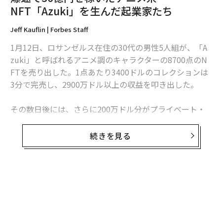
NFT「Azuki」を生んだ起業家たち
編集＝遠藤宗生
Jeff Kauflin | Forbes Staff
1月12日、ロサンゼルス在住の30代の男性5人組が、「A
zuki」と呼ばれるアニメ調のキャラクターの8700点のN
2026年9月号発売中
FTを売り出した。1点あたり3400ドルのコレクションは
3分で完売し、2900万ドル以上の収益を叩き出した。
最新号の購入はこちらから
その数日後には、さらに200万ドル分がプライベート・
オファリングで販売され、合計の売上は3100万ドル（約
メンバーシップに登録する
36億円）に達した。AzukiのNFTは、その後OpenSeaな
続きを見る
どの主要なマーケットプレイスで取引され、2月11日ま
での4週間の総取引ボリュームは約3億ドルに達してい
る。
無料のメールマガジンに登録
関連記事
Forbes Crypto: How Azukis Suddenly Became Th
無料登録
爆速で36億円を稼いだアニメ系NFT「Azuki」を生んだ起業家たち
e World’s Best-Selling NFT Collection: Launched