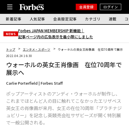
会員登録
ログイン
新着記事
人気記事
会員限定記事
カテゴリ
連載
コ
Forbes JAPAN MEMBERSHIP 新機能｜
NEWS
記事ページ内の広告表示を最小限にしました
トップ
エンタメ・スポーツ
ウォーホルの英女王肖像画 在位70周年で展示へ
2022.04.24 16:30
ウォーホルの英女王肖像画 在位70周年で
展示へ
Carlie Porterfield | Forbes Staff
ポップアーティストのアンディ・ウォーホルが制作し、
これまでほとんど人の目に触れてこなかったエリザベス
英女王の肖像画が来月、女王の在位70周年「プラチナジ
ュビリー」を記念し英競売会社サザビーズが開く特別展
で一般公開される。