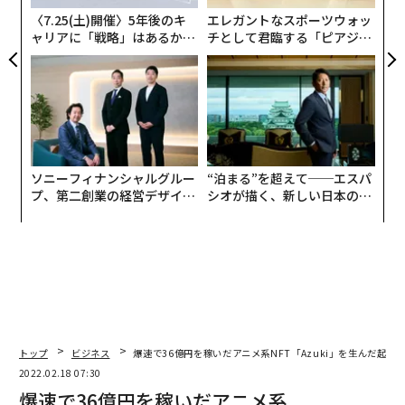
〈7.25(土)開催〉5年後のキ
エレガントなスポーツウォッ
ャリアに「戦略」はあるか。
チとして君臨する「ピアジ
トップエグゼクティブのキャ
ェ」ポロの魅力
リアに触れる1日│CAREER S
UMMIT 2026
ソニーフィナンシャルグルー
“泊まる”を超えて──エスパ
プ、第二創業の経営デザイン
シオが描く、新しい日本のラ
──カギは意志を引き出し、
グジュアリー（前編）
束ね、共創すること
トップ
ビジネス
爆速で36億円を稼いだアニメ系NFT「Azuki」を生んだ起業
2022.02.18 07:30
爆速で36億円を稼いだアニメ系